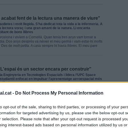
e acabat fent de la lectura una manera de viure"
aolletes i molt llegida. S’ha dedicat tota la vida a la infermeria. A
 lectora voraç i una gran amant de la natura. Li encanta
oltant de bons llibres
rcelona i vivíem a Cornellà. Quan tenia tres anys vam tornar a
idia. Dos anys després va néixer el meu germà i vam estar-hi molts
? Des de molt petita. A casa sempre hi havia llibres. El meu pare
L'espai és un sector encara per construir"
ia Enginyeria en Tecnologies Espacials i lidera l’UPC Space
studiantil enfocat en impulsar l’aprenentatge aeroespacial més
cadèmica.
ologies aeroespacials a la UPC. Com et vas començar a interessar
l.cat -
Do Not Process My Personal Information
atenció, des de ben petit. Recordo que, quan tenia deu anys, vaig
vam visitar Cabo Cañaveral. Allà em vaig quedar meravellat, i
to opt-out of the sale, sharing to third parties, or processing of your per
formation for targeted advertising by us, please use the below opt-out s
r selection. Please note that after your opt-out request is processed y
re has de tenir les maletes a punt”
eing interest-based ads based on personal information utilized by us or