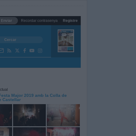
Enviar
Recordar contrasenya
Registre
ctual
Festa Major 2019 amb la Colla de
 Castellar