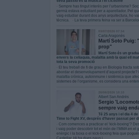
seva passió és la música i el ciclisme
· Sempre has tingut interès per l’urbanisme? Soc
germà estava estudiant per a aparellador. Pel que
vaig estudiar durant dos anys arquitectura, ho vai
tècnica. · La teva primera feina va ser a Barcelon
03/07/2026 07:34
Carla Aragonès
Martí Soto Puig: 
prop"
Martí Soto és un gradua
envers la celiaquia, malaltia amb la qual ell m
tota la seva promoció
· El teu treball de fi de grau en Biologia tracta 
abordar el desenvolupament d’aquest projecte? Pr
malaltia crònica, autoinmune i sistèmica que afec
sistemes de l’organisme, es considera una entero
26/06/2026 10:10
Albert San Andrés
Sergio 'Locomoto
sempre vaig end
Té 25 anys i el dia 4 de
Time to Fight XV, després d’haver passat per di
· Com comences a practicar el ‘kick-boxing’? Des d
i vaig poder descobrir tot el món de l’MMA en e
enèrgic i la boxa o el kick-boxing feia que pogu
Castellar. Hi ha dues naus i...