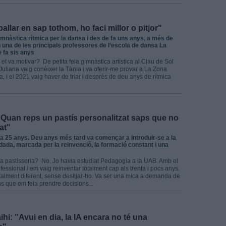
allar en sap tothom, ho faci millor o pitjor"
imnàstica rítmica per la dansa i des de fa uns anys, a més de
en una de les principals professores de l’escola de dansa La
 fa sis anys
t va motivar? De petita feia gimnàstica artística al Clau de Sol
liana vaig conèixer la Tània i va oferir-me provar a La Zona
, i el 2021 vaig haver de triar i després de deu anys de rítmica
 "Quan reps un pastís personalitzat saps que no
at"
 fa 25 anys. Deu anys més tard va començar a introduir-se a la
idada, marcada per la reinvenció, la formació constant i una
a la pastisseria? No. Jo havia estudiat Pedagogia a la UAB. Amb el
essional i em vaig reinventar totalment cap als trenta i pocs anys.
otalment diferent, sense desitjar-ho. Va ser una mica a demanda de
s que em feia prendre decisions...
ihi: "Avui en dia, la IA encara no té una