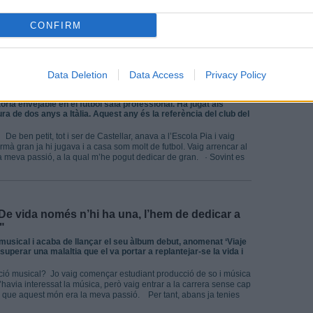
 Madrid i poc després vaig començar per necessitat. A poc a poc,
ò. · La gran pregunta: per on es comença a tallar un pernil? El
CONFIRM
Data Deletion
Data Access
Privacy Policy
rojecte de l’FS Castellar és molt il·lusionant i
òria envejable en el futbol sala professional. Ha jugat als
ra de dos anys a Itàlia. Aquest any és la referència del club del
e ben petit, tot i ser de Castellar, anava a l’Escola Pia i vaig
rmà gran ja hi jugava i a casa som molt de futbol. Vaig arrencar al
 la meva passió, a la qual m’he pogut dedicar de gran. · Sovint es
De vida només n’hi ha una, l’hem de dedicar a
"
 musical i acaba de llançar el seu àlbum debut, anomenat ‘Viaje
 superar una malaltia que el va portar a replantejar-se la vida i
ció musical? Jo vaig començar estudiant producció de so i música
’havia interessat la música, però vaig entrar a la carrera sense cap
r que aquest món era la meva passió. Per tant, abans ja tenies