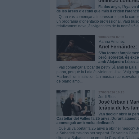
definició concret
Fa dos anys, l’Aya va de
de les àrees d’estudi que més li criden l’atenc
· Quan vas començar a interessar-te per la carrera 
un programa d’orientació professional. Vaig busc
relativament nova, és vigent des de fa només 5 a
10/04/2026 07:59
Marina Antúnez
Ariel Fernández:
S’ha format àmpliament 
però, sobretot, és exce
amb Alejandro López a 
· Vas començar a tocar de petit? Sí, amb la Laia 
piano, perquè la Laia és violoncel·lista. Vaig segui
Martorell, un institut on fan música i conservatori 
de piano amb...
27/03/2026 10:15
Jordi Rius
José Urban i Mart
teràpia de les fam
Van decidir obrir la pe
Castellar del Vallès fa 25 anys. Durant aquest
aconseguit amb molta dedicació
· Què us va portar fa 25 anys a obrir el negoci? 
a Sabadell tots dos per separat. En venir a Caste
clients a Sabadell que eren de Castellar. N’hi hav