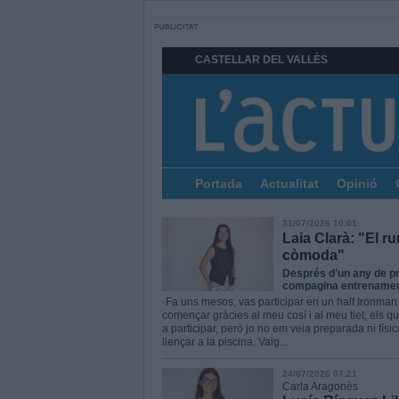
CASTELLAR DEL VALLÈS
Portada
Actualitat
Opinió
31/07/2026 10:01
Laia Clarà: "El r
còmoda"
Després d’un any de pr
compagina entrenament
·Fa uns mesos, vas participar en un half Ironman
començar gràcies al meu cosí i al meu tiet, els 
a participar, però jo no em veia preparada ni física
llençar a la piscina. Vaig...
24/07/2026 07:21
Carla Aragonès