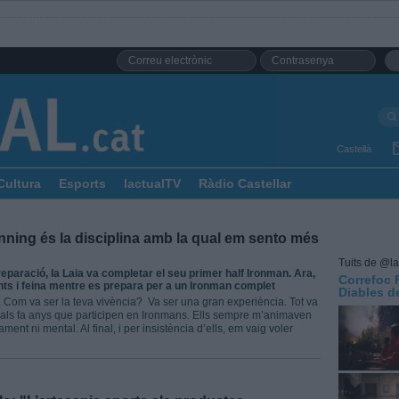
Castellà
Cultura
Esports
lactualTV
Ràdio Castellar
unning és la disciplina amb la qual em sento més
Tuits de @la
eparació, la Laia va completar el seu primer half Ironman. Ara,
Correfoc 
s i feina mentre es prepara per a un Ironman complet
Diables de
. Com va ser la teva vivència? Va ser una gran experiència. Tot va
quals fa anys que participen en Ironmans. Ells sempre m’animaven
ment ni mental. Al final, i per insistència d’ells, em vaig voler