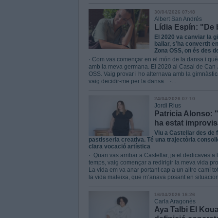
30/04/2026 07:48
Albert San Andrés
Lídia Espín: "De b
El 2020 va canviar la g
ballar, s’ha convertit 
Zona OSS, on és des de
· Com vas començar en el món de la dansa i què e
amb la meva germana. El 2020 al Casal de Can Ju
OSS. Vaig provar i ho alternava amb la gimnàstica
vaig decidir-me per la dansa. ·...
24/04/2026 07:10
Jordi Rius
Patricia Alonso:
ha estat improvis
Viu a Castellar des de
pastisseria creativa. Té una trajectòria consol
clara vocació artística
· Quan vas arribar a Castellar, ja et dedicaves 
temps, vaig començar a redirigir la meva vida prof
La vida em va anar portant cap a un altre camí t
la vida mateixa, que m’anava posant en situacion
16/04/2026 16:26
Carla Aragonès
Aya Talbi El Koua