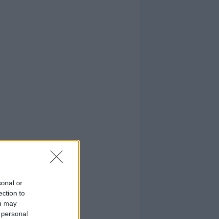
sonal or
ection to
ou may
 personal