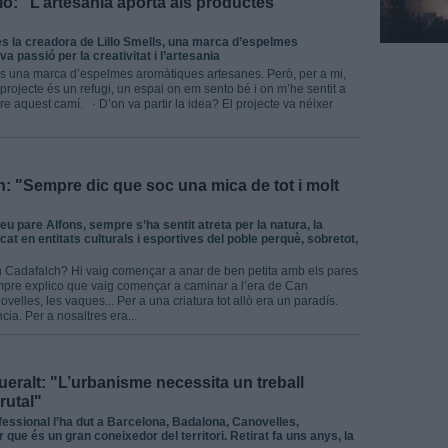
lo: "L’artesania aporta als productes
s la creadora de Lillo Smells, una marca d’espelmes
 passió per la creativitat i l’artesania
 és una marca d’espelmes aromàtiques artesanes. Però, per a mi,
rojecte és un refugi, un espai on em sento bé i on m’he sentit a
e aquest camí. · D’on va partir la idea? El projecte va néixer
: "Sempre dic que soc una mica de tot i molt
eu pare Alfons, sempre s’ha sentit atreta per la natura, la
licat en entitats culturals i esportives del poble perquè, sobretot,
Can Cadafalch? Hi vaig començar a anar de ben petita amb els pares
empre explico que vaig començar a caminar a l’era de Can
velles, les vaques... Per a una criatura tot allò era un paradís.
ia. Per a nosaltres era...
eralt: "L’urbanisme necessita un treball
brutal"
fessional l’ha dut a Barcelona, Badalona, Canovelles,
ir que és un gran coneixedor del territori. Retirat fa uns anys, la