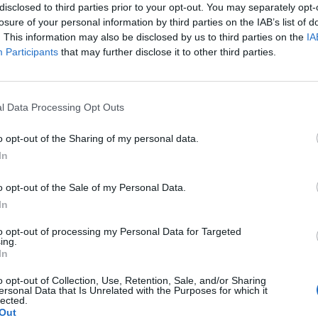
er assistent de Martí Cifuentes al Leicester City, equip
disclosed to third parties prior to your opt-out. You may separately opt-
 League i d’on van sortir després de Nadal amb l’equip a mitja
losure of your personal information by third parties on the IAB’s list of
. This information may also be disclosed by us to third parties on the
IA
 equip descendit de la Premier i va costar. Ha estat un any
porada, quan ja feia dues setmanes que entrenaven. L’inici ja va
Participants
that may further disclose it to other third parties.
marxar i només podíem incorporar cedits per un tema de fair play
er molt irregular,...
l Data Processing Opt Outs
ta: "Als meus relats també hi ha molta emoció i
o opt-out of the Sharing of my personal data.
u primer llibre de microrelats, ‘Cop d’afecte’, on recull 26
seducció, la desil·lusió, la venjança, la supervivència i la
In
cte’? Neix fa tres anys, arran de la meva afició per l’escriptura.
o opt-out of the Sale of my Personal Data.
 que vaig arribar a Girona que em vaig apuntar a l’Aula
à hi ha diversos itineraris. Jo vaig començar amb el de prosa de no-
In
to opt-out of processing my Personal Data for Targeted
ing.
In
l món del pernil és molt desconegut, tot i que li
"
o opt-out of Collection, Use, Retention, Sale, and/or Sharing
pernil i va crear l’empresa Jamón&Art a Can Carner, on ofereix
ersonal Data that Is Unrelated with the Purposes for which it
a fer esdeveniments, en què mostra el seu estil professional en
lected.
Out
l? Sortia d’un altre negoci i el món del pernil m’agradava i vaig