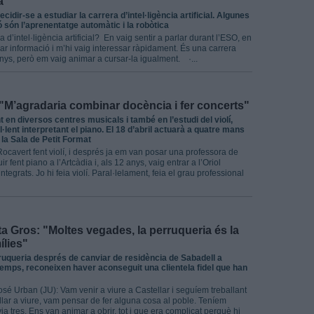
a"
cidir-se a estudiar la carrera d’intel·ligència artificial. Algunes
ió són l’aprenentatge automàtic i la robòtica
d’intel·ligència artificial? En vaig sentir a parlar durant l’ESO, en
ar informació i m’hi vaig interessar ràpidament. És una carrera
nys, però em vaig animar a cursar-la igualment. ·...
 "M’agradaria combinar docència i fer concerts"
en diversos centres musicals i també en l’estudi del violí,
l·lent interpretant el piano. El 18 d’abril actuarà a quatre mans
la Sala de Petit Format
Rocavert fent violí, i després ja em van posar una professora de
r fent piano a l’Artcàdia i, als 12 anys, vaig entrar a l’Oriol
integrats. Jo hi feia violí. Paral·lelament, feia el grau professional
a Gros: "Moltes vegades, la perruqueria és la
ílies"
rruqueria després de canviar de residència de Sabadell a
 temps, reconeixen haver aconseguit una clientela fidel que han
José Urban (JU): Vam venir a viure a Castellar i seguíem treballant
llar a viure, vam pensar de fer alguna cosa al poble. Teníem
ia tres. Ens van animar a obrir, tot i que era complicat perquè hi