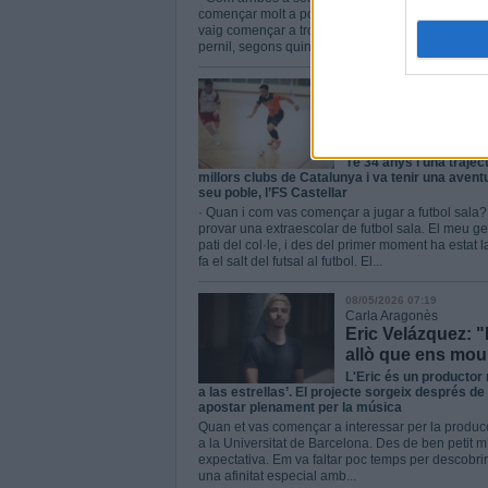
començar molt a poc a poc. Vaig fer uns cursos a
vaig començar a trobar clients, fins a viure d’aix
pernil, segons quina qualitat...
15/05/2026 07:32
Albert San Andrés
Dani Castro: "El p
competitiu"
Té 34 anys i una traject
millors clubs de Catalunya i va tenir una aventu
seu poble, l’FS Castellar
· Quan i com vas començar a jugar a futbol sala? D
provar una extraescolar de futbol sala. El meu ge
pati del col·le, i des del primer moment ha estat
fa el salt del futsal al futbol. El...
08/05/2026 07:19
Carla Aragonès
Eric Velázquez: "
allò que ens mou
L'Eric és un productor
a las estrellas’. El projecte sorgeix després de
apostar plenament per la música
Quan et vas començar a interessar per la produc
a la Universitat de Barcelona. Des de ben petit m
expectativa. Em va faltar poc temps per descobri
una afinitat especial amb...