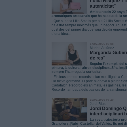
Lucía Rísquez Lil
autenticitat"
Amb tan sols 22 anys é
aromàtiques artesanals que ha nascut de la seva
· Què suposa Lillo Smells per a tu? Lillo Smells
ha estat sempre molt més que un negoci. Aquest p
gust des del primer dia que vaig decidir emprendr
d’una idea...
17/07/2026 09:58
Marina Antúnez
Margarida Gubern
de res"
Seguint l’exemple del s
pintura, la cultura i altres disciplines. S’ha imp
sempre l’ha mogut la curiositat
· Els teus primers records estan molt lligats a 
i la meva germana. El pare hi anava a pintar. S
Cadafalch. Recordo els animals, les gallines, les o
Recordo l’arribada dels pastors de la transhumànc
10/07/2026 07:20
Jordi Rius
Jordi Domingo Qu
interdisciplinari 
La seva trajectòria pro
Granollers, Rubí i Castellar del Vallès. Es pot d