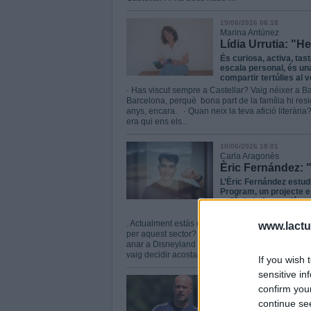
19/06/2026 08:18
Marina Antúnez
Lídia Urrutia: "H
És curiosa, activa, tast
escala personal, és una
compartir tertúlies al v
· Has viscut sempre a Castellar? Vaig néixer a Ba
Barcelona, perquè bona part de la família hi res
anys, encara. · Quan neix la teva afició literària
era qui ens els...
10/06/2026 18:01
Carla Aragonès
Èric Fernández: "
L’Èric Fernández estud
Program, un projecte e
enllà de la formació a
. Actualment estàs estudiant enginyeria en tecn
www.lactua
per aquest sector? L’espai sempre m’ha cridat l’
anar a Disneyland Orlando amb la meva família i 
vaig decidir acostar-me a aquest món. ·...
If you wish 
sensitive in
10/06/2026 12:19
confirm you
Albert San Andrés
Xavi Calm: “Semp
continue se