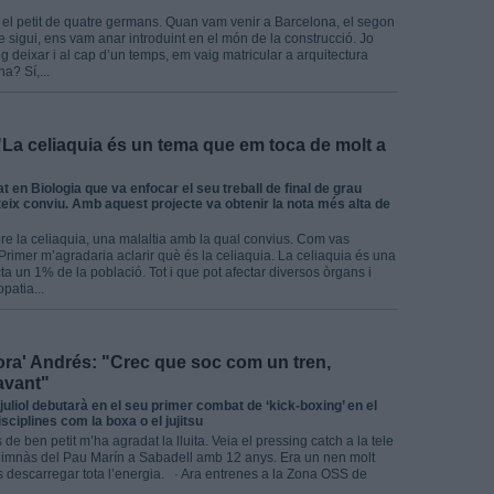
 el petit de quatre germans. Quan vam venir a Barcelona, el segon
 sigui, ens vam anar introduint en el món de la construcció. Jo
g deixar i al cap d’un temps, em vaig matricular a arquitectura
a? Sí,...
"La celiaquia és un tema que em toca de molt a
t en Biologia que va enfocar el seu treball de final de grau
ateix conviu. Amb aquest projecte va obtenir la nota més alta de
sobre la celiaquia, una malaltia amb la qual convius. Com vas
imer m’agradaria aclarir què és la celiaquia. La celiaquia és una
ta un 1% de la població. Tot i que pot afectar diversos òrgans i
patia...
ra' Andrés: "Crec que soc com un tren,
avant"
 juliol debutarà en el seu primer combat de ‘kick-boxing’ en el
sciplines com la boxa o el jujitsu
e ben petit m’ha agradat la lluita. Veia el pressing catch a la tele
l gimnàs del Pau Marín a Sabadell amb 12 anys. Era un nen molt
és descarregar tota l’energia. · Ara entrenes a la Zona OSS de