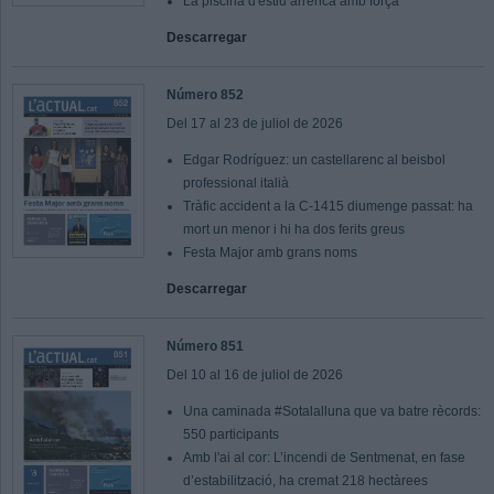
La piscina d'estiu arrenca amb força
Descarregar
Número 852
Del 17 al 23 de juliol de 2026
Edgar Rodríguez: un castellarenc al beisbol
professional italià
Tràfic accident a la C-1415 diumenge passat: ha
mort un menor i hi ha dos ferits greus
Festa Major amb grans noms
Descarregar
Número 851
Del 10 al 16 de juliol de 2026
Una caminada #Sotalalluna que va batre rècords:
550 participants
Amb l'ai al cor: L’incendi de Sentmenat, en fase
d’estabilització, ha cremat 218 hectàrees