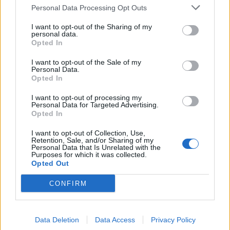
Personal Data Processing Opt Outs
Número 849
I want to opt-out of the Sharing of my
personal data.
Del 26 de juny al 2 de juliol de 2026
Opted In
La piscina Colobrers fa història
I want to opt-out of the Sale of my
Descarregar
Personal Data.
Opted In
I want to opt-out of processing my
Personal Data for Targeted Advertising.
Opted In
Número 848
Del 19 al 25 de juny de 2026
I want to opt-out of Collection, Use,
Retention, Sale, and/or Sharing of my
Personal Data that Is Unrelated with the
El filial de l'Hoquei Club Castellar, a Primera
Purposes for which it was collected.
Catalana!
Opted Out
La nova piscina obre dissabte
CONFIRM
Descarregar
Suplement Nits d'Estiu 2026
Data Deletion
Data Access
Privacy Policy