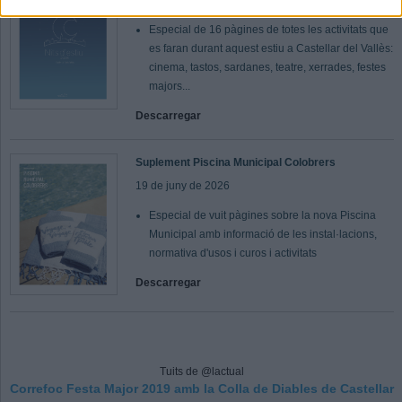
19 de juny de 2026
Especial de 16 pàgines de totes les activitats que
es faran durant aquest estiu a Castellar del Vallès:
cinema, tastos, sardanes, teatre, xerrades, festes
majors...
Descarregar
Suplement Piscina Municipal Colobrers
19 de juny de 2026
Especial de vuit pàgines sobre la nova Piscina
Municipal amb informació de les instal·lacions,
normativa d'usos i curos i activitats
Descarregar
Tuits de @lactual
Correfoc Festa Major 2019 amb la Colla de Diables de Castellar