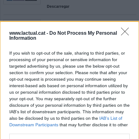
Descarregar
Suplement temporada setembre-desembre 2026
Auditori
www.lactual.cat -
Do Not Process My Personal
10 de juliol de 2026
Information
Suplement de vuit pàgines sobre la programació
If you wish to opt-out of the sale, sharing to third parties, or
de teatre, arts escèniques i música de l'Auditori
processing of your personal or sensitive information for
entre setembre i desembre de 2026
targeted advertising by us, please use the below opt-out
Descarregar
section to confirm your selection. Please note that after your
opt-out request is processed you may continue seeing
interest-based ads based on personal information utilized by
Múmero 850
us or personal information disclosed to third parties prior to
Del 3 al 9 de juliol de 2026
your opt-out. You may separately opt-out of the further
disclosure of your personal information by third parties on the
Trobada amb la consellera de Drets Socials i
IAB’s list of downstream participants. This information may
Inclusió
also be disclosed by us to third parties on the
IAB’s List of
Excel·lència castellarenca a la selectivitat
Downstream Participants
that may further disclose it to other
Tastant l'estiu
third parties.
Descarregar