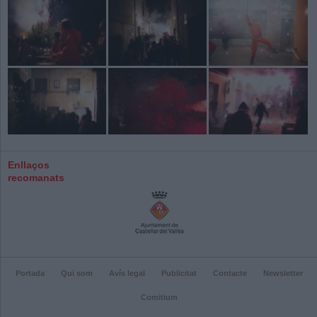
Enllaços
recomanats
Portada
Qui som
Avís legal
Publicitat
Contacte
Newsletter
Comitium