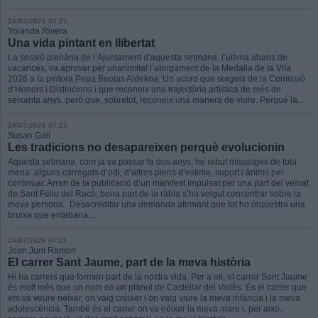
24/07/2026 07:21
Yolanda Rivera
Una vida pintant en llibertat
La sessió plenària de l’Ajuntament d’aquesta setmana, l’última abans de
vacances, va aprovar per unanimitat l’atorgament de la Medalla de la Vila
2026 a la pintora Pepa Beotas Aldekoa. Un acord que sorgeix de la Comissió
d’Honors i Distincions i que reconeix una trajectòria artística de més de
seixanta anys, però que, sobretot, reconeix una manera de viure. Perquè la...
24/07/2026 07:21
Susan Galí
Les tradicions no desapareixen perquè evolucionin
Aquesta setmana, com ja va passar fa dos anys, he rebut missatges de tota
mena: alguns carregats d’odi, d’altres plens d’estima, suport i ànims per
continuar. Arran de la publicació d’un manifest impulsat per una part del veïnat
de Sant Feliu del Racó, bona part de la ràbia s’ha volgut concentrar sobre la
meva persona. Desacreditar una demanda afirmant que tot ho orquestra una
bruixa que entabana,...
24/07/2026 07:21
Joan Juni Ramon
El carrer Sant Jaume, part de la meva història
Hi ha carrers que formen part de la nostra vida. Per a mi, el carrer Sant Jaume
és molt més que un nom en un plànol de Castellar del Vallès. És el carrer que
em va veure néixer, on vaig créixer i on vaig viure la meva infància i la meva
adolescència. També és el carrer on va néixer la meva mare i, per això,