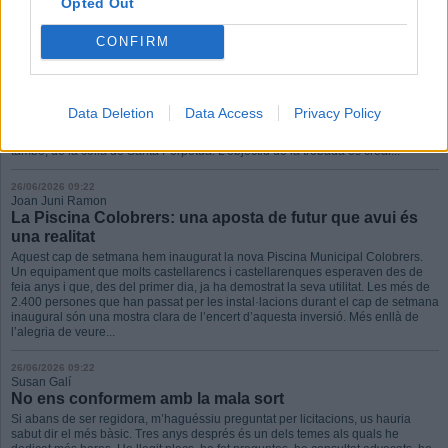
Opted Out
26/06/2026 09:23
Ball de Gitanes
CONFIRM
Cap de setmana intens per al Ball de
Gitanes
El cap de setmana del 20 i 21 de juny ha estat de celebració per al Ball de
Gitanes de Castellar. Dissabte a la tarda, la colla de Solters va participar en la
Data Deletion
Data Access
Privacy Policy
Picada, un concurs que, anualment, reuneix tres colles de ball de plaça del
Vallès. L’amfitrió d’aquest d’enguany ha estat Ripollet, amb la participació,
també, de la colla de Santa Perpètua. L’objectiu de la trobada és crear...
26/06/2026 09:22
Joan Juni Ramon
La Piscina Colobrers: una aposta de futur que avui és
una realitat
Aquest cap de setmana hem inaugurat la nova Piscina Municipal Colobrers.
Un equipament que molts castellarencs i castellarenques esperaven des de
feia anys i que, des del primer dia, ja ha demostrat la seva utilitat. Les més de
2.400 persones que han passat per les instal·lacions durant el cap de setmana
inaugural són una mostra clara de l’encert d’aquesta inversió. Més enllà de
l’alegria de veure...
26/06/2026 09:22
Susan Galí
No ens conformem amb la mala sort
Si abans de ser regidora, m’haguéssiu preguntat per licitacions, us hauria
sabut dir el més bàsic. Tres anys després és un dels temes als quals he