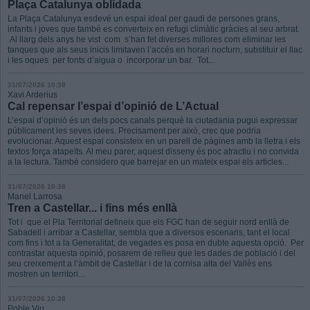
Plaça Catalunya oblidada
La Plaça Catalunya esdevé un espai ideal per gaudi de persones grans,
infants i joves que també es converteix en refugi climàtic gràcies al seu arbrat.
Al llarg dels anys he vist com s’han fet diverses millores com eliminar les
tanques que als seus inicis limitaven l’accés en horari nocturn, substituir el llac
i les oques per fonts d’aigua o incorporar un bar. Tot...
31/07/2026 10:38
Xavi Arderius
Cal repensar l’espai d’opinió de L’Actual
L’espai d’opinió és un dels pocs canals perquè la ciutadania pugui expressar
públicament les seves idees. Precisament per això, crec que podria
evolucionar. Aquest espai consisteix en un parell de pàgines amb la lletra i els
textos força atapeïts. Al meu parer, aquest disseny és poc atractiu i no convida
a la lectura. També considero que barrejar en un mateix espai els articles...
31/07/2026 10:38
Manel Larrosa
Tren a Castellar... i fins més enllà
Tot i que el Pla Territorial defineix que els FGC han de seguir nord enllà de
Sabadell i arribar a Castellar, sembla que a diversos escenaris, tant el local
com fins i tot a la Generalitat, de vegades es posa en dubte aquesta opció. Per
contrastar aquesta opinió, posarem de relleu que les dades de població i del
seu creixement a l’àmbit de Castellar i de la cornisa alta del Vallès ens
mostren un territori...
31/07/2026 10:38
Poble Viu