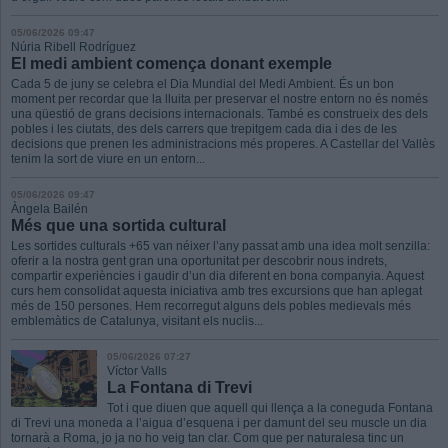
05/06/2026 09:47
Núria Ribell Rodríguez
El medi ambient comença donant exemple
Cada 5 de juny se celebra el Dia Mundial del Medi Ambient. És un bon
moment per recordar que la lluita per preservar el nostre entorn no és només
una qüestió de grans decisions internacionals. També es construeix des dels
pobles i les ciutats, des dels carrers que trepitgem cada dia i des de les
decisions que prenen les administracions més properes. A Castellar del Vallès
tenim la sort de viure en un entorn...
05/06/2026 09:47
Àngela Bailén
Més que una sortida cultural
Les sortides culturals +65 van néixer l’any passat amb una idea molt senzilla:
oferir a la nostra gent gran una oportunitat per descobrir nous indrets,
compartir experiències i gaudir d’un dia diferent en bona companyia. Aquest
curs hem consolidat aquesta iniciativa amb tres excursions que han aplegat
més de 150 persones. Hem recorregut alguns dels pobles medievals més
emblemàtics de Catalunya, visitant els nuclis...
05/06/2026 07:27
Víctor Valls
La Fontana di Trevi
Tot i que diuen que aquell qui llença a la coneguda Fontana
di Trevi una moneda a l’aigua d’esquena i per damunt del seu muscle un dia
tornarà a Roma, jo ja no ho veig tan clar. Com que per naturalesa tinc un