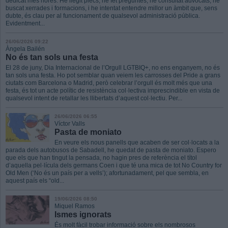
dedicat més hores. He llegit plecs, he fet preguntes, he consultat advocats, he
buscat xerrades i formacions, i he intentat entendre millor un àmbit que, sens
dubte, és clau per al funcionament de qualsevol administració pública.
Evidentment...
26/06/2026 09:22
Àngela Bailén
No és tan sols una festa
El 28 de juny, Dia Internacional de l’Orgull LGTBIQ+, no ens enganyem, no és
tan sols una festa. Ho pot semblar quan veiem les carrosses del Pride a grans
ciutats com Barcelona o Madrid, però celebrar l’orgull és molt més que una
festa, és tot un acte polític de resistència col·lectiva imprescindible en vista de
qualsevol intent de retallar les llibertats d’aquest col·lectiu. Per...
26/06/2026 06:55
Víctor Valls
Pasta de moniato
En veure els nous panells que acaben de ser col·locats a la
parada dels autobusos de Sabadell, he quedat de pasta de moniato. Espero
que els que han tingut la pensada, no hagin pres de referència el títol
d’aquella pel·lícula dels germans Coen i que té una mica de tot No Country for
Old Men (‘No és un país per a vells’); afortunadament, pel que sembla, en
aquest país els “old...
19/06/2026 08:50
Miquel Ramos
Ismes ignorats
És molt fàcil trobar informació sobre els nombrosos