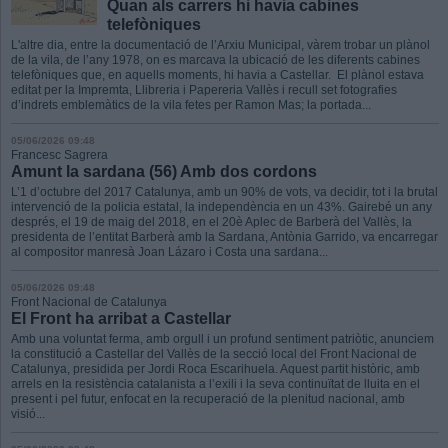
Quan als carrers hi havia cabines
telefòniques
L'altre dia, entre la documentació de l’Arxiu Municipal, vàrem trobar un plànol
de la vila, de l’any 1978, on es marcava la ubicació de les diferents cabines
telefòniques que, en aquells moments, hi havia a Castellar. El plànol estava
editat per la Impremta, Llibreria i Papereria Vallès i recull set fotografies
d’indrets emblemàtics de la vila fetes per Ramon Mas; la portada...
05/06/2026 09:48
Francesc Sagrera
Amunt la sardana (56) Amb dos cordons
L’1 d’octubre del 2017 Catalunya, amb un 90% de vots, va decidir, tot i la brutal
intervenció de la policia estatal, la independència en un 43%. Gairebé un any
després, el 19 de maig del 2018, en el 20è Aplec de Barberà del Vallès, la
presidenta de l’entitat Barberà amb la Sardana, Antònia Garrido, va encarregar
al compositor manresà Joan Lázaro i Costa una sardana...
05/06/2026 09:48
Front Nacional de Catalunya
El Front ha arribat a Castellar
Amb una voluntat ferma, amb orgull i un profund sentiment patriòtic, anunciem
la constitució a Castellar del Vallès de la secció local del Front Nacional de
Catalunya, presidida per Jordi Roca Escarihuela. Aquest partit històric, amb
arrels en la resistència catalanista a l’exili i la seva continuïtat de lluita en el
present i pel futur, enfocat en la recuperació de la plenitud nacional, amb
visió...