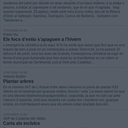
sardanes del juliol per decidir on anar, després d’un bany matiner, a la platja o
piscina, a ballar al capvespre o nit sardanes, que és el que m’agrada. Vaig
quedar esparverat. 25 aplecs, molts amb més d’una cobla, des de la Ribera
d’Ebre al Vallespir, Garrotxa, Garrigues, Conca de Barberà... ballades com
“Sardanes a...
17/07/2026 10:29
Poble Viu
Els focs d’estiu s’apaguen a l’hivern
L’emergència climàtica ja és aquí. N’hi ha molts que deien que fins que no ens
toqués de ben a prop no es començaria a actuar. Doncs bé, ja ha passat. El
dilluns 6 de juliol, vora les dues de la tarda, l’emergència climàtica va rugir en
forma d’una gran fumerada que ben aviat es va transformar en un infern al
terme municipal de Sentmenat, just al límit amb Castellar....
17/07/2026 10:29
Antonio Bullón
Plantar arbres
En el número 847 de L’Actual entre altres mesures es parla de plantar 633
arbres en el municipi per guanyar ombra, frescor i vida. La meva opinió és que
és una decisió totalment propagandística i populista, ja que no sols val amb
l’anunci d’aquesta, sinó que després cal cuidar-los i mantenir-los, guanyar
ombra, és molt freqüent veure que els arbres estan plantats fora del...
17/07/2026 10:29
ADF de Castellar del Vallès
Carta als incívics