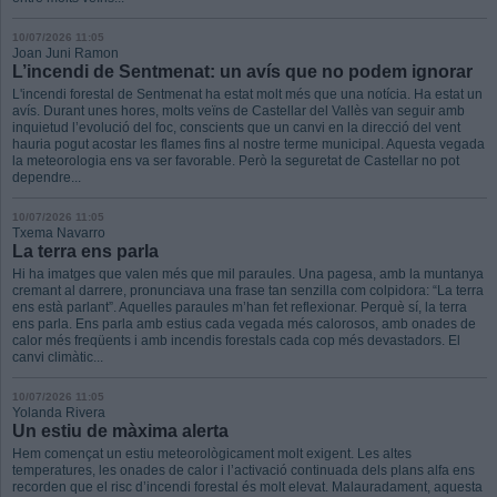
10/07/2026 11:05
Joan Juni Ramon
L’incendi de Sentmenat: un avís que no podem ignorar
L'incendi forestal de Sentmenat ha estat molt més que una notícia. Ha estat un
avís. Durant unes hores, molts veïns de Castellar del Vallès van seguir amb
inquietud l’evolució del foc, conscients que un canvi en la direcció del vent
hauria pogut acostar les flames fins al nostre terme municipal. Aquesta vegada
la meteorologia ens va ser favorable. Però la seguretat de Castellar no pot
dependre...
10/07/2026 11:05
Txema Navarro
La terra ens parla
Hi ha imatges que valen més que mil paraules. Una pagesa, amb la muntanya
cremant al darrere, pronunciava una frase tan senzilla com colpidora: “La terra
ens està parlant”. Aquelles paraules m’han fet reflexionar. Perquè sí, la terra
ens parla. Ens parla amb estius cada vegada més calorosos, amb onades de
calor més freqüents i amb incendis forestals cada cop més devastadors. El
canvi climàtic...
10/07/2026 11:05
Yolanda Rivera
Un estiu de màxima alerta
Hem començat un estiu meteorològicament molt exigent. Les altes
temperatures, les onades de calor i l’activació continuada dels plans alfa ens
recorden que el risc d’incendi forestal és molt elevat. Malauradament, aquesta