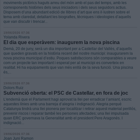
moviments pictòrics haguts arreu del món amb el pas del temps, amb les
corresponents històries dels seus iniciadors i dels seus seguidors actius.
Disposem d’una abundant edició de llibres d’art que ens il·lustren sobre el
tema amb claredat, detallant les biografies, tècniques i ideologies d’aquells
que van discutir i trencar...
19/06/2026 07:36
Yolanda Rivera
El dia que esperàvem: inaugurem la nova piscina
Demà, 20 de juny, serà un dia important per a Castellar del Vallès, d’aquells
que queden gravats en la història recent del nostre municipi: inaugurarem la
nova piscina municipal d’estiu. Poques satisfaccions són comparables a veure
com un projecte tan important i esperat per al municipi es converteix en
realitat. Hi ha equipaments que van més enllà de la seva funció. Una piscina
és,...
19/06/2026 07:36
Dolors Ruiz
Subvenció oberta: el PSC de Castellar, en fora de joc
L'endemà que el Parlament hagi aprovat la llei per erradicar l’amiant, escric
aquestes línies amb una barreja d’alegria i indignació. Alegria perquè
Catalunya tindrà una llei pionera per localitzar i retirar aquest material perillós,
prevenir riscos i reparar també les persones afectades; una llei impulsada
quan ERC governava la Generalitat amb el president Pere Aragonès. I
indignació...
19/06/2026 07:36
Joan Juni Ramon