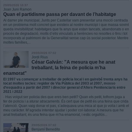
29/05/2026 10:37
Joan Juni Ramon
Quan el partidisme passa per davant de l’habitatge
Al darrer ple municipal, Junts per Castellar vam presentar una moció centrada
en un problema molt concret que existeix al nostre municipi i que massa sovint
queda invisibilitzat: habitatges que fa anys que estan tancats, abandonats o en
procés de degradació, molts d’ells vinculats a herències no resoltes o fins i tot
incorporats al patrimoni de la Generalitat sense cap ús social posterior. Mentre
moltes famílies,...
29/05/2026 07:02
Jordi Rius
César Galván: "A mesura que he anat
treballant, la feina de policia m’ha
enamorat"
El 1997 va començar a treballar de policia local i en gairebé trenta anys ha
tocat moltes tecles: regidor de Via Pública del 2003 al 2007, mosso
d’esquadra a partir del 2007 i director general d’Afers Penitenciaris entre
2021 i 2022
· Has volgut ser policia des que eres ben petit? Quan ets petit, tothom juga a
fer de policia i a aturar atracaments. És cert que de petit és una feina que crida
l’atenció. Quan vaig donar el pas, s’adequava una mica al que jo volia i amb el
meu caràcter. M’agrada intentar ajudar i poder col·laborar. A mesura que he
anat treballant, és una feina que m’ha enamorat, i estic orgullós...
29/05/2026 07:02
Benjamí Benedito