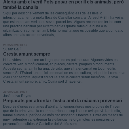
Alerta amb el verí! Pots posar en perill els animals, però
també la canalla
Sigui per desconeixement de les conseqüències i de les lleis, o
intencionadament, a molts llocs de Castellar com ara l’Airesol A-B hi ha veïns
que estan posant verí a les seves parcel·les. Alguns reconeixen fer-ho com
una pràctica habitual per exterminar les quatre rates que hi ha a la
urbanització, i comenten amb tota normalitat que és possible que algun gat o
altres animals acabin enverinats,...
29/05/2026 10:37
Susan Galí
Cresta amunt sempre
Hi ha vides que deixen un llegat que no es pot mesurar. Algunes vides es
converteixen, simbòlicament, en places, carrers, plaques o monuments.
Aquesta setmana n’hi ha una, de vida, que s’ha encarnat en tot un edifici
sencer. Sí, l’Esbart: un edifici centenari on es cou cultura, art, poble i comunitat.
Avui i per sempre, aquest edifici i els seus carrers seran memòria. La teva.
Cresta amunt sempre, amic. Quina sort d’haver-te...
29/05/2026 10:37
José Leiva Reyes
Preparats per afrontar l’estiu amb la màxima prevenció
Després d’unes setmanes d’abril amb temperatures més pròpies de l’hivern
que de la primavera, la calor ha arribat de cop i sense avís previ. I amb ella,
també s’inicia el període de més risc d’incendis forestals. Entre els mesos de
juny i setembre cal extremar la vigilància i reforçar totes les mesures de
prevenció possibles. A Castellar del Vallès som...