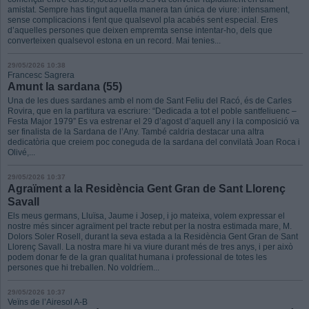
amistat. Sempre has tingut aquella manera tan única de viure: intensament,
sense complicacions i fent que qualsevol pla acabés sent especial. Eres
d’aquelles persones que deixen empremta sense intentar-ho, dels que
converteixen qualsevol estona en un record. Mai tenies...
29/05/2026 10:38
Francesc Sagrera
Amunt la sardana (55)
Una de les dues sardanes amb el nom de Sant Feliu del Racó, és de Carles
Rovira, que en la partitura va escriure: “Dedicada a tot el poble santfeliuenc –
Festa Major 1979” Es va estrenar el 29 d’agost d’aquell any i la composició va
ser finalista de la Sardana de l’Any. També caldria destacar una altra
dedicatòria que creiem poc coneguda de la sardana del convilatà Joan Roca i
Olivé,...
29/05/2026 10:37
Agraïment a la Residència Gent Gran de Sant Llorenç
Savall
Els meus germans, Lluïsa, Jaume i Josep, i jo mateixa, volem expressar el
nostre més sincer agraïment pel tracte rebut per la nostra estimada mare, M.
Dolors Soler Rosell, durant la seva estada a la Residència Gent Gran de Sant
Llorenç Savall. La nostra mare hi va viure durant més de tres anys, i per això
podem donar fe de la gran qualitat humana i professional de totes les
persones que hi treballen. No voldríem...
29/05/2026 10:37
Veïns de l’Airesol A-B