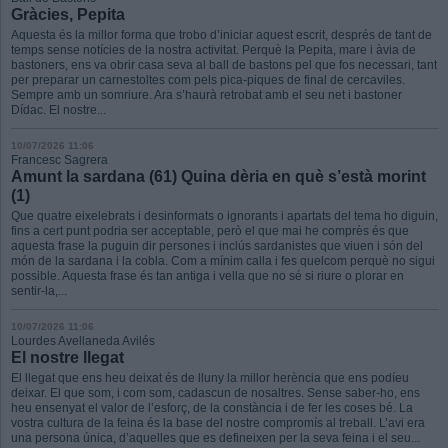
Gràcies, Pepita
Aquesta és la millor forma que trobo d’iniciar aquest escrit, després de tant de
temps sense notícies de la nostra activitat. Perquè la Pepita, mare i àvia de
bastoners, ens va obrir casa seva al ball de bastons pel que fos necessari, tant
per preparar un carnestoltes com pels pica-piques de final de cercaviles.
Sempre amb un somriure. Ara s’haurà retrobat amb el seu net i bastoner
Dídac. El nostre...
10/07/2026 11:06
Francesc Sagrera
Amunt la sardana (61) Quina dèria en què s’està morint
(1)
Que quatre eixelebrats i desinformats o ignorants i apartats del tema ho diguin,
fins a cert punt podria ser acceptable, però el que mai he comprès és que
aquesta frase la puguin dir persones i inclús sardanistes que viuen i són del
món de la sardana i la cobla. Com a mínim calla i fes quelcom perquè no sigui
possible. Aquesta frase és tan antiga i vella que no sé si riure o plorar en
sentir-la,...
10/07/2026 11:06
Lourdes Avellaneda Avilés
El nostre llegat
El llegat que ens heu deixat és de lluny la millor herència que ens podíeu
deixar. El que som, i com som, cadascun de nosaltres. Sense saber-ho, ens
heu ensenyat el valor de l’esforç, de la constància i de fer les coses bé. La
vostra cultura de la feina és la base del nostre compromís al treball. L’avi era
una persona única, d’aquelles que es defineixen per la seva feina i el seu...