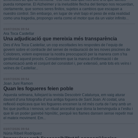
pueda romperse. El Alzheimer y la ineludible flecha del tiempo nos recuerdan,
ciertamente, que somos seres finitos, sujetos a cambios que escapan a
nuestro control. Sin embargo, en lugar de vivir bajo el peso de esta realidad
como una tragedia, propongo verla como el motor que da un valor infinito...
03/07/2026 09:54
Ara Toca Castellar
Una adjudicació que mereixia més transparència
Des d’Ara Toca Castellar, un cop escoltades les respostes de l’equip de
govern sobre el contracte del servei de restauració de les noves piscines de
Colobrers, volem expressar la nostra preocupació per la manera com s’ha
gestionat aquest procés. Considerem que la manca d’informació i de
comunicació amb el conjunt del consistori i, per extensió, amb tots els veïns i
veïnes de Castellar...
03/07/2026 09:54
Joan Juni Ramon
Quan les fogueres feien poble
Aquesta setmana, fullejant la revista Descobrir Catalunya, em vaig aturar
davant d’una fotografia d’una antiga foguera de Sant Joan. Al costat, una
reflexió explicava que les fogueres encenen la nit més curta de l’any amb un
foc que purifica i renova; un ritual ancestral que dona la benvinguda a l’estiu i
que té un poder gairebé hipnòtic, perquè les flames dansen sense repetir mai
el mateix moviment. Em...
03/07/2026 09:54
Núria Ribell Rodríguez