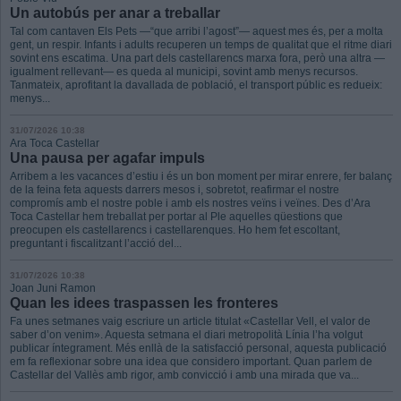
Un autobús per anar a treballar
Tal com cantaven Els Pets —“que arribi l’agost”— aquest mes és, per a molta
gent, un respir. Infants i adults recuperen un temps de qualitat que el ritme diari
sovint ens escatima. Una part dels castellarencs marxa fora, però una altra —
igualment rellevant— es queda al municipi, sovint amb menys recursos.
Tanmateix, aprofitant la davallada de població, el transport públic es redueix:
menys...
31/07/2026 10:38
Ara Toca Castellar
Una pausa per agafar impuls
Arribem a les vacances d’estiu i és un bon moment per mirar enrere, fer balanç
de la feina feta aquests darrers mesos i, sobretot, reafirmar el nostre
compromís amb el nostre poble i amb els nostres veïns i veïnes. Des d’Ara
Toca Castellar hem treballat per portar al Ple aquelles qüestions que
preocupen els castellarencs i castellarenques. Ho hem fet escoltant,
preguntant i fiscalitzant l’acció del...
31/07/2026 10:38
Joan Juni Ramon
Quan les idees traspassen les fronteres
Fa unes setmanes vaig escriure un article titulat «Castellar Vell, el valor de
saber d’on venim». Aquesta setmana el diari metropolità Línia l’ha volgut
publicar íntegrament. Més enllà de la satisfacció personal, aquesta publicació
em fa reflexionar sobre una idea que considero important. Quan parlem de
Castellar del Vallès amb rigor, amb convicció i amb una mirada que va...