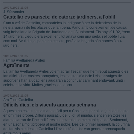
10/07/2026 11:05
J. Süssmaier
Castellar es panseix: de catorze jardiners, a l’oblit
Com a veí de Castellar, comparteixo la indignació per la deixadesa de la
neteja viària i de les places que fan pena. Parlo amb coneixement de causa:
vaig treballar a la Brigada de Jardineria de l’Ajuntament. Els anys 91-92, érem
14 jardiners. L’equip era excel·lent, tot anava com una seda, i el poble lluïa
com mai. Avui dia, el poble ha crescut, però a la brigada són només 3 o 4
jardiners...
10/07/2026 11:05
Família Avellaneda Avilés
Agraïments
La família Avellaneda Avilés volem agrair l’escalf que hem rebut aquests dies
tan difícils. Les vostres abraçades, les mostres d’afecte i els missatges de
suport ens han ajudat i ens ajudaran a continuar caminant endavant, units i
celebrant la vida. Moltes gràcies, de tot cor!
10/07/2026 11:05
Ara Toca Castellar
Difícils dies, els viscuts aquesta setmana
Aquesta ha estat una setmana difícil per a Castellar i per al conjunt del nostre
entorn més proper. Dilluns passat, 6 de juliol, al migdia, s’encenien totes les
alarmes arran de l’incendi forestal declarat al terme municipal de Sentmenat,
en una zona molt propera al nostre poble. Des del primer moment, la columna
de fum visible des de Castellar i l’evolució del foc van generar preocupació
entre molts veïns...