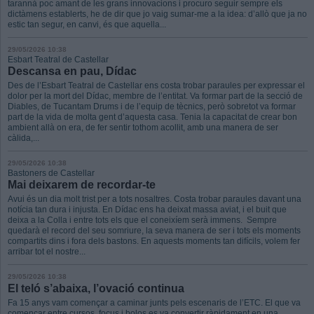
tarannà poc amant de les grans innovacions i procuro seguir sempre els
dictàmens establerts, he de dir que jo vaig sumar-me a la idea: d’allò que ja no
estic tan segur, en canvi, és que aquella...
29/05/2026 10:38
Esbart Teatral de Castellar
Descansa en pau, Dídac
Des de l’Esbart Teatral de Castellar ens costa trobar paraules per expressar el
dolor per la mort del Dídac, membre de l’entitat. Va formar part de la secció de
Diables, de Tucantam Drums i de l’equip de tècnics, però sobretot va formar
part de la vida de molta gent d’aquesta casa. Tenia la capacitat de crear bon
ambient allà on era, de fer sentir tothom acollit, amb una manera de ser
càlida,...
29/05/2026 10:38
Bastoners de Castellar
Mai deixarem de recordar-te
Avui és un dia molt trist per a tots nosaltres. Costa trobar paraules davant una
notícia tan dura i injusta. En Dídac ens ha deixat massa aviat, i el buit que
deixa a la Colla i entre tots els que el coneixíem serà immens. Sempre
quedarà el record del seu somriure, la seva manera de ser i tots els moments
compartits dins i fora dels bastons. En aquests moments tan difícils, volem fer
arribar tot el nostre...
29/05/2026 10:38
El teló s’abaixa, l’ovació continua
Fa 15 anys vam començar a caminar junts pels escenaris de l’ETC. El que va
començar entre cursos, focus i bolos es va convertir ràpidament en una