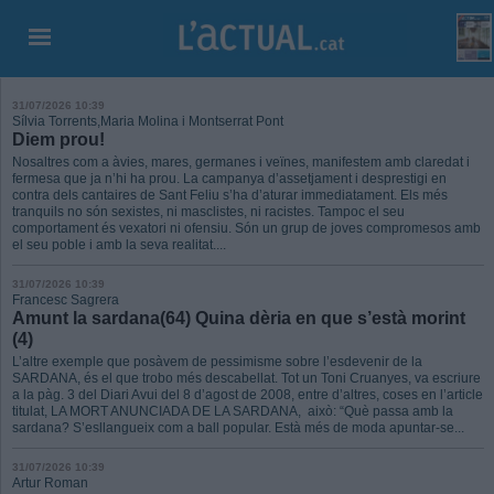
31/07/2026 10:39
Sílvia Torrents,Maria Molina i Montserrat Pont
Diem prou!
Nosaltres com a àvies, mares, germanes i veïnes, manifestem amb claredat i
fermesa que ja n’hi ha prou. La campanya d’assetjament i desprestigi en
contra dels cantaires de Sant Feliu s’ha d’aturar immediatament. Els més
tranquils no són sexistes, ni masclistes, ni racistes. Tampoc el seu
comportament és vexatori ni ofensiu. Són un grup de joves compromesos amb
el seu poble i amb la seva realitat....
31/07/2026 10:39
Francesc Sagrera
Amunt la sardana(64) Quina dèria en que s’està morint
(4)
L’altre exemple que posàvem de pessimisme sobre l’esdevenir de la
SARDANA, és el que trobo més descabellat. Tot un Toni Cruanyes, va escriure
a la pàg. 3 del Diari Avui del 8 d’agost de 2008, entre d’altres, coses en l’article
titulat, LA MORT ANUNCIADA DE LA SARDANA, això: “Què passa amb la
sardana? S’esllangueix com a ball popular. Està més de moda apuntar-se...
31/07/2026 10:39
Artur Roman