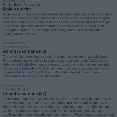
19/06/2026 07:35
Família Bailén Valenzuela
Moltes gràcies
Volem agrair profundament les mostres de condol rebudes per la nostra mare,
àvia i sogra Angeles Valenzuela Olmo. Gràcies a tot el veïnat, a les amigues,
als amics, a tot el seu entorn, per fer-nos costat, per les mostres d’afecte, per
les paraules que ens han fet recordar que la nostra mare, “l’Angelita” de
l’Adrogueria Bailen, que va regentar la botiga durant 30 anys al barri de
l’Avinguda Sant Esteve,...
19/06/2026 07:35
Francesc Sagrera
Amunt la sardana (58)
Transcrivim la referència que va fer el setmanari existent en aquella època,
Forja, sobre el naixement de la primera cobla a Castellar del Vallès. Cobla
Hidalgos del Vallés Por causas ajenas a nuestra voluntad nos fue imposible
dar cabida al presente artículo en el número pasado, al que muy ufanosos lo
presentamos a nuestros lectores. El 19 de abril de 1947 bien puede
considerarse de fiesta en las efemérides...
12/06/2026 10:27
Francesc Sagrera
Amunt la sardana (57)
El setmanari Forja del 8 de setembre de l’any 1956 transcriu una interessant
entrevista amb el gran intèrpret de la tenora i prolífic i magnífic compositor
Ricard Viladesau, de la qual resumirem alguns moments. - El 1956, feia més
de 30 anys que la cobla-orquestra La Pral. de La Bisbal, “pot ostentar el
qualificatiu d’orquestra favorita del nostre poble”. - Feia 25 anys que tocava en