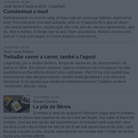
31/07/2026 10:38
Jordi Serra Clariana (ERC Castellar)
Comdemnat a mort
Definitivament, és com ho veig, el bosc està en cures pal·liatives, esperant la
mort. Pot esdevenir una mort sobtada, amb un d’aquests focs que en diuen
«de sisena generació», encara que, per a mi, són de «tercera generació», que
és, més o menys, el temps que fa que l’hem abandonat, deixat a la seva sort,
que se’n surti com pugui; si el bosc tingués consciència,...
31/07/2026 10:38
José Leiva Reyes
Treballar carrer a carrer, també a l’agost
L'agost és, per a moltes famílies, temps de vacances, de desconnexió i de
baixar el ritme. Els carrers canvien, alguns comerços fan una pausa i la vida
quotidiana es transforma durant unes setmanes. Però hi ha una realitat que
sovint passa més desapercebuda: mentre molts gaudeixen d’un descans
merescut, hi ha equips que continuen treballant perquè Castellar continuï
funcionant. Des de l’àrea...
31/07/2026 10:38
Gerard Gomila
La pila de llibres
Si entreu a casa de qualsevol lletraferit segur que hi trobareu
una pila de llibres que esperen el seu torn per ser llegits. Fan valer el tiquet de
compra, com qui treu tanda del supermercat i el branden amb autoritat. «Ara
em toca a mi!» diu el llibre de dalt de tot. El de dalt abans que el de sota, i així,
fins que s’acaba la pila. Ara bé, aquesta pila no s’acaba mai i l’ordre de lectura
no és una norma estricta....