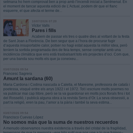
setmana ho hem comprovat ben a prop amb l’incendi iniciat a Sentmenat. En
el moment de tancar aquesta edició de L’Actual, podem dir que el flanc
esquerre, el que afecta el terme de...
10/07/2026 07:20
Víctor Valls
Pares i fills
Acabem de passar els tres o quatre dies al voltant de la festa
de Sant Joan a Florència. De ben segur que a l’hora de procurar fugir
d’aquesta insuportable calor, potser no hagi estat aquesta la millor idea, però
teníem la sortida programada des de feia temps, sense comptar amb una
incidència climàtica que ens està trasbalsant tots els projectes d’oci. Com que,
per una banda sou molts els que ja coneixeu...
03/07/2026 09:54
Francesc Sagrera
Amunt la sardana (60)
Maria Cardona i Codina nascuda a Calella, el Maresme, professora de català i
poetessa, visqué entre els anys 1922 i el 1972. Tot i escriure molts poemes no
va publicar mai cap llibre, però se la va guardonar en molts jocs florals fins i tot
del Rosselló, i publicà alguna obra a la revista Serra d’Or. La seva obsessió, a
part la religió, eren la pau, l’amor a la pària i també la seva estima...
03/07/2026 09:54
Francisco Cuevas López
No somos más que la suma de nuestros recuerdos
A menudo observamos nuestra existencia a través del cristal de la fragilidad,
temerosos de que la memoria –ese hilo sutil que nos une a lo que fuimos–