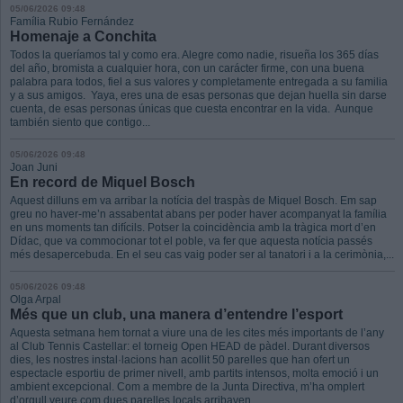
05/06/2026 09:48
Família Rubio Fernández
Homenaje a Conchita
Todos la queríamos tal y como era. Alegre como nadie, risueña los 365 días
del año, bromista a cualquier hora, con un carácter firme, con una buena
palabra para todos, fiel a sus valores y completamente entregada a su familia
y a sus amigos. Yaya, eres una de esas personas que dejan huella sin darse
cuenta, de esas personas únicas que cuesta encontrar en la vida. Aunque
también siento que contigo...
05/06/2026 09:48
Joan Juni
En record de Miquel Bosch
Aquest dilluns em va arribar la notícia del traspàs de Miquel Bosch. Em sap
greu no haver-me’n assabentat abans per poder haver acompanyat la família
en uns moments tan difícils. Potser la coincidència amb la tràgica mort d’en
Dídac, que va commocionar tot el poble, va fer que aquesta notícia passés
més desapercebuda. En el seu cas vaig poder ser al tanatori i a la cerimònia,...
05/06/2026 09:48
Olga Arpal
Més que un club, una manera d’entendre l’esport
Aquesta setmana hem tornat a viure una de les cites més importants de l’any
al Club Tennis Castellar: el torneig Open HEAD de pàdel. Durant diversos
dies, les nostres instal·lacions han acollit 50 parelles que han ofert un
espectacle esportiu de primer nivell, amb partits intensos, molta emoció i un
ambient excepcional. Com a membre de la Junta Directiva, m’ha omplert
d’orgull veure com dues parelles locals arribaven...