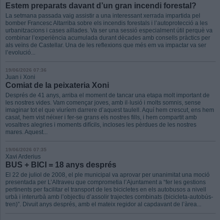
Estem preparats davant d’un gran incendi forestal?
La setmana passada vaig assistir a una interessant xerrada impartida pel
bomber Francesc Altarriba sobre els incendis forestals i l’autoprotecció a les
urbanitzacions i cases aïllades. Va ser una sessió especialment útil perquè va
combinar l’experiència acumulada durant dècades amb consells pràctics per
als veïns de Castellar. Una de les reflexions que més em va impactar va ser
l’evolució...
19/06/2026 07:36
Juan i Xoni
Comiat de la peixateria Xoni
Després de 41 anys, arriba el moment de tancar una etapa molt important de
les nostres vides. Vam començar joves, amb il·lusió i molts somnis, sense
imaginar tot el que viuríem darrere d’aquest taulell. Aquí hem crescut, ens hem
casat, hem vist néixer i fer-se grans els nostres fills, i hem compartit amb
vosaltres alegries i moments difícils, incloses les pèrdues de les nostres
mares. Aquest...
19/06/2026 07:35
Xavi Arderius
BUS + BICI = 18 anys després
El 22 de juliol de 2008, el ple municipal va aprovar per unanimitat una moció
presentada per L’Altraveu que comprometia l’Ajuntament a “fer les gestions
pertinents per facilitar el transport de les bicicletes en els autobusos a nivell
urbà i interurbà amb l’objectiu d’assolir trajectes combinats (bicicleta-autobús-
tren)”. Divuit anys després, amb el mateix regidor al capdavant de l’àrea...