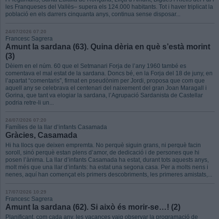
les Franqueses del Vallès– supera els 124.000 habitants. Tot i haver triplicat la
població en els darrers cinquanta anys, continua sense disposar...
24/07/2026 07:20
Francesc Sagrera
Amunt la sardana (63). Quina dèria en què s’està morint
(3)
Dèiem en el núm. 60 que el Setmanari Forja de l’any 1960 també es
comentava el mal estat de la sardana. Doncs bé, en la Forja del 18 de juny, en
l’apartat “comentaris”, firmat en pseudònim per Jordi, proposa que com que
aquell any se celebrava el centenari del naixement del gran Joan Maragall i
Gorina, que tant va elogiar la sardana, l’Agrupació Sardanista de Castellar
podria retre-li un...
24/07/2026 07:20
Famílies de la llar d’infants Casamada
Gràcies, Casamada
Hi ha llocs que deixen empremta. No perquè siguin grans, ni perquè facin
soroll, sinó perquè estan plens d’amor, de dedicació i de persones que hi
posen l’ànima. La llar d’infants Casamada ha estat, durant tots aquests anys,
molt més que una llar d’infants: ha estat una segona casa. Per a molts nens i
nenes, aquí han començat els primers descobriments, les primeres amistats,...
17/07/2026 10:29
Francesc Sagrera
Amunt la sardana (62). Si això és morir-se…! (2)
Planificant, com cada any, les vacances vaig observar la programació de