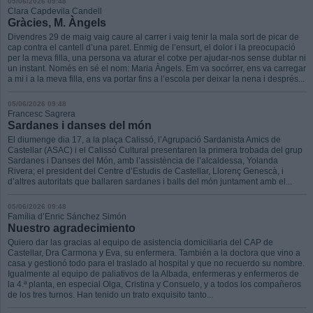
05/06/2026 09:48
Clara Capdevila Candell
Gràcies, M. Àngels
Divendres 29 de maig vaig caure al carrer i vaig tenir la mala sort de picar de
cap contra el cantell d’una paret. Enmig de l’ensurt, el dolor i la preocupació
per la meva filla, una persona va aturar el cotxe per ajudar-nos sense dubtar ni
un instant. Només en sé el nom: Maria Àngels. Em va socórrer, ens va carregar
a mi i a la meva filla, ens va portar fins a l’escola per deixar la nena i després...
05/06/2026 09:48
Francesc Sagrera
Sardanes i danses del món
El diumenge dia 17, a la plaça Calissó, l’Agrupació Sardanista Amics de
Castellar (ASAC) i el Calissó Cultural presentaren la primera trobada del grup
Sardanes i Danses del Món, amb l’assistència de l’alcaldessa, Yolanda
Rivera; el president del Centre d’Estudis de Castellar, Llorenç Genescà, i
d’altres autoritats que ballaren sardanes i balls del món juntament amb el...
05/06/2026 09:48
Família d’Enric Sánchez Simón
Nuestro agradecimiento
Quiero dar las gracias al equipo de asistencia domiciliaria del CAP de
Castellar, Dra Carmona y Eva, su enfermera. También a la doctora que vino a
casa y gestionó todo para el traslado al hospital y que no recuerdo su nombre.
Igualmente al equipo de paliativos de la Albada, enfermeras y enfermeros de
la 4.ª planta, en especial Olga, Cristina y Consuelo, y a todos los compañeros
de los tres turnos. Han tenido un trato exquisito tanto...