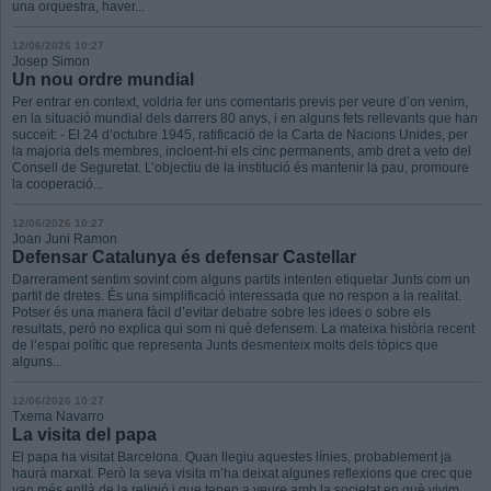
una orquestra, haver...
12/06/2026 10:27
Josep Simon
Un nou ordre mundial
Per entrar en context, voldria fer uns comentaris previs per veure d’on venim,
en la situació mundial dels darrers 80 anys, i en alguns fets rellevants que han
succeït: - El 24 d’octubre 1945, ratificació de la Carta de Nacions Unides, per
la majoria dels membres, incloent-hi els cinc permanents, amb dret a veto del
Consell de Seguretat. L’objectiu de la institució és mantenir la pau, promoure
la cooperació...
12/06/2026 10:27
Joan Juni Ramon
Defensar Catalunya és defensar Castellar
Darrerament sentim sovint com alguns partits intenten etiquetar Junts com un
partit de dretes. És una simplificació interessada que no respon a la realitat.
Potser és una manera fàcil d’evitar debatre sobre les idees o sobre els
resultats, però no explica qui som ni què defensem. La mateixa història recent
de l’espai polític que representa Junts desmenteix molts dels tòpics que
alguns...
12/06/2026 10:27
Txema Navarro
La visita del papa
El papa ha visitat Barcelona. Quan llegiu aquestes línies, probablement ja
haurà marxat. Però la seva visita m’ha deixat algunes reflexions que crec que
van més enllà de la religió i que tenen a veure amb la societat en què vivim.