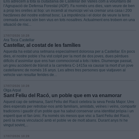
Ens adrecem a tota la ciutadania de Castellar del Vallès com a voluntaris de
l’Agrupació de Defensa Forestal (ADF). Fa només uns dies, vam veure de ben
a prop les orelles al llop: un incendi al municipi veí va cremar una casa i 200
hectàrees del nostre estimat bosc. La impotència i el dolor de veure la terra
cremada encara són ben vius en tots nosaltres. Actualment ens trobem en una
situació de risc...
17/07/2026 10:28
Ara Toca Castellar
Castellar, al costat de les famílies
Aquesta ha estat una setmana especialment dolorosa per a Castellar. En pocs
dies, el nostre poble s’ha vist colpit per la mort de dos joves, dues pèrdues
difícils d’assimilar que ens han commocionat a tots i totes. Diumenge passat,
un greu accident de trànsit a la carretera C-1415a va causar la mort d’un jove
castellarenc de només 16 anys. Les altres tres persones que viatjaven al
vehicle van resultar ferides de...
17/07/2026 10:28
Olga Arpal
Sant Feliu del Racó, un poble que em va enamorar
Aquest cap de setmana, Sant Feliu del Racó celebra la seva Festa Major. Uns
dies esperats per retrobar-nos amb familiars, amistats, veïnes i veïns, compartir
tradicions i gaudir d’un poble que ha sabut conservar una identitat pròpia i un
esperit que el fan únic. Fa només sis mesos que visc a Sant Feliu del Racó,
però la meva vinculació amb el poble ve de molt abans. Durant anys hi he
vingut sovint,...
17/07/2026 10:28