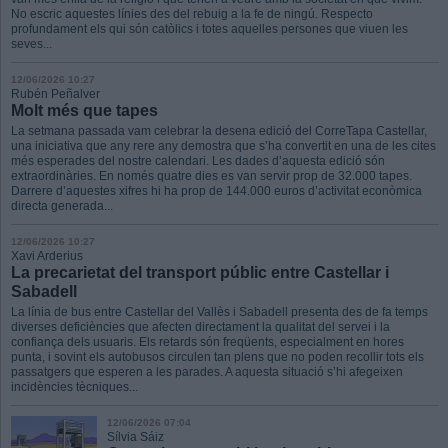
No escric aquestes línies des del rebuig a la fe de ningú. Respecto
profundament els qui són catòlics i totes aquelles persones que viuen les
seves...
12/06/2026 10:27
Rubén Peñalver
Molt més que tapes
La setmana passada vam celebrar la desena edició del CorreTapa Castellar,
una iniciativa que any rere any demostra que s’ha convertit en una de les cites
més esperades del nostre calendari. Les dades d’aquesta edició són
extraordinàries. En només quatre dies es van servir prop de 32.000 tapes.
Darrere d’aquestes xifres hi ha prop de 144.000 euros d’activitat econòmica
directa generada...
12/06/2026 10:27
Xavi Arderius
La precarietat del transport públic entre Castellar i
Sabadell
La línia de bus entre Castellar del Vallès i Sabadell presenta des de fa temps
diverses deficiències que afecten directament la qualitat del servei i la
confiança dels usuaris. Els retards són freqüents, especialment en hores
punta, i sovint els autobusos circulen tan plens que no poden recollir tots els
passatgers que esperen a les parades. A aquesta situació s’hi afegeixen
incidències tècniques...
12/06/2026 07:04
Sílvia Sáiz