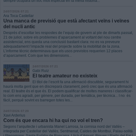
sempre ocuparà un lloc molt especial en la meva història...
24/07/2026 07:21
Ara Toca Castellar
Una manca de previsió que està afectant veïns i veïnes
del nucli antic
Després d’escoltar les respostes de l’equip de govern al ple de dimarts passat,
21 de juliol, sobre els problemes d’aparcament al voltant del nou centre
assistencial, ens queda una conclusió bastant clara: no es va preveure
adequadament l’impacte real del projecte sobre la mobilitat de la zona.
L’informe tècnic determinava que els usos previstos requerien 12 places
d’aparcament. Com que les dimensions...
24/07/2026 07:21
Gabi Ruiz
El teatre amateur no existeix
El títol de l’escrit fa una afirmació discutible, segurament hi
haurà molta gent que en discreparà clarament, però crec que és una afirmació
real. El teatre és el que és. El podem qualificar de moltes maneres i classificar-
lo com ens agradi, per gènere, per durada, per temàtica, per tècnica... I no és
fàcil, perquè sovint es barregen totes les...
24/07/2026 07:20
Xavi Arderius
Com és que encara hi ha qui no vol el tren?
Segons l’arquitecte i urbanista Manel Larrosa, la cornisa nord del Vallès –
integrada per Castellar del Vallès, Sentmenat, Caldes de Montbui, Palau-solità
i Plegamans, Santa Eulàlia de Ronçana, Lliçà d’Amunt, Bigues i Riells del Fai i