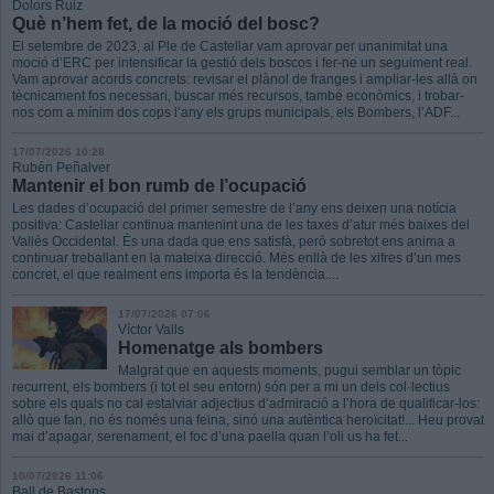
Dolors Ruiz
Què n’hem fet, de la moció del bosc?
El setembre de 2023, al Ple de Castellar vam aprovar per unanimitat una
moció d’ERC per intensificar la gestió dels boscos i fer-ne un seguiment real.
Vam aprovar acords concrets: revisar el plànol de franges i ampliar-les allà on
tècnicament fos necessari, buscar més recursos, també econòmics, i trobar-
nos com a mínim dos cops l’any els grups municipals, els Bombers, l’ADF...
17/07/2026 10:28
Rubén Peñalver
Mantenir el bon rumb de l’ocupació
Les dades d’ocupació del primer semestre de l’any ens deixen una notícia
positiva: Castellar continua mantenint una de les taxes d’atur més baixes del
Vallès Occidental. És una dada que ens satisfà, però sobretot ens anima a
continuar treballant en la mateixa direcció. Més enllà de les xifres d’un mes
concret, el que realment ens importa és la tendència....
17/07/2026 07:06
Víctor Valls
Homenatge als bombers
Malgrat que en aquests moments, pugui semblar un tòpic
recurrent, els bombers (i tot el seu entorn) són per a mi un dels col·lectius
sobre els quals no cal estalviar adjectius d’admiració a l’hora de qualificar-los:
allò que fan, no és només una feina, sinó una autèntica heroïcitat!... Heu provat
mai d’apagar, serenament, el foc d’una paella quan l’oli us ha fet...
10/07/2026 11:06
Ball de Bastons