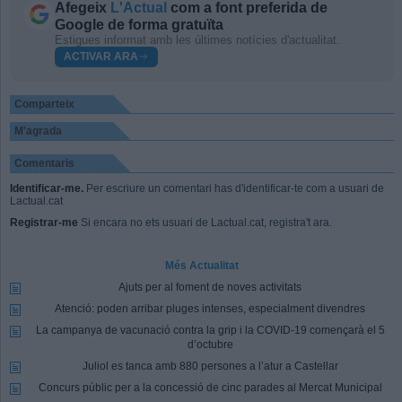
Afegeix
L'Actual
com a font preferida de
Google de forma gratuïta
Estigues informat amb les últimes notícies d'actualitat.
ACTIVAR ARA
Comparteix
M'agrada
Comentaris
Identificar-me.
Per escriure un comentari has d'identificar-te com a usuari de
Lactual.cat
Registrar-me
Si encara no ets usuari de Lactual.cat, registra't ara.
Més Actualitat
Ajuts per al foment de noves activitats
Atenció: poden arribar pluges intenses, especialment divendres
La campanya de vacunació contra la grip i la COVID-19 començarà el 5
d’octubre
Juliol es tanca amb 880 persones a l’atur a Castellar
Concurs públic per a la concessió de cinc parades al Mercat Municipal