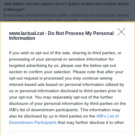
·Què implica assumir aquest càrrec? Quines tasques has realitzat durant
el lideratge?
M’encarrego principalment de la gestió i coordinació de l’associació, liderant
reunions amb els responsables dels projectes, supervisant-ne el progrés,
gestionant pressupostos i impulsant noves iniciatives. Aquest últim any, també
he participat en un projecte que va consistir a enviar unes ulleres de sol a
www.lactual.cat -
Do Not Process My Personal
Information
l’estratosfera amb un globus estratosfèric per a una campanya publicitària, una
experiència molt enriquidora.
If you wish to opt-out of the sale, sharing to third parties, or
· Quines habilitats has après a gràcies a aquest programa?
processing of your personal or sensitive information for
Ho he après tot. Des d’una vessant més logística fins a una part més tècnica
targeted advertising by us, please use the below opt-out
que sovint no es treballa a classe. Gràcies a l’UPC Space Program he pogut
section to confirm your selection. Please note that after your
programar, prototipar, fer servir la impressió 3D, dissenyar i desenvolupar
opt-out request is processed you may continue seeing
moltes altres habilitats pràctiques. En tots els sentits, formar part d’una
interest-based ads based on personal information utilized by
associació d’aquesta mena t’ajuda a desenvolupar-te no només en el marc
acadèmic, sinó també a nivell personal.
us or personal information disclosed to third parties prior to
your opt-out. You may separately opt-out of the further
· Quines persones t’han inspirat i acompanyat en aquest trajecte?
disclosure of your personal information by third parties on the
Tota la meva família, en especial el meu avi, l’Anastasi. Era un manetes i vam
IAB’s list of downstream participants. This information may
fer molts projectes junts. Per exemple, vam instal·lar una persiana elèctrica a
also be disclosed by us to third parties on the
IAB’s List of
la meva habitació i vam muntar l’escriptori de la meva germana. Sense
Downstream Participants
that may further disclose it to other
adonar-se’n, em va transmetre una passió per entendre com funcionen les
third parties.
coses, que més endavant m’animaria a estudiar enginyeria. Més enllà d’això,