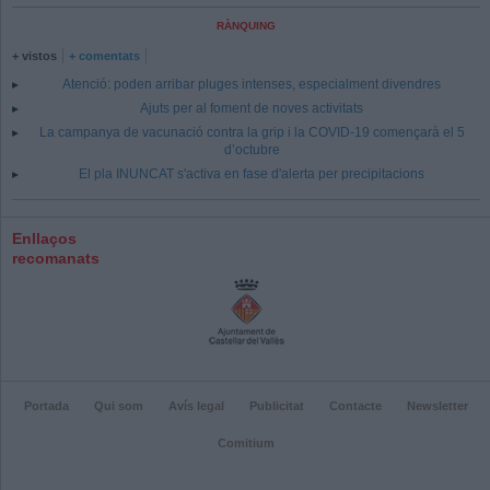
RÀNQUING
+ vistos
+ comentats
Atenció: poden arribar pluges intenses, especialment divendres
Ajuts per al foment de noves activitats
La campanya de vacunació contra la grip i la COVID-19 començarà el 5
d’octubre
El pla INUNCAT s'activa en fase d'alerta per precipitacions
Enllaços
recomanats
Portada
Qui som
Avís legal
Publicitat
Contacte
Newsletter
Comitium