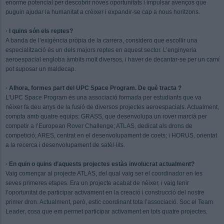
enorme potencial per descobrir noves oportunitats i impulsar avenços que
puguin ajudar la humanitat a créixer i expandir-se cap a nous horitzons.
· I quins són els reptes?
A banda de l’exigència pròpia de la carrera, considero que escollir una
especialització és un dels majors reptes en aquest sector. L’enginyeria
aeroespacial engloba àmbits molt diversos, i haver de decantar-se per un camí
pot suposar un maldecap.
· Alhora, formes part del UPC Space Program. De què tracta ?
L’UPC Space Program és una associació formada per estudiants que va
néixer fa deu anys de la fusió de diversos projectes aeroespacials. Actualment,
compta amb quatre equips: GRASS, que desenvolupa un rover marcià per
competir a l’European Rover Challenge; ATLAS, dedicat als drons de
competició; ARES, centrat en el desenvolupament de coets; i HORUS, orientat
a la recerca i desenvolupament de satèl·lits.
· En quin o quins d’aquests projectes estàs involucrat actualment?
Vaig començar al projecte ATLAS, del qual vaig ser el coordinador en les
seves primeres etapes. Era un projecte acabat de néixer, i vaig tenir
l’oportunitat de participar activament en la creació i construcció del nostre
primer dron. Actualment, però, estic coordinant tota l’associació. Soc el Team
Leader, cosa que em permet participar activament en tots quatre projectes.