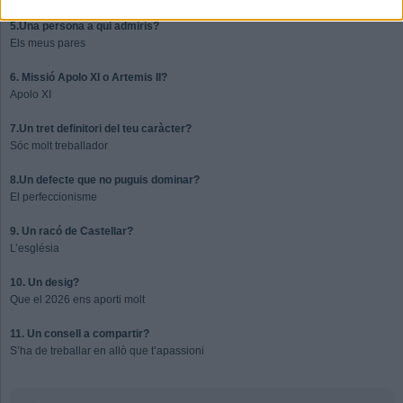
5.Una persona a qui admiris?
Els meus pares
6. Missió Apolo XI o Artemis II?
Apolo XI
7.Un tret definitori del teu caràcter?
Sóc molt treballador
8.Un defecte que no puguis dominar?
El perfeccionisme
9. Un racó de Castellar?
L’església
10. Un desig?
Que el 2026 ens aporti molt
11. Un consell a compartir?
S’ha de treballar en allò que t’apassioni