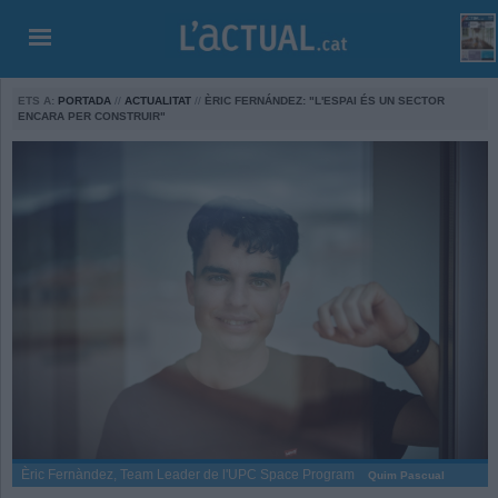
ETS A:
PORTADA
//
ACTUALITAT
//
ÈRIC FERNÁNDEZ: "L'ESPAI ÉS UN SECTOR
ENCARA PER CONSTRUIR"
Èric Fernàndez, Team Leader de l'UPC Space Program
Quim Pascual