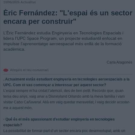
10/06/2026
Actualitat
Èric Fernández: "L'espai és un sector
encara per construir"
L’Èric Fernández estudia Enginyeria en Tecnologies Espacials i
lidera l’UPC Space Program, un projecte estudiantil enfocat en
impulsar l’aprenentatge aeroespacial més enllà de la formació
acadèmica.
Carla Aragonès
Afegeix el teu comentari
. Actualment estàs estudiant enginyeria en tecnologies aeroespacials a la
UPC. Com et vas començar a interessar per aquest sector?
L’espai sempre m’ha cridat l’atenció, des de ben petit. Recordo que, quan
tenia deu anys, vaig anar a Disneyland Orlando amb la meva família i vam
visitar Cabo Cañaveral. Allà em vaig quedar meravellat, i vaig decidir acostar-
me a aquest món.
· Qué és el més apassionant d’estudiar enginyeria en tecnologies
espacials?
La possibilitat de formar part d’un sector encara poc desenvolupat, amb un