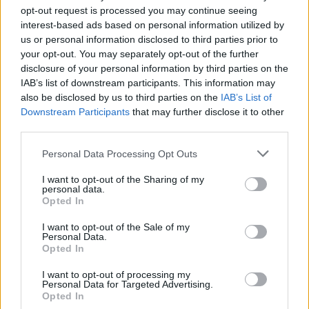
més de deu anys les persones que van ser desnonades encara no tenen un
opt-out request is processed you may continue seeing
lloc on viure i tenen les maletes sense desfer perquè no saben el temps que
interest-based ads based on personal information utilized by
poden estar en els habitatges que l’Ajuntament els hi dona. Un altre punt que
us or personal information disclosed to third parties prior to
cal tocar és el comerç local. Tenim un equip que diu que dona suport al
your opt-out. You may separately opt-out of the further
comerç local i la setmana que ve dona suport al Mercadona o Ametller.
disclosure of your personal information by third parties on the
Dissabte a la tarda està tot tancat i moltes vegades també al matí. Et veus
IAB’s list of downstream participants. This information may
obligat a anar a Sabadell. O les entitats, si no són de la corda de l’equip de
also be disclosed by us to third parties on the
IAB’s List of
govern, de vegades han tingut dificultats per tirar endavant.
Downstream Participants
that may further disclose it to other
third parties.
Quin objectiu electoral us marqueu com a grup polític?
Ens agradaria poder sumar prou perquè l’equip de govern perdés la majoria
Personal Data Processing Opt Outs
absoluta. Sabem que l’actual d’equip guanyarà, però estan desgastats. Porten
tants anys governant que són cacics. El poble és seu i fan el que volen.
I want to opt-out of the Sharing of my
personal data.
Opted In
*Podeu veure i escoltar l'entrevista íntegra al minut 29:49 del vídeo que
acompanya la notícia
I want to opt-out of the Sale of my
Personal Data.
Afegeix
L'Actual
com a font preferida de
Opted In
Google de forma gratuïta
Estigues informat amb les últimes notícies d'actualitat.
I want to opt-out of processing my
Personal Data for Targeted Advertising.
ACTIVAR ARA
Opted In