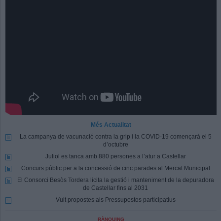
Més Actualitat
La campanya de vacunació contra la grip i la COVID-19 començarà el 5
d’octubre
Juliol es tanca amb 880 persones a l’atur a Castellar
Concurs públic per a la concessió de cinc parades al Mercat Municipal
El Consorci Besòs Tordera licita la gestió i manteniment de la depuradora
de Castellar fins al 2031
Vuit propostes als Pressupostos participatius
RÀNQUING