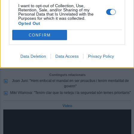
I want to opt-out of Collection, Use,
Retention, Sale, and/or Sharing of my
Comparteix
Personal Data that Is Unrelated with the
Purposes for which it was collected.
M'agrada
Opted Out
CONFIRM
Comentaris
Identificar-me.
Per escriure un comentari has d'identificar-te com a usuari de
Lactual.cat
Data Deletion
Data Access
Privacy Policy
Registrar-me
Si encara no ets usuari de Lactual.cat, registra't ara.
Continguts relacionats
Joan Juni: "Hem enfocat el mandat en ser proactius i tenim mentalitat de
govern"
Miki Vilanova: "Tenim clar que la neteja i la seguretat són temes prioritaris"
Video