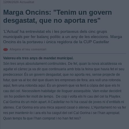
12/06/2026
Actualitat
Marga Oncins: "Tenim un govern
desgastat, que no aporta res"
‘L’Actual’ ha entrevistat els i les portaveus dels cinc grups
municipals per fer balanç polític a un any de les eleccions. Marga
Oncins és la portaveu i única regidora de la CUP Castellar
Afegeix el teu comentari
Valoreu els tres anys de mandat municipal.
Són tres anys absolutament continuïstes. De fet, quan la nova alcaldessa va
agafar el càrrec ja va dir que continuaria amb tota la feina que havia fet el seu
predeccesor. És un govern desgastat, que no aporta res, sense projecte de
futur, que va al toc del que diuen les empreses de fora: ara vull una rotonda
aquí, fem una rotonda aquí. És un govern que va fent a còpia del que els hi
cau del cel. Necessitem habitatge de lloguer assequible. Vam estar decidint
on ho podíem fer molt de temps. De cop i volta els hi cau del cel la Playtex.
Cal Gorina és un món apart. A Castellar no hi ha casal de joves ni d’entitats ni
ateneu. Cal Gorina era una mica aquest casal o ateneu. L’Ajuntament no va fer
res per mantenir-lo i ara els ha caigut del cel Cal Gorina i se l’han apropiat.
Quan temps fa que l’han comprat i no han fet res?