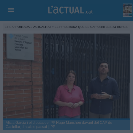
ETS A:
PORTADA
//
ACTUALITAT
//
EL PP DEMANA QUE EL CAP OBRI LES 24 HORES
Alicia Garcia i el diputat del PP Hugo Manchón davant del CAP de
Castellar, dissabte passat || PP