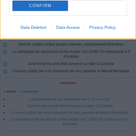
Identificar-me.
Per escriure un comentari has d'identificar-te com a usuari de
CONFIRM
Lactual.cat
Registrar-me
Si encara no ets usuari de Lactual.cat, registra't ara.
Data Deletion
Data Access
Privacy Policy
Més Actualitat
Ajuts per al foment de noves activitats
Atenció: poden arribar pluges intenses, especialment divendres
La campanya de vacunació contra la grip i la COVID-19 començarà el 5
d’octubre
Juliol es tanca amb 880 persones a l’atur a Castellar
Concurs públic per a la concessió de cinc parades al Mercat Municipal
RÀNQUING
+ vistos
+ comentats
La trajectòria de tots els atletes del CAC a un clic
Juliol es tanca amb 880 persones a l’atur a Castellar
Concurs públic per a la concessió de cinc parades al Mercat Municipal
La campanya de vacunació contra la grip i la COVID-19 començarà el 5
d’octubre