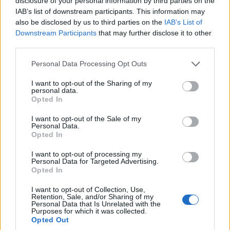
disclosure of your personal information by third parties on the
persones majors o famílies amb menors”. “Els ciutadans paguen impostos de
primera i, com a mínim, han de tenir serveis públics a l'altura dels impostos tan
IAB’s list of downstream participants. This information may
alts que paguen”.
also be disclosed by us to third parties on the
IAB’s List of
Downstream Participants
that may further disclose it to other
Per la seva banda, la presidenta del PP de Castellar Alicia García ha insistit a
third parties.
exigir a la Generalitat “una solució immediata a la situació del CAP del
municipi” perquè “la salut no pot esperar”. “Ho hem portat al Parlament perquè
Personal Data Processing Opt Outs
el Govern de Salvador Illa actuï, però continuem sense resposta. Mereixem
una cobertura sanitària digna i evitar desplaçaments innecessaris que només
I want to opt-out of the Sharing of my
contribueixen a col·lapsar les urgències dels hospitals de referència i generen
personal data.
molts problemes als veïns que ho necessiten”.
Opted In
I want to opt-out of the Sale of my
Afegeix
L'Actual
com a font preferida de
Personal Data.
Google de forma gratuïta
Opted In
Estigues informat amb les últimes notícies d'actualitat.
ACTIVAR ARA
I want to opt-out of processing my
Personal Data for Targeted Advertising.
Opted In
Comparteix
I want to opt-out of Collection, Use,
M'agrada
Retention, Sale, and/or Sharing of my
Personal Data that Is Unrelated with the
Purposes for which it was collected.
Opted Out
Comentaris