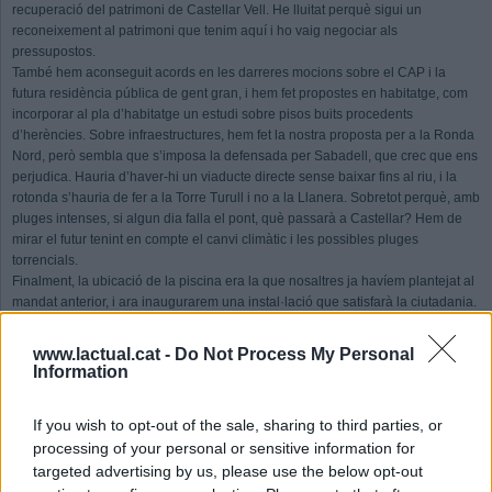
recuperació del patrimoni de Castellar Vell. He lluitat perquè sigui un
reconeixement al patrimoni que tenim aquí i ho vaig negociar als
pressupostos.
També hem aconseguit acords en les darreres mocions sobre el CAP i la
futura residència pública de gent gran, i hem fet propostes en habitatge, com
incorporar al pla d’habitatge un estudi sobre pisos buits procedents
d’herències. Sobre infraestructures, hem fet la nostra proposta per a la Ronda
Nord, però sembla que s’imposa la defensada per Sabadell, que crec que ens
perjudica. Hauria d’haver-hi un viaducte directe sense baixar fins al riu, i la
rotonda s’hauria de fer a la Torre Turull i no a la Llanera. Sobretot perquè, amb
pluges intenses, si algun dia falla el pont, què passarà a Castellar? Hem de
mirar el futur tenint en compte el canvi climàtic i les possibles pluges
torrencials.
Finalment, la ubicació de la piscina era la que nosaltres ja havíem plantejat al
mandat anterior, i ara inaugurarem una instal·lació que satisfarà la ciutadania.
També hem proposat passos de vianants intel·ligents per preparar el poble per
al futur. Quan s’arregla un carrer s’ha de pensar en les infraestructures del
www.lactual.cat -
Do Not Process My Personal
futur, i això no s’està fent. En definitiva, hem influït en una dotzena d’àmbits i
Information
hem fet propostes en la majoria de qüestions que o bé estan en procés o ja
s’han executat.
If you wish to opt-out of the sale, sharing to third parties, or
processing of your personal or sensitive information for
Quan queda un any per a les eleccions, quines han de ser les prioritats per
targeted advertising by us, please use the below opt-out
a Castellar?