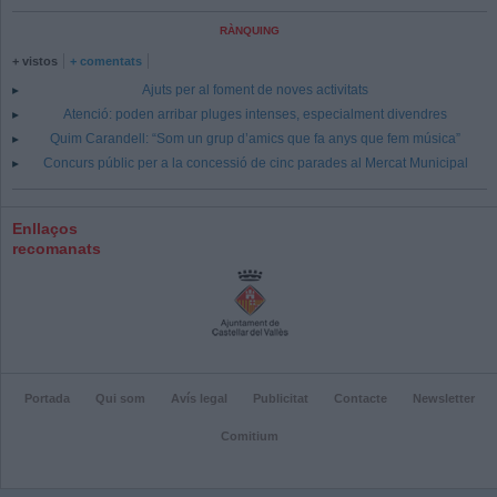
RÀNQUING
+ vistos
+ comentats
Ajuts per al foment de noves activitats
Atenció: poden arribar pluges intenses, especialment divendres
Quim Carandell: “Som un grup d’amics que fa anys que fem música”
Concurs públic per a la concessió de cinc parades al Mercat Municipal
Enllaços
recomanats
Portada
Qui som
Avís legal
Publicitat
Contacte
Newsletter
Comitium