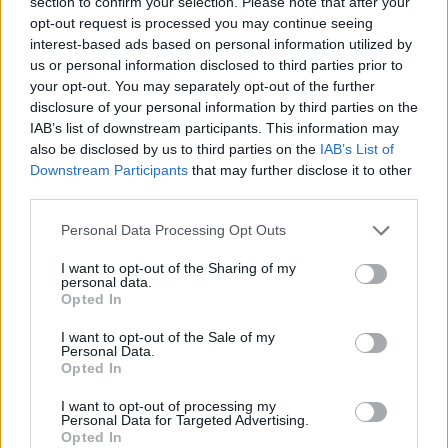
section to confirm your selection. Please note that after your
La primera prioritat és posar Castellar al dia. Tenim mancances importants i
opt-out request is processed you may continue seeing
moltes queixes, especialment a les urbanitzacions, que ens arriben al ple.
interest-based ads based on personal information utilized by
Estan en una situació complicada i, com que paguen impostos, cal reinvertir
us or personal information disclosed to third parties prior to
en les infraestructures que necessiten. Ara s’asfaltaran molts carrers, es veurà
your opt-out. You may separately opt-out of the further
una millora notable, s’arreglaran voreres i es pacificaran alguns espais. Però
disclosure of your personal information by third parties on the
tot això passarà durant l’últim any de mandat i s’hauria d’haver fet abans.
IAB’s list of downstream participants. This information may
Nosaltres volem un Castellar modern, preparat per al futur, que sigui referent a
also be disclosed by us to third parties on the
IAB’s List of
la comarca i a Catalunya, i que la gent vingui a gaudir del poble. Vam proposar
Downstream Participants
that may further disclose it to other
l’oficina de turisme, que s’ha quedat a mig fer. Cal projectar el que tenim
perquè ens visita molta gent per temes d’esports, pessebres, etc., i hem de
third parties.
tenir un comerç fort i una promoció des de l’Ajuntament: amb poca inversió es
poden obtenir bons resultats.
Personal Data Processing Opt Outs
I want to opt-out of the Sharing of my
personal data.
Quin objectiu electoral us marqueu com a grup polític?
Opted In
L’objectiu és augmentar regidors, però dependrà dels partits que es presentin.
Volem fer una proposta guanyadora.
I want to opt-out of the Sale of my
Personal Data.
*Podeu veure i escoltar l'entrevista íntegra al minut
51:49
del vídeo que
Opted In
acompanya la notícia
I want to opt-out of processing my
Personal Data for Targeted Advertising.
Afegeix
L'Actual
com a font preferida de
Opted In
Google de forma gratuïta