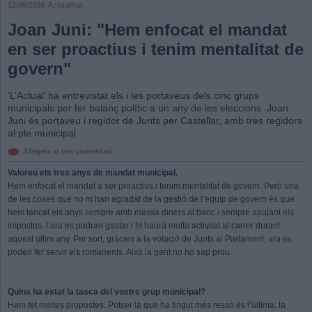
12/06/2026
Actualitat
Joan Juni: "Hem enfocat el mandat
en ser proactius i tenim mentalitat de
govern"
‘L’Actual’ ha entrevistat els i les portaveus dels cinc grups
municipals per fer balanç polític a un any de les eleccions. Joan
Juni és portaveu i regidor de Junts per Castellar, amb tres regidors
al ple municipal
Afegeix el teu comentari
Valoreu els tres anys de mandat municipal.
Hem enfocat el mandat a ser proactius i tenim mentalitat de govern. Però una
de les coses que no m’han agradat de la gestió de l’equip de govern és que
hem tancat els anys sempre amb massa diners al banc i sempre apujant els
impostos. I ara es podran gastar i hi haurà molta activitat al carrer durant
aquest últim any. Per sort, gràcies a la votació de Junts al Parlament, ara es
poden fer servir els romanents. Això la gent no ho sap prou.
Quina ha estat la tasca del vostre grup municipal?
Hem fet moltes propostes. Potser la que ha tingut més ressò és l’última: la