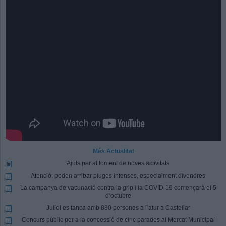
Més Actualitat
Ajuts per al foment de noves activitats
Atenció: poden arribar pluges intenses, especialment divendres
La campanya de vacunació contra la grip i la COVID-19 començarà el 5
d’octubre
Juliol es tanca amb 880 persones a l’atur a Castellar
Concurs públic per a la concessió de cinc parades al Mercat Municipal