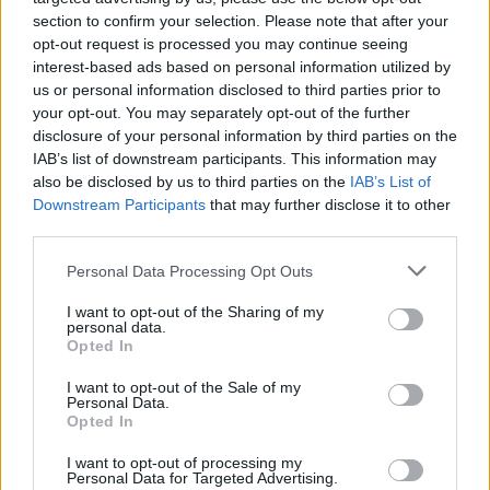
del sistema sanitari.
section to confirm your selection. Please note that after your
Això no vol dir renunciar a millorar el servei, sinó entendre que les solucions
opt-out request is processed you may continue seeing
han de ser realistes i orientades a garantir una atenció de qualitat i resolutiva,
especialment en aquells moments i serveis on hi ha més demanda.
interest-based ads based on personal information utilized by
El repte, per tant, no és tornar enrere, sinó adaptar els serveis a la realitat
us or personal information disclosed to third parties prior to
actual i futura: més població, més envelliment i més demanda sanitària.
your opt-out. You may separately opt-out of the further
Aquesta moció va precisament en aquesta direcció: deixar de banda els
disclosure of your personal information by third parties on the
eslògans i apostar per solucions viables, basades en dades, planificació i
IAB’s list of downstream participants. This information may
sentit comú.
also be disclosed by us to third parties on the
IAB’s List of
El més rellevant, en qualsevol cas, és el missatge que surt del ple: hi ha un
Downstream Participants
that may further disclose it to other
consens ampli que Castellar necessita reforçar la seva atenció primària.
third parties.
Ara el que toca és que aquest acord es tradueixi en fets.
Perquè en salut, el que importa no és qui ho proposa, sinó que es faci. I quan
Personal Data Processing Opt Outs
hi ha consens, encara hi ha menys excuses per no actuar.
I want to opt-out of the Sharing of my
personal data.
Afegeix
L'Actual
com a font preferida de
Opted In
Google de forma gratuïta
Estigues informat amb les últimes notícies d'actualitat.
I want to opt-out of the Sale of my
Personal Data.
ACTIVAR ARA
Opted In
I want to opt-out of processing my
Comparteix
Personal Data for Targeted Advertising.