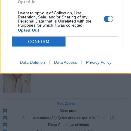
M'agrada
Opted In
I want to opt-out of Collection, Use,
Retention, Sale, and/or Sharing of my
Comentaris
Personal Data that Is Unrelated with the
Purposes for which it was collected.
Identificar-me.
Per escriure un comentari has d'identificar-te com a usuari de
Opted Out
Lactual.cat
Registrar-me
Si encara no ets usuari de Lactual.cat, registra't ara.
CONFIRM
Joan Juni Ramon- Portaveu del grup municipal de Junts per Castellar
Data Deletion
Data Access
Privacy Policy
Més Opinió
Diem prou!
Amunt la sardana(64) Quina dèria en que s’està morint (4)
Plaça Catalunya oblidada