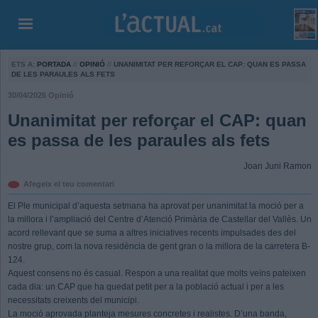
ETS A:
PORTADA
//
OPINIÓ
//
UNANIMITAT PER REFORÇAR EL CAP: QUAN ES PASSA
DE LES PARAULES ALS FETS
30/04/2026
Opinió
Unanimitat per reforçar el CAP: quan
es passa de les paraules als fets
Joan Juni Ramon
Afegeix el teu comentari
El Ple municipal d’aquesta setmana ha aprovat per unanimitat la moció per a
la millora i l’ampliació del Centre d’Atenció Primària de Castellar del Vallès. Un
acord rellevant que se suma a altres iniciatives recents impulsades des del
nostre grup, com la nova residència de gent gran o la millora de la carretera B-
124.
Aquest consens no és casual. Respon a una realitat que molts veïns pateixen
cada dia: un CAP que ha quedat petit per a la població actual i per a les
necessitats creixents del municipi.
La moció aprovada planteja mesures concretes i realistes. D’una banda,