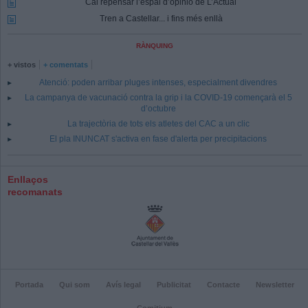
Cal repensar l’espai d’opinió de L’Actual
Tren a Castellar... i fins més enllà
RÀNQUING
+ vistos
+ comentats
Atenció: poden arribar pluges intenses, especialment divendres
La campanya de vacunació contra la grip i la COVID-19 començarà el 5
d’octubre
La trajectòria de tots els atletes del CAC a un clic
El pla INUNCAT s'activa en fase d'alerta per precipitacions
Enllaços
recomanats
Portada
Qui som
Avís legal
Publicitat
Contacte
Newsletter