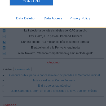
CONFIRM
Identificar-me.
Per escriure un comentari has d'identificar-te com a usuari de
Lactual.cat
Registrar-me
Si encara no ets usuari de Lactual.cat, registra't ara.
Data Deletion
Data Access
Privacy Policy
Més Esports
La trajectòria de tots els atletes del CAC a un clic
Xavi Calm, a un pas del Portland Timbers
Carlos Hidalgo: “La mecànica bàsica sempre agrada”
El pàdel enlaira la Penya Arlequinada
Aleix Navarro: “On toca competir ho faig amb molt de gust”
RÀNQUING
+ vistos
+ comentats
Concurs públic per a la concessió de cinc parades al Mercat Municipal
Música estival al Centre Feliuenc
El dia que es taparà el sol
Quim Carandell: “Som un grup d’amics que fa anys que fem música”
Enllaços