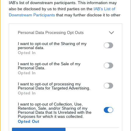
IAB’s list of downstream participants. This information may
creuers d’altura en A2, i té consideració de regata internacional, segons la
Federació Catalana.
also be disclosed by us to third parties on the
IAB’s List of
Downstream Participants
that may further disclose it to other
“El nou projecte és participar a Altea en l’europeu, un nou repte després
third parties.
d’haver-ho fet en el Campionat del Món a Barcelona el 2023. Allò ens va
deixar mala boca, la botavara es va trencar i vam quedar setens”
, explica
Personal Data Processing Opt Outs
Sánchez.
“Ara participem en el Campionat de Catalunya per preparar-nos
bé, hem fet el primer lloc a les 100 milles nàutiques de Vilanova i el tercer a
I want to opt-out of the Sharing of my
Barcelona”
. Sánchez està immers en la recerca de mecenatge i patrocinis per
personal data.
Opted In
competir en l’europeu amb certes garanties. El seu Instagram,
@iaorana_sailing_team
, és la manera més fàcil de contactar-hi.
I want to opt-out of the Sale of my
Personal Data.
Afegeix
L'Actual
com a font preferida de
Opted In
Google de forma gratuïta
Estigues informat amb les últimes notícies d'actualitat.
I want to opt-out of processing my
Personal Data for Targeted Advertising.
ACTIVAR ARA
Opted In
Comparteix
I want to opt-out of Collection, Use,
Retention, Sale, and/or Sharing of my
Personal Data that Is Unrelated with the
M'agrada
Purposes for which it was collected.
Opted Out
Comentaris