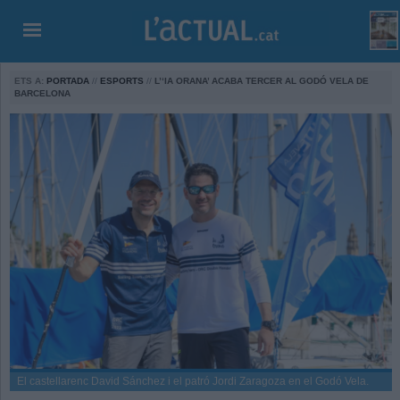
ETS A:
PORTADA
//
ESPORTS
//
L’‘IA ORANA’ ACABA TERCER AL GODÓ VELA DE
BARCELONA
El castellarenc David Sánchez i el patró Jordi Zaragoza en el Godó Vela.