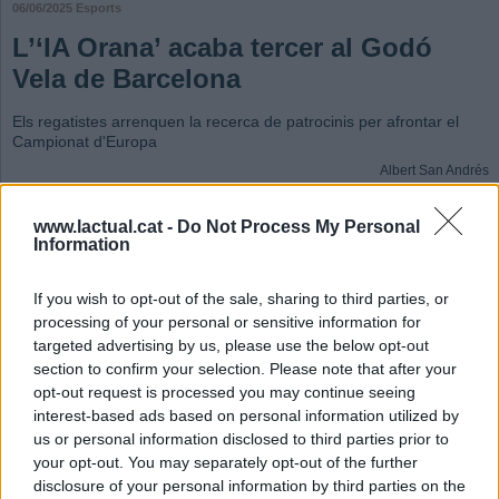
06/06/2025
Esports
L’‘IA Orana’ acaba tercer al Godó
Vela de Barcelona
Els regatistes arrenquen la recerca de patrocinis per afrontar el
Campionat d'Europa
Albert San Andrés
Afegeix el teu comentari
www.lactual.cat -
Do Not Process My Personal
David Sánchez continua el seu periple en competició a bord de l’IA Orana,
Information
vaixell patronejat per Jordi Zaragoza amb el qual van aconseguir una tercera
posició en el 52è Trofeu de Vela Conde de Godó, competició disputada a la
costa barcelonina i organitzada pel Reial Club Nàutic de Barcelona.
If you wish to opt-out of the sale, sharing to third parties, or
processing of your personal or sensitive information for
L’X-Yachts X-362 Sport, patronejat per Zaragoza i copatronejat per Sánchez,
targeted advertising by us, please use the below opt-out
va aconseguir pujar a l’últim esglaó del podi en la cita de la Ciutat Comtal, una
section to confirm your selection. Please note that after your
posició que no va deixar bona boca als regatistes, que volien optar, com a
opt-out request is processed you may continue seeing
mínim, al segon lloc. Toni Pozo de l’RCN Barcelona amb el
Shaka
(model
interest-based ads based on personal information utilized by
Figaro 2) va sumar un total de 3,6 punts, de manera que va superar el
Korrigan
us or personal information disclosed to third parties prior to
4
(X46-SD), del CV Blanes i patronejat per Joan Balaguer, amb 5,3 punts. L
’IA
your opt-out. You may separately opt-out of the further
Orana
, amb 6,9 punts, era tercer, i superava per gairebé la meitat dels punts
disclosure of your personal information by third parties on the
els quarts classificats. El Godó forma part del Campionat de Catalunya per a