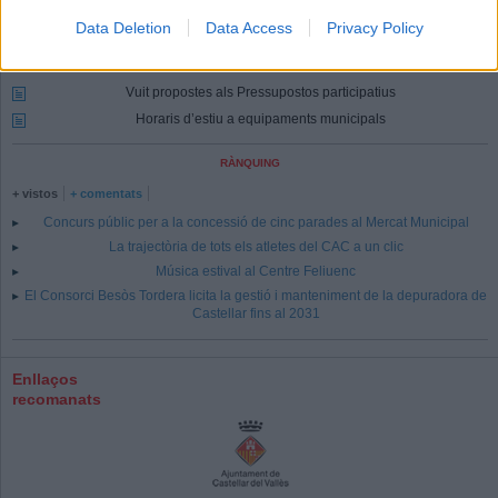
Concurs públic per a la concessió de cinc parades al Mercat Municipal
Data Deletion
Data Access
Privacy Policy
El Consorci Besòs Tordera licita la gestió i manteniment de la depuradora
de Castellar fins al 2031
Vuit propostes als Pressupostos participatius
Horaris d’estiu a equipaments municipals
RÀNQUING
+ vistos
+ comentats
Concurs públic per a la concessió de cinc parades al Mercat Municipal
La trajectòria de tots els atletes del CAC a un clic
Música estival al Centre Feliuenc
El Consorci Besòs Tordera licita la gestió i manteniment de la depuradora de
Castellar fins al 2031
Enllaços
recomanats