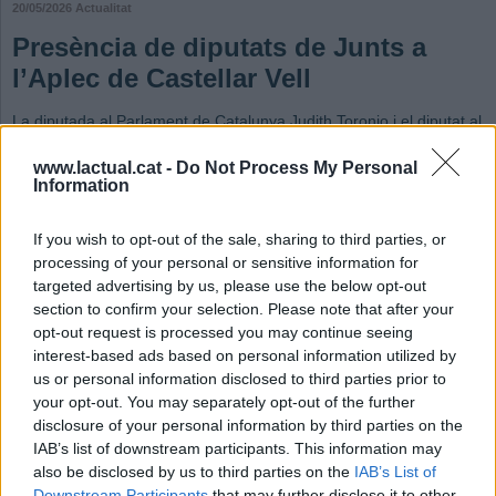
20/05/2026
Actualitat
Presència de diputats de Junts a
l’Aplec de Castellar Vell
La diputada al Parlament de Catalunya Judith Toronjo i el diputat al
Congrés del Diputats Josep Pagès van visitar el jaciment
arqueològic
www.lactual.cat -
Do Not Process My Personal
Information
Redacció
Afegeix el teu comentari
If you wish to opt-out of the sale, sharing to third parties, or
Diumenge passat, coincidint amb la celebració de l’Aplec de Castellar Vell,
processing of your personal or sensitive information for
Junts per Castellar va rebre la visita de la diputada al Parlament de Catalunya
targeted advertising by us, please use the below opt-out
Judith Toronjo i del diputat al Congrés del Diputats Josep Pagès al jaciment
section to confirm your selection. Please note that after your
arqueològic de Castellar Vell.
opt-out request is processed you may continue seeing
interest-based ads based on personal information utilized by
Durant la visita “vam poder compartir amb ells els resultats extraordinaris de la
us or personal information disclosed to third parties prior to
campanya d’excavacions arqueològiques 2025-2026”, destaca el partit en una
nota de premsa. La trobada va servir per explicar sobre el terreny la
your opt-out. You may separately opt-out of the further
importància patrimonial i històrica de les troballes descobertes recentment.
disclosure of your personal information by third parties on the
Des de Junts per Castellar “vam traslladar la necessitat de continuar impulsant
IAB’s list of downstream participants. This information may
institucionalment el projecte arqueològic de Castellar Vell perquè aquest espai
also be disclosed by us to third parties on the
IAB’s List of
pugui consolidar-se com un jaciment de referència al conjunt del país”.
Downstream Participants
that may further disclose it to other