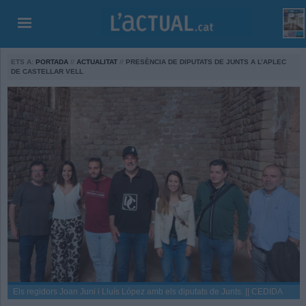
ETS A:
PORTADA
//
ACTUALITAT
//
PRESÈNCIA DE DIPUTATS DE JUNTS A L’APLEC
DE CASTELLAR VELL
Els regidors Joan Juni i Lluís López amb els diputats de Junts. || CEDIDA