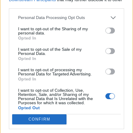
third parties.
Tant Toronjo com Pagès van expressar el seu suport a continuar defensant al
Parlament les iniciatives i recursos necessaris per avançar en la preservació,
Personal Data Processing Opt Outs
investigació i posada en valor del jaciment.
I want to opt-out of the Sharing of my
personal data.
Afegeix
L'Actual
com a font preferida de
Opted In
Google de forma gratuïta
Estigues informat amb les últimes notícies d'actualitat.
I want to opt-out of the Sale of my
ACTIVAR ARA
Personal Data.
Opted In
Comparteix
I want to opt-out of processing my
Personal Data for Targeted Advertising.
M'agrada
Opted In
I want to opt-out of Collection, Use,
Comentaris
Retention, Sale, and/or Sharing of my
Personal Data that Is Unrelated with the
Identificar-me.
Per escriure un comentari has d'identificar-te com a usuari de
Purposes for which it was collected.
Lactual.cat
Opted Out
Registrar-me
Si encara no ets usuari de Lactual.cat, registra't ara.
CONFIRM
Més Actualitat
Juliol es tanca amb 880 persones a l’atur a Castellar