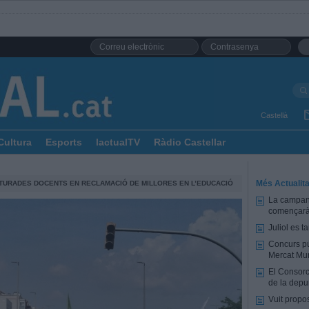
Castellà
Cultura
Esports
lactualTV
Ràdio Castellar
Més Actualita
TURADES DOCENTS EN RECLAMACIÓ DE MILLORES EN L’EDUCACIÓ
La campany
començarà 
Juliol es 
Concurs pú
Mercat Mun
El Consorc
de la depu
Vuit propo