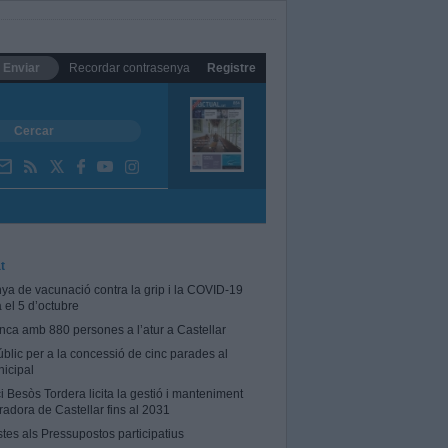
Enviar
Recordar contrasenya
Registre
t
a de vacunació contra la grip i la COVID-19
el 5 d’octubre
tanca amb 880 persones a l’atur a Castellar
blic per a la concessió de cinc parades al
icipal
i Besòs Tordera licita la gestió i manteniment
radora de Castellar fins al 2031
stes als Pressupostos participatius