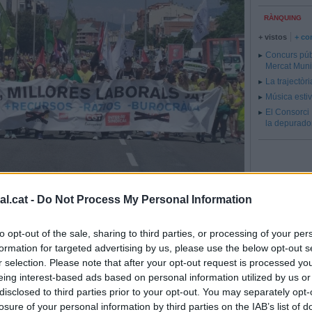
RÀNQUING
+ vistos
+ co
Concurs públ
Mercat Muni
La trajectòri
Música estiv
El Consorci 
la depurador
, s'han manifestat a Sabadell.
l.cat -
Do Not Process My Personal Information
 docents en reclamació de
to opt-out of the sale, sharing to third parties, or processing of your per
formation for targeted advertising by us, please use the below opt-out s
r selection. Please note that after your opt-out request is processed y
l Vallès es deixa notar als centres castellarencs i
eing interest-based ads based on personal information utilized by us or
disclosed to third parties prior to your opt-out. You may separately opt-
losure of your personal information by third parties on the IAB’s list of