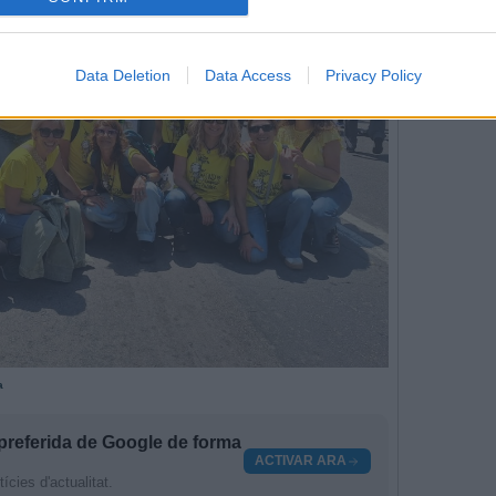
Data Deletion
Data Access
Privacy Policy
a
preferida de Google de forma
ACTIVAR ARA
cies d'actualitat.