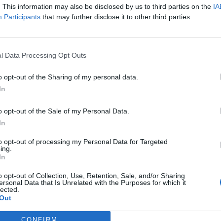
. This information may also be disclosed by us to third parties on the
IA
 a paralitzar les classes als instituts i escoles del Vallès
Participants
that may further disclose it to other third parties.
ersones, segons els sindicats convocants, han tallat la Gran Via
ital vallesana per a reclamar una reunió amb el president
l Data Processing Opt Outs
s docents castellarencs, s’han unit estudiants i famílies per tal
ment d’educació.
o opt-out of the Sharing of my personal data.
 terços del professorat d’infantil i primària han secundat la
In
educació infantil. Al Mestre Pla, només un professor ha secundat
uts, l’INS Castellar ha estat del 15% del professorat i al Puig de
o opt-out of the Sale of my Personal Data.
In
ssol (0-3) i el pròxim dimecres 27 tornarà a ser unitària pel
to opt-out of processing my Personal Data for Targeted
ing.
In
o opt-out of Collection, Use, Retention, Sale, and/or Sharing
ersonal Data that Is Unrelated with the Purposes for which it
lected.
Out
CONFIRM