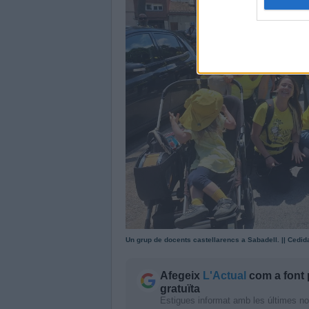
Un grup de docents castellarencs a Sabadell. || Cedid
Afegeix
L'Actual
com a font 
gratuïta
Estigues informat amb les últimes notí