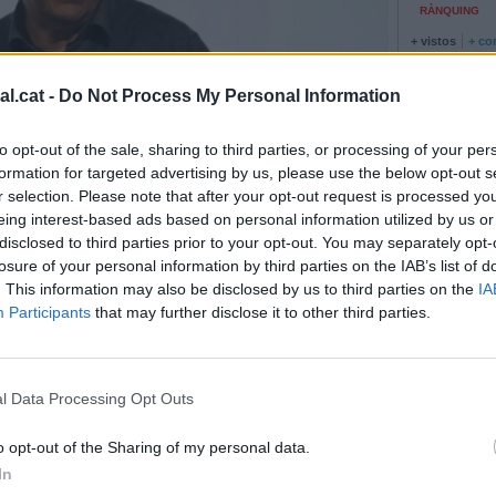
RÀNQUING
+ vistos
+ co
Concurs públ
Mercat Muni
l.cat -
Do Not Process My Personal Information
La trajectòri
Música estiv
to opt-out of the sale, sharing to third parties, or processing of your per
El Consorci 
formation for targeted advertising by us, please use the below opt-out s
la depurador
r selection. Please note that after your opt-out request is processed y
eing interest-based ads based on personal information utilized by us or
disclosed to third parties prior to your opt-out. You may separately opt-
losure of your personal information by third parties on the IAB’s list of
. This information may also be disclosed by us to third parties on the
IA
e farem - R.G.
Participants
that may further disclose it to other third parties.
à infrafinançat"
l Data Processing Opt Outs
r al cicle de xerrades d'ERC La República que Farem
R,G.
o opt-out of the Sharing of my personal data.
In