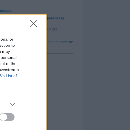
mentats
ic per a la concessió de cinc parades al
cipal
a de tots els atletes del CAC a un clic
al al Centre Feliuenc
sonal or
Besòs Tordera licita la gestió i manteniment de
ection to
a de Castellar fins al 2031
ou may
 personal
out of the
 downstream
B’s List of