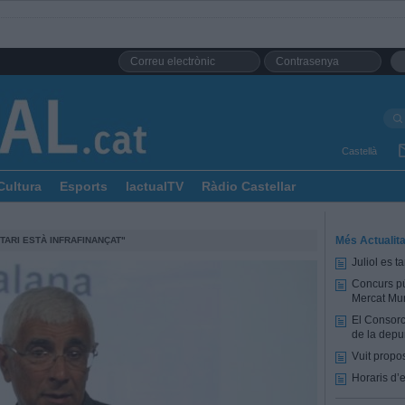
Castellà
Cultura
Esports
lactualTV
Ràdio Castellar
Més Actualita
TARI ESTÀ INFRAFINANÇAT"
Juliol es 
Concurs pú
Mercat Mun
El Consorc
de la depu
Vuit propo
Horaris d’