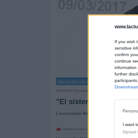
www.lactua
If you wish 
sensitive in
confirm you
continue se
information 
further disc
participants
Manuel Balcells al cicle d'ERC La República qu
Downstream 
10/03/2017
Actualitat
"El sistema sanitari est
Persona
L'exconseller Manel Balcells va participa
I want t
Afegeix el teu comentari
Opted 