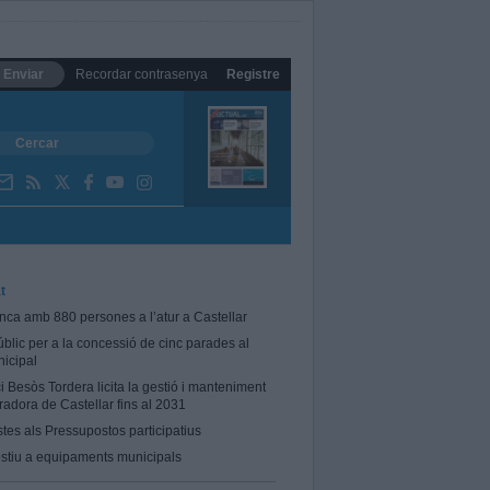
Enviar
Recordar contrasenya
Registre
t
tanca amb 880 persones a l’atur a Castellar
blic per a la concessió de cinc parades al
icipal
i Besòs Tordera licita la gestió i manteniment
radora de Castellar fins al 2031
stes als Pressupostos participatius
estiu a equipaments municipals