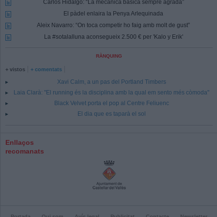
Carlos Hidalgo: “La mecànica bàsica sempre agrada”
El pàdel enlaira la Penya Arlequinada
Aleix Navarro: “On toca competir ho faig amb molt de gust”
La #sotalalluna aconsegueix 2.500 € per 'Kalo y Erik'
RÀNQUING
+ vistos
+ comentats
Xavi Calm, a un pas del Portland Timbers
Laia Clarà: "El running és la disciplina amb la qual em sento més còmoda"
Black Velvet porta el pop al Centre Feliuenc
El dia que es taparà el sol
Enllaços
recomanats
Portada
Qui som
Avís legal
Publicitat
Contacte
Newsletter