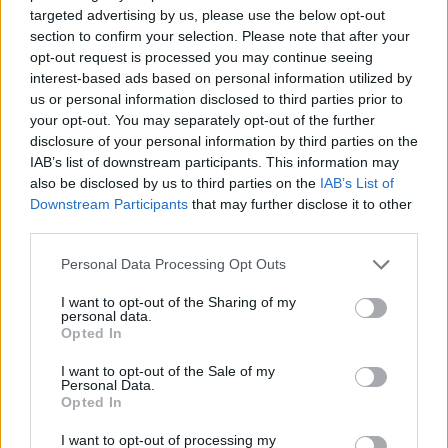
amb un temps de 01:22,29.
targeted advertising by us, please use the below opt-out
section to confirm your selection. Please note that after your
En la categoria llarga de 21k van ser tres els castellarencs que van participar.
opt-out request is processed you may continue seeing
D’una banda, l’atleta del Pik2Castellar, Iván Castellanos (01:53,39), va ser sisè
interest-based ads based on personal information utilized by
de la general, aconseguint també la victòria en Màster40. Castellanos ha
us or personal information disclosed to third parties prior to
hagut de canviar els seus entrenaments a causa de la grip porcina i s’ha vist
obligat a aparcar les llargues distàncies i les ultratrail per tornar a participar en
your opt-out. You may separately opt-out of the further
distàncies curtes, com aquests 21k de Llavaneres, on va completar un total de
disclosure of your personal information by third parties on the
1.100 de desnivell. En la mateixa distància, els atletes del CAC, Ferran
IAB’s list of downstream participants. This information may
González (02:42,20) i Raül Martínez (02:44,06) va aconseguir la 174a posició i
also be disclosed by us to third parties on the
IAB’s List of
la 178a plaça, respectivament.
Downstream Participants
that may further disclose it to other
third parties.
Nous èxits del CAC a pista coberta
La Copa FCA de promoció sub8-10 va deixar diferents èxits pels atletes del CA
Personal Data Processing Opt Outs
Castellar.
I want to opt-out of the Sharing of my
D’una banda, Nico Rodríguez continua amb la seva evolució imparable,
personal data.
imposant-se en el salt d’alçada i aconseguint el 2n lloc en els 60 metres
Opted In
sub10, la mateixa posició que va aconseguir Aleix Martínez en sub8 amb millor
marca personal i quedant-se a les portes del podi del salt de llargada, on
I want to opt-out of the Sale of my
també va aconseguir MMP. Aquests resultats van permetre l’11a posició al
Personal Data.
Opted In
Campionat de Clubs sub8 i la 12a en el sub10.
I want to opt-out of processing my
Al control de promoció sub12-14, Alejandro del Rio va ser segon en perxa amb