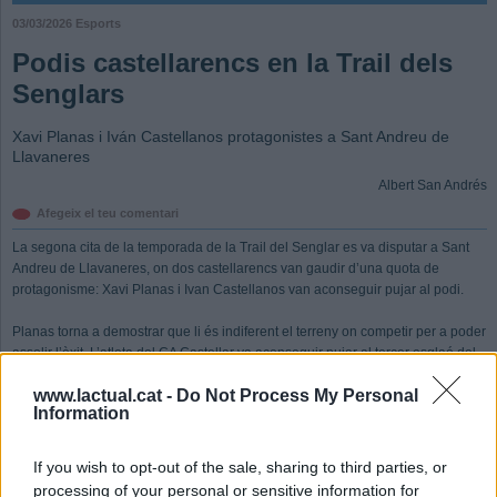
03/03/2026
Esports
Podis castellarencs en la Trail dels
Senglars
Xavi Planas i Iván Castellanos protagonistes a Sant Andreu de
Llavaneres
Albert San Andrés
Afegeix el teu comentari
La segona cita de la temporada de la Trail del Senglar es va disputar a Sant
Andreu de Llavaneres, on dos castellarencs van gaudir d’una quota de
protagonisme: Xavi Planas i Ivan Castellanos van aconseguir pujar al podi.
Planas torna a demostrar que li és indiferent el terreny on competir per a poder
assolir l’èxit. L’atleta del CA Castellar va aconseguir pujar al tercer esglaó del
podi absolut en la cursa de 10k (+600 desnivell), amb un temps total de
www.lactual.cat -
Do Not Process My Personal
00:44,49, assolint també la segona plaça en categoria Màster 40. La seva
Information
companya d’equip, Sònia Mañas (01:09,45) també va aconseguir completar la
cursa en 99a posició i 16a en categoria femenina i 7a en sènior femení.
If you wish to opt-out of the sale, sharing to third parties, or
En els 15k (+700 desnivell), Carlos Parejo (Pik2Castellar) va ser 26è absolut
processing of your personal or sensitive information for