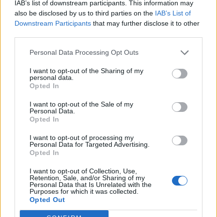
En els controls de pista coberta de Sabadell, diversos atletes del Club Atlètic
IAB’s list of downstream participants. This information may
Castellar van destacar. Xavi Planas arrenca l’any com el va tancar: amb
also be disclosed by us to third parties on the
IAB’s List of
victòria. Això és perquè l’atleta va registrar un 8:39,10 en els 3.000 metres,
Downstream Participants
that may further disclose it to other
superant les marques d’un total de 46 rivals.
third parties.
En la mateixa cita, Laia Ribera torna a deixar clar el seu potencial, imposant-
Personal Data Processing Opt Outs
se en llançament de pes (4 kg), amb una marca d’11,27 m, mentre que Mireia
Gómez va aconseguir un millor llançament de 9,07 (3 kg) per guanyar. Laia
I want to opt-out of the Sharing of my
Romero es va quedar a les portes del podi en els 400 m, on va registrar un
personal data.
temps d’1:06,89. Laia Jam va ser cinquena en els 60 m tanques (12,21). || a.
Opted In
san andrés
I want to opt-out of the Sale of my
Personal Data.
Afegeix
L'Actual
com a font preferida de
Opted In
Google de forma gratuïta
Estigues informat amb les últimes notícies d'actualitat.
I want to opt-out of processing my
ACTIVAR ARA
Personal Data for Targeted Advertising.
Opted In
Comparteix
I want to opt-out of Collection, Use,
Retention, Sale, and/or Sharing of my
M'agrada
Personal Data that Is Unrelated with the
Purposes for which it was collected.
Opted Out
Comentaris