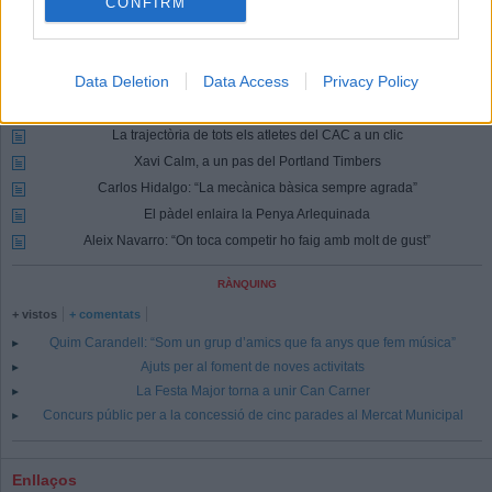
CONFIRM
Identificar-me.
Per escriure un comentari has d'identificar-te com a usuari de
Lactual.cat
Registrar-me
Si encara no ets usuari de Lactual.cat, registra't ara.
Data Deletion
Data Access
Privacy Policy
Més Esports
La trajectòria de tots els atletes del CAC a un clic
Xavi Calm, a un pas del Portland Timbers
Carlos Hidalgo: “La mecànica bàsica sempre agrada”
El pàdel enlaira la Penya Arlequinada
Aleix Navarro: “On toca competir ho faig amb molt de gust”
RÀNQUING
+ vistos
+ comentats
Quim Carandell: “Som un grup d’amics que fa anys que fem música”
Ajuts per al foment de noves activitats
La Festa Major torna a unir Can Carner
Concurs públic per a la concessió de cinc parades al Mercat Municipal
Enllaços