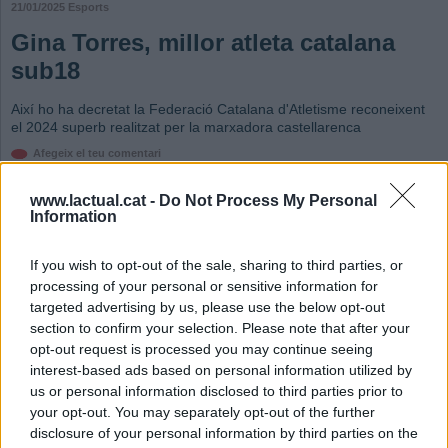
21/01/2025
Esports
Gina Torres, millor atleta catalana
sub18
Així ho ha decretat la Federació Catalana d'Atletisme reconeixent
el 2024 superb realitzat per la marxadora castellarenca
Afegeix el teu comentari
L’atletisme castellarenc pot dir ben alt que viu un dels seus millors moments
www.lactual.cat -
Do Not Process My Personal
dels últims anys. Gina Torres va ser nomenada com a la millor atleta catalana
Information
sub18, mentre que Daniela Gaitán va imposar-se als 5k de marxa de
Viladecans i en pista coberta, Xavi Planas va ser el millor en el 3.000, amb
Laia Ribera i Mireia Gómez imposant-se en llançament de pes.
If you wish to opt-out of the sale, sharing to third parties, or
processing of your personal or sensitive information for
L’atleta Gina Torres, que es va estrenar amb el seu nou club, L’Hospitalet
targeted advertising by us, please use the below opt-out
Atletisme, també ho va fer en la categoria sub20 en el Gran Premi de Marxa de
section to confirm your selection. Please note that after your
Viladecans, pujant al segon esglaó del podi dels 10k (50:45), justament un dia
opt-out request is processed you may continue seeing
després de ser nomenada com a millor atleta sub18 femenina de Catalunya
interest-based ads based on personal information utilized by
per la Federació Catalana d’Atletisme. En el mateix meeting, Daniela Gaitán -
us or personal information disclosed to third parties prior to
que també va estrenar club després d’entrar a formar part del CA Igualada- va
your opt-out. You may separately opt-out of the further
aconseguir la victòria en els 5k sub16 (26:01).
disclosure of your personal information by third parties on the