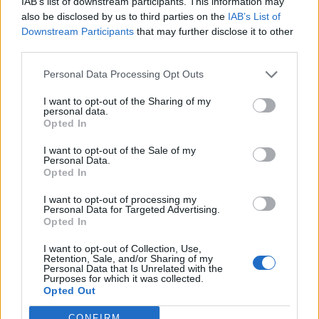
IAB’s list of downstream participants. This information may
La jornada va continuar a la Sala Valls Areny d’El Mirador, on els assistents
also be disclosed by us to third parties on the
IAB’s List of
van participar en un taller conduït per una musicoterapeuta. Aquest espai
Downstream Participants
that may further disclose it to other
pràctic va permetre treballar l’expressió musical d’una manera vivencial,
third parties.
participant i creant un espai més pròxim.
Personal Data Processing Opt Outs
El programa Apropa Cultura, impulsat pel Consorci de l’Auditori i l’Orquestra
de Barcelona amb el suport de la Generalitat de Catalunya i la Diputació de
I want to opt-out of the Sharing of my
Barcelona, garanteix l’accés a la programació cultural habitual amb entrades a
personal data.
preus reduïts i activitats adaptades.
Opted In
I want to opt-out of the Sale of my
Afegeix
L'Actual
com a font preferida de
Personal Data.
Google de forma gratuïta
Opted In
Estigues informat amb les últimes notícies d'actualitat.
ACTIVAR ARA
I want to opt-out of processing my
Personal Data for Targeted Advertising.
Opted In
Comparteix
I want to opt-out of Collection, Use,
M'agrada
Retention, Sale, and/or Sharing of my
Personal Data that Is Unrelated with the
Purposes for which it was collected.
Opted Out
Comentaris
Identificar-me.
Per escriure un comentari has d'identificar-te com a usuari de
CONFIRM