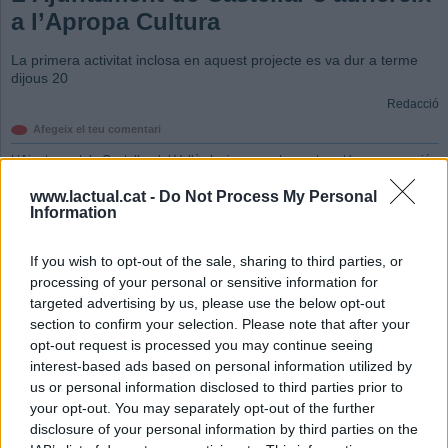
a l’Apropa Cultura
La primera activitat inclosa en aquest projecte es va dur a terme
dijous 20
Redacció
Afegeix el teu comentari
L’Ajuntament de Castellar del Vallès ha incorporat recentment la programació
de l’Auditori Municipal al projecte Apropa Cultura, una iniciativa que té com a
www.lactual.cat -
Do Not Process My Personal
objectiu facilitar l’accés a la cultura a entitats i centres socials. D’aquesta
Information
manera, el municipi obra les portes a col·lectius que sovint troben dificultats
per gaudir de l’oferta cultural habitual.
If you wish to opt-out of the sale, sharing to third parties, or
La primera activitat inclosa en aquest projecte es va dur a terme dijous 20,
processing of your personal or sensitive information for
amb la proposta ‘Un matí d’orquestra amb Kamerata Castellar’. L’activitat va
targeted advertising by us, please use the below opt-out
consistir en un assaig obert de l’orquestra de cambra local, al qual hi van
section to confirm your selection. Please note that after your
assistir els usuaris de l’Obra Social Benèfica.
opt-out request is processed you may continue seeing
interest-based ads based on personal information utilized by
Durant la sessió, els participants no només van poder observar de prop el
us or personal information disclosed to third parties prior to
funcionament d’un assaig professional, sinó que també van tenir ocasió de
your opt-out. You may separately opt-out of the further
dialogar amb els músics de la formació, que els van oferir explicacions sobre
diversos aspectes de la música clàssica.
disclosure of your personal information by third parties on the