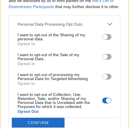
also be disclosed by us to third parties on the
IAB’s List of
Downstream Participants
that may further disclose it to other
En aquest sentit, representants del sector porcí van confirmar ahir després de
third parties.
la reunió que van mantenir amb el govern per fer seguiment del brot que la
setmana que ve es començaran a sacrificar uns 30.000 porcs de les 39
Personal Data Processing Opt Outs
granges
situades prop del focus de la pesta porcina africana i que estan dins
el perímetre de vigilància de 20 quilòmetres.
I want to opt-out of the Sharing of my
personal data.
Opted In
Afegeix
L'Actual
com a font preferida de
Google de forma gratuïta
I want to opt-out of the Sale of my
Estigues informat amb les últimes notícies d'actualitat.
Personal Data.
ACTIVAR ARA
Opted In
I want to opt-out of processing my
Comparteix
Personal Data for Targeted Advertising.
Opted In
M'agrada
I want to opt-out of Collection, Use,
Retention, Sale, and/or Sharing of my
Comentaris
Personal Data that Is Unrelated with the
Purposes for which it was collected.
Identificar-me.
Per escriure un comentari has d'identificar-te com a usuari de
Opted Out
Lactual.cat
Registrar-me
Si encara no ets usuari de Lactual.cat, registra't ara.
CONFIRM