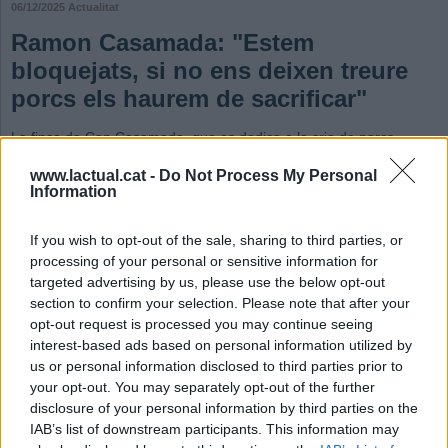
06/12/2025
Actualitat
Ramon Casamada: "Estem
bloquejats, si no ens deixen treure
porcs els haurem de sacrificar"
La finca de Can Casamada, que es dedica a la cria de porcs,
afectada per la pesta porcina africana
www.lactual.cat -
Do Not Process My Personal
Jordi Rius
Information
Afegeix el teu comentari
La finca de Can Casamada es dedica al cria de porcs i actualment té 300
If you wish to opt-out of the sale, sharing to third parties, or
truges més porcs d'engreix. "Tenim unes truges que estan prenyades, cada
processing of your personal or sensitive information for
quatre mesos pareixen, estan en lactació i quan surten, les tornem a cobrir",
targeted advertising by us, please use the below opt-out
explica Ramon Casamada. D'aquesta forma, la gestació ja està programada
section to confirm your selection. Please note that after your
fins als primers dies de març. Fins aquesta data, "cada tres setmanes les
opt-out request is processed you may continue seeing
truges pareixen uns 500 porcs, que marxen després de la paridera, han d'anar
interest-based ads based on personal information utilized by
a un engreix per després començar el cicle", apunta Casamada. Amb la
us or personal information disclosed to third parties prior to
irrupció de la pesta porcina africana, "estem bloquejats, el dia 15 els porcs han
your opt-out. You may separately opt-out of the further
de desmamar i ara no tenim lloc on deixar els que tenim a la paridera".
disclosure of your personal information by third parties on the
Casamada adverteix que "si dijous que ve no ens donen permís per treure
porcs, els haurem de sacrificar". Casamada calcula que a tota l'àrea afectada
IAB’s list of downstream participants. This information may
hi ha unes 6.000 truges que pariran en breu.