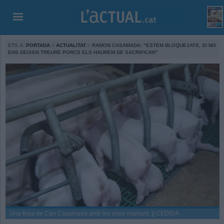
ETS A:
PORTADA
//
ACTUALITAT
//
RAMON CASAMADA: "ESTEM BLOQUEJATS, SI NO
ENS DEIXEN TREURE PORCS ELS HAUREM DE SACRIFICAR"
Una truja de Can Casamada amb les cries mamant. || CEDIDA