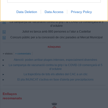
Més Actualitat
Ajuts per al foment de noves activitats
Data Deletion
Data Access
Privacy Policy
Atenció: poden arribar pluges intenses, especialment divendres
La campanya de vacunació contra la grip i la COVID-19 començarà el 5
d’octubre
Juliol es tanca amb 880 persones a l’atur a Castellar
Concurs públic per a la concessió de cinc parades al Mercat Municipal
RÀNQUING
+ vistos
+ comentats
Atenció: poden arribar pluges intenses, especialment divendres
La campanya de vacunació contra la grip i la COVID-19 començarà el 5
d’octubre
La trajectòria de tots els atletes del CAC a un clic
El pla INUNCAT s'activa en fase d'alerta per precipitacions
Enllaços
recomanats