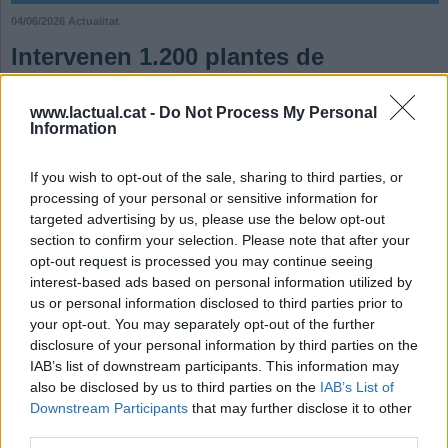
04/06/2026
Actualitat
Intervenen 1.200 plantes de
marihuana a la urbanització de Ca
n'Avellaneda
www.lactual.cat -
Do Not Process My Personal
Information
L’operatiu conjunt de Policia Local i Mossos ha implicat la detenció
de tres homes de nacionalitat sèrbia i també s’han comissat 36
If you wish to opt-out of the sale, sharing to third parties, or
paquets de cabdells a punt de ser distribuïts i una important
processing of your personal or sensitive information for
quantitat de diners en efectiu
targeted advertising by us, please use the below opt-out
Afegeix el teu comentari
section to confirm your selection. Please note that after your
opt-out request is processed you may continue seeing
Aquest dijous al matí s’ha fet una intervenció conjunta de Policia Local de
interest-based ads based on personal information utilized by
Castellar del Vallès i la Unitat d’Investigació de l’ABP Mossos Sabadell a la
urbanització de Can Font-Can Avellaneda on s’han localitzat més d’un miler
us or personal information disclosed to third parties prior to
de plantes de marihuana. L’operatiu ha implicat la detenció de tres homes de
your opt-out. You may separately opt-out of the further
nacionalitat sèrbia i també s’han comissat 36 paquets de cabdells d’aquesta
disclosure of your personal information by third parties on the
droga a punt de ser distribuïts i una important quantitat de diners en efectiu.
IAB’s list of downstream participants. This information may
La intervenció policial s’ha dut a terme amb motiu de la detecció de
also be disclosed by us to third parties on the
IAB’s List of
defraudació elèctrica en un domicili del carrer Santa Margarida de
Downstream Participants
that may further disclose it to other
l’esmentada urbanització, fet que va alertar de la possible existència d’una
third parties.
plantació indoor de marihuana.