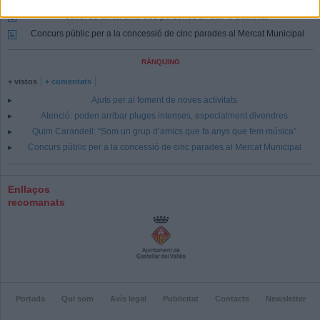
Juliol es tanca amb 880 persones a l’atur a Castellar
Concurs públic per a la concessió de cinc parades al Mercat Municipal
RÀNQUING
+ vistos
+ comentats
Ajuts per al foment de noves activitats
Atenció: poden arribar pluges intenses, especialment divendres
Quim Carandell: “Som un grup d’amics que fa anys que fem música”
Concurs públic per a la concessió de cinc parades al Mercat Municipal
Enllaços
recomanats
Portada
Qui som
Avís legal
Publicitat
Contacte
Newsletter