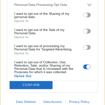
Personal Data Processing Opt Outs
Afegeix
L'Actual
com a font preferida de
I want to opt-out of the Sharing of my
Google de forma gratuïta
personal data.
Estigues informat amb les últimes notícies d'actualitat.
Opted In
ACTIVAR ARA
I want to opt-out of the Sale of my
Personal Data.
Opted In
Comparteix
M'agrada
I want to opt-out of processing my
Personal Data for Targeted Advertising.
Opted In
Comentaris
I want to opt-out of Collection, Use,
Identificar-me.
Per escriure un comentari has d'identificar-te com a usuari de
Retention, Sale, and/or Sharing of my
Lactual.cat
Personal Data that Is Unrelated with the
Purposes for which it was collected.
Registrar-me
Si encara no ets usuari de Lactual.cat, registra't ara.
Opted Out
Més Actualitat
CONFIRM
Ajuts per al foment de noves activitats
Atenció: poden arribar pluges intenses, especialment divendres
La campanya de vacunació contra la grip i la COVID-19 començarà el 5
Data Deletion
Data Access
Privacy Policy
d’octubre