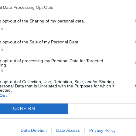
amília propietària.
l Data Processing Opt Outs
ificació, l’Ajuntament valora molt positivament aquesta iniciativa
ció d’una marca Castellar en productes amb DO com el futur oli de
o opt-out of the Sharing of my personal data.
la vila com ja passa, per exemple, amb la mongeta del ganxet”
.
In
o opt-out of the Sale of my Personal Data.
In
to opt-out of processing my Personal Data for Targeted
ing.
In
o opt-out of Collection, Use, Retention, Sale, and/or Sharing
ersonal Data that Is Unrelated with the Purposes for which it
lected.
Out
CONFIRM
Data Deletion
Data Access
Privacy Policy