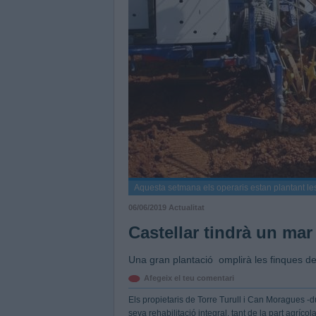
Aquesta setmana els operaris estan plantant l
06/06/2019
Actualitat
Castellar tindrà un mar
Una gran plantació omplirà les finques de
Afegeix el teu comentari
Els propietaris de Torre Turull i Can Moragues -d
seva rehabilitació integral, tant de la part agríco