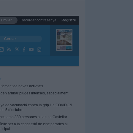
Enviar
Recordar contrasenya
Registre
t
l foment de noves activitats
oden arribar pluges intenses, especialment
a de vacunació contra la grip i la COVID-19
el 5 d’octubre
tanca amb 880 persones a l’atur a Castellar
blic per a la concessió de cinc parades al
icipal