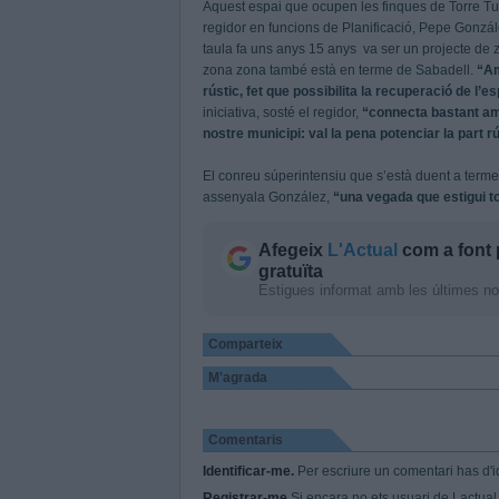
Aquest espai que ocupen les finques de Torre Turu
regidor en funcions de Planificació, Pepe Gonzá
taula fa uns anys 15 anys va ser un projecte de 
zona zona també està en terme de Sabadell.
“Am
rústic, fet que possibilita la recuperació de l’e
iniciativa, sosté el regidor,
“connecta bastant amb
nostre municipi: val la pena potenciar la part r
El conreu súperintensiu que s’està duent a terme
assenyala González,
“una vegada que estigui t
Afegeix
L'Actual
com a font 
gratuïta
Estigues informat amb les últimes notí
Comparteix
M'agrada
Comentaris
Identificar-me.
Per escriure un comentari has d'id
Registrar-me
Si encara no ets usuari de Lactual.c