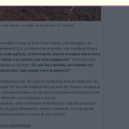
re amb l’alcalde i el regidor de Planificació / Q. PASQUAL
 envolten la casa, la Torre Turull i Masia Can Moragues, on
carretera B-124. La intenció de la família, com manifesta Rosés,
al pla agrícola. Si funciona bé, anirem arreglant tota la finca,
í i donar-li el caràcter que tenia antigament”
. Rosés té molts
estiuejava a la torre.
“És una finca privada, però també ens
uin escoles i que puguin veure la plantació”
.
esidencial rural. Tot i que la construcció data del segle XIX, les
egle XX. Va estar habitada fins als anys 60. Segons s’explica al
ta amb dues torratxes, la més gran a la façana nord d’accés (amb
r dimensió a la cantonada a sud-est.
 i sumptuós, amb combinació de tècniques i materials propis del
foc de grans dimensions, sostres enteixinats, arcs ogivals de
estances principals. La casa té uns 1.400m2.
 conreu súperintensiu