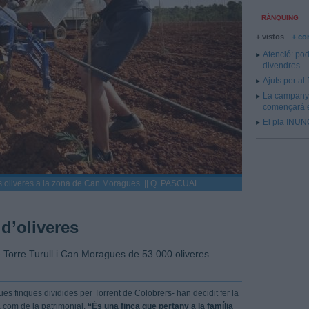
RÀNQUING
+ vistos
+ co
Atenció: pod
divendres
Ajuts per al
La campanya
començarà e
El pla INUNC
es oliveres a la zona de Can Moragues. || Q. PASCUAL
 d’oliveres
 Torre Turull i Can Moragues de 53.000 oliveres
ues finques dividides per Torrent de Colobrers- han decidit fer la
la com de la patrimonial.
“És una finca que pertany a la família