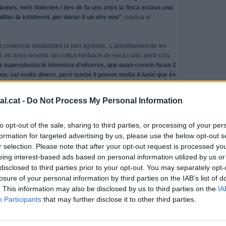
ones, més dolentes i des de fa uns anys la finca estava una
itar-la totalment, per donar-li un aire nou”
, explica el
it començar rehabilitant la part agrícola. L’aprofitament de les
, en anys recents, de cultius herbacis de secà i ordi, però s’ha
 superplantació intensiva d’oliveres, que quan creixin faran 2
a, val molts diners, però també li posem molta il·lusió que és
t a terme la plantació. Concretament són 53.000 oliveres,
at a 34 camps de futbol- amb un sistema de reg de gota a gota.
l.cat -
Do Not Process My Personal Information
di previ, perquè una altra opció era apostar per fruita seca,
e l’aigua de la terra i fins i tot, del voltant, de la societat
 també la part social i tot el que envolta a la finca”
.
to opt-out of the sale, sharing to third parties, or processing of your per
formation for targeted advertising by us, please use the below opt-out s
ina, de mida petita, perquè és la que dona oli de millor qualitat. I
r selection. Please note that after your opt-out request is processed y
r oli.
“Si tot funciona bé, que poden passar mil coses, la idea
eing interest-based ads based on personal information utilized by us or
ves. En un primer moment, vendre-les. I després, si tot
disclosed to third parties prior to your opt-out. You may separately opt-
ciplines, com el màrqueting, la comercialització... Però ens
losure of your personal information by third parties on the IAB’s list of
gen que donés nom al poble”
.
. This information may also be disclosed by us to third parties on the
IA
Participants
that may further disclose it to other third parties.
 puntera. Un vehicle amb GPS va posant cada olivera
uedin totes arrenglerades paral·lelalment. Aquests dies, la
ca de Can Moragues, on antigament estava ubicat el camp