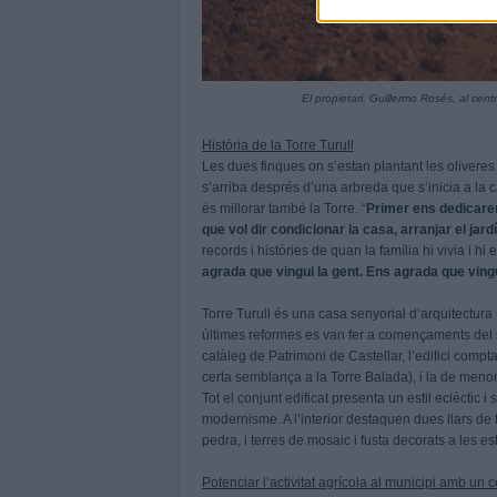
El propietari, Guillermo Rosés, al cent
Història de la Torre Turull
Les dues finques on s’estan plantant les oliveres
s’arriba després d’una arbreda que s’inicia a la 
és millorar també la Torre. “
Primer ens dedicarem 
que vol dir condicionar la casa, arranjar el jard
records i històries de quan la família hi vivia i hi 
agrada que vingui la gent. Ens agrada que ving
Torre Turull és una casa senyorial d’arquitectura r
últimes reformes es van fer a començaments del s
catàleg de Patrimoni de Castellar, l’edifici comp
certa semblança a la Torre Balada), i la de meno
Tot el conjunt edificat presenta un estil eclèctic
modernisme. A l’interior destaquen dues llars de 
pedra, i terres de mosaic i fusta decorats a les 
Potenciar l’activitat agrícola al municipi amb un