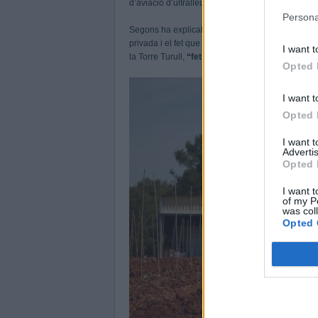
d’aviació d’ultralleugers, també impulsat per la f
Persona
Segons ha explicat el regidor en funcions de Plan
privada i el fet que es pugui fer realitat la crea
I want t
la Torre Turull,
“fet que permet la promoció de 
Opted 
I want t
Opted 
I want 
Advertis
Opted 
I want t
of my P
was col
Opted 