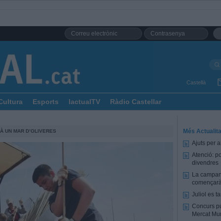
Castellà
Cultura
Esports
lactualTV
Ràdio Castellar
Més Actualita
À UN MAR D’OLIVERES
Ajuts per a
Atenció: p
divendres
La campany
començarà 
Juliol es 
Concurs pú
Mercat Mun