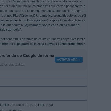
ll i Can Moragues té una llarga història. A tall d’anècdota, el
lez, recorda que una de les propostes que es van posar sobre la
zoo, en un espai per fer un equipament supramunicipal ja que la
b el nou Pla d’Ordenació Urbanística la qualificació és de sòl
spai per poder fer cultius agrícoles”
, explica González. Aquesta
 la que tenim a l’Ajuntament sobre cap a on ha d’anar el
ústica agrícola”
.
 pot donar fruits en forma de collita en uns tres anys.Com també
ot crescut el paisatge de la zona canviarà considerablement”
.
preferida de Google de forma
ACTIVAR ARA
cies d'actualitat.
entificar-te com a usuari de Lactual.cat
at, registra't ara.