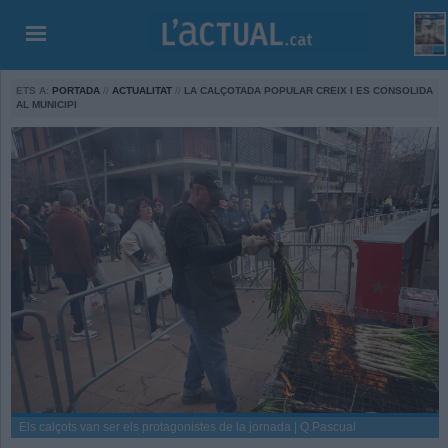
ETS A:
PORTADA
//
ACTUALITAT
//
LA CALÇOTADA POPULAR CREIX I ES CONSOLIDA
AL MUNICIPI
Els calçots van ser els protagonistes de la jornada | Q.Pascual