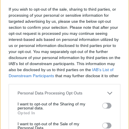
més propostes a part del menjar i això va fer que tot s'endarrerís i hi hagués
moltes cues”. La mateixa Cánovas assegurava, però que “aquest any s’ha
If you wish to opt-out of the sale, sharing to third parties, or
apostat només pel format de calçotada popular i tot ha sigut molt més fluid”.
processing of your personal or sensitive information for
targeted advertising by us, please use the below opt-out
section to confirm your selection. Please note that after your
opt-out request is processed you may continue seeing
interest-based ads based on personal information utilized by
us or personal information disclosed to third parties prior to
your opt-out. You may separately opt-out of the further
disclosure of your personal information by third parties on the
IAB’s list of downstream participants. This information may
also be disclosed by us to third parties on the
IAB’s List of
Downstream Participants
that may further disclose it to other
third parties.
Personal Data Processing Opt Outs
I want to opt-out of the Sharing of my
personal data.
Unes 300 persones van passar per la plaça d'El Mirador | O.Ferran
Opted In
La Calçotada Popular de Castellar del Vallès no és més que una excusa
I want to opt-out of the Sale of my
perquè els castellarencs i castellarenques es puguin reunir i compartir una
Personal Data.