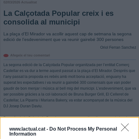
02/03/2026
Actualitat
La Calçotada Popular creix i es
consolida al municipi
La plaça d’El Mirador va acollir aquest cap de setmana la segona
edició de l’esdeveniment que va reunir gairebé 300 persones
Oriol Ferran Sanchez
Afegeix el teu comentari
La segona edició de la Calçotada Popular organitzada per l’entitat Comerç
Castellar es va dur a terme aquest passat a la plaça d’El Mirador. Després que
l’any passat la proposta es rebés amb molt bona acceptació, enguany ha
superat les expectatives i va reunir a gairebé 300 comensals que van poder
gaudir de bon menjar i música al bell mig del municipi. L’esdeveniment, que va
ser possible gràcies a la col·laboració de Bruna Burger Grill, El Celleret de
Castellar, La Piparra i Mariana Bakery, va estar acompanyat de la música del
DJ Josep Duran Daviu.
Després de la Calçotada Popular que es va organitzar l’any passat, des de
l’organització tenien clar que un dels aspectes que calia millorar era les cues
www.lactual.cat -
Do Not Process My Personal
que es formaven a l’hora de recollir el menjar i la beguda. Cristina Cánovas,
Information
dinamitzadora de Comerç Castellar, admetia que “l’any passat s’oferien moltes