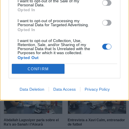
I want to opt-out of the Sale of my
Personal Data.
Ràdio Castellar
Opted In
I want to opt-out of processing my
Personal Data for Targeted Advertising.
T
P
E
Opted In
S
K
I want to opt-out of Collection, Use,
Retention, Sale, and/or Sharing of my
X
P
L
Personal Data that Is Unrelated with the
é
d
Purposes for which it was collected.
h
Opted Out
Aleix Navarro: “On toca competir
Connecta Esport, inclusió solidària
CONFIRM
ho faig amb molt de gust”
Data Deletion
Data Access
Privacy Policy
Abdallah Lagssiyer parla sobre el
Entrevista a Xavi Calm, entrenador
Ra’s as-Sanah i l’Aixurà
de futbol