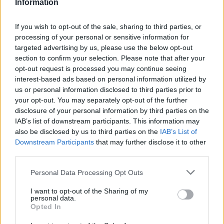
Information
Vídeos destacats
If you wish to opt-out of the sale, sharing to third parties, or
processing of your personal or sensitive information for
targeted advertising by us, please use the below opt-out
L
D
H
section to confirm your selection. Please note that after your
d
a
opt-out request is processed you may continue seeing
d
interest-based ads based on personal information utilized by
C
4
us or personal information disclosed to third parties prior to
E
A
A
d
T
your opt-out. You may separately opt-out of the further
2
disclosure of your personal information by third parties on the
IAB’s list of downstream participants. This information may
⚽ El castellarenc Edgar Pujol ha
Entrevista amb Joan Juni
jugat aquesta temporada al Racing
also be disclosed by us to third parties on the
IAB’s List of
de Ferrol
Downstream Participants
that may further disclose it to other
third parties.
Personal Data Processing Opt Outs
I want to opt-out of the Sharing of my
personal data.
Opted In
Entrevista amb Marga Oncins
Entrevista amb Miki Vilanova