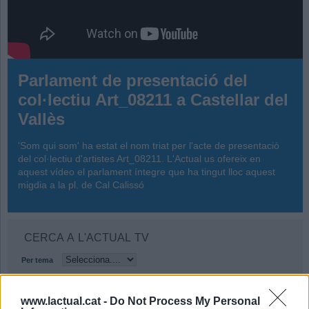
Parlament de presentació del
col·lectiu Art_08211 a Castellar del
Vallès
'Som qui som' ha estat el nom triat per l'acte de presentació
del col·lectiu d'artistes Art_08211. L'Actual us ofereix en
aquest vídeo el parlament íntegre que ha tingut lloc aquest
migdia a la pl. de Cal Calissó
CERCA A L'ACTUAL TV
Per tema
www.lactual.cat -
Do Not Process My Personal