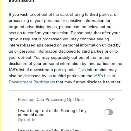
Information
Vídeos destacats
If you wish to opt-out of the sale, sharing to third parties, or
processing of your personal or sensitive information for
targeted advertising by us, please use the below opt-out
L
D
H
section to confirm your selection. Please note that after your
d
a
opt-out request is processed you may continue seeing
d
interest-based ads based on personal information utilized by
C
4
E
A
A
us or personal information disclosed to third parties prior to
d
T
your opt-out. You may separately opt-out of the further
2
disclosure of your personal information by third parties on the
⚽ El castellarenc Edgar Pujol ha
Entrevista amb Joan Juni
IAB’s list of downstream participants. This information may
jugat aquesta temporada al Racing
also be disclosed by us to third parties on the
IAB’s List of
de Ferrol
Downstream Participants
that may further disclose it to other
third parties.
Personal Data Processing Opt Outs
I want to opt-out of the Sharing of my
personal data.
Opted In
Entrevista amb Marga Oncins
Entrevista amb Miki Vilanova
I want to opt-out of the Sale of my