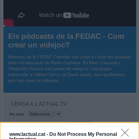
Els pòdcasts de la FEDAC - Com
crear un videjoc?
Alumnes de la FEDAC Castellar han creat a l'aula uns pòdcast
amb col·laboració de Ràdio Castellar. En Marc Llauradó i
l'Alejandro Ramos han parlat de videjocs i han pogut
entrevistar a l'Albert Serra i el David Lleida, dos ripolletencs
que han creat un videojoc
CERCA A L'ACTUAL TV
Per tema
www.lactual.cat -
Do Not Process My Personal