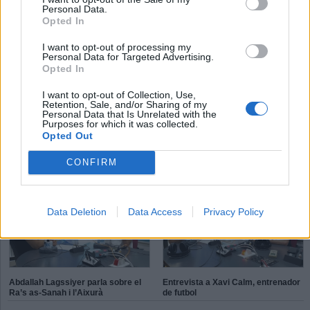
Personal Data.
Ràdio Castellar
Opted In
I want to opt-out of processing my
Personal Data for Targeted Advertising.
T
P
E
Opted In
S
K
I want to opt-out of Collection, Use,
X
P
L
Retention, Sale, and/or Sharing of my
é
d
Personal Data that Is Unrelated with the
h
Purposes for which it was collected.
Opted Out
Aleix Navarro: “On toca competir
Connecta Esport, inclusió solidària
CONFIRM
ho faig amb molt de gust”
Data Deletion
Data Access
Privacy Policy
Abdallah Lagssiyer parla sobre el
Entrevista a Xavi Calm, entrenador
Ra’s as-Sanah i l’Aixurà
de futbol