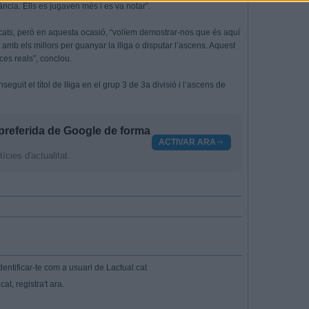
ància. Ells es jugaven més i es va notar”.
cats, però en aquesta ocasió, “volíem demostrar-nos que és aquí
ar amb els millors per guanyar la lliga o disputar l’ascens. Aquest
ces reals”, conclou.
eguit el títol de lliga en el grup 3 de 3a divisió i l’ascens de
preferida de Google de forma
ACTIVAR ARA
cies d'actualitat.
entificar-te com a usuari de Lactual.cat
at, registra't ara.