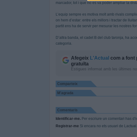
marcador, tot i que no es va poder ampliar la dist
L’equip sempre es motiva molt amb rivals compli
on hem d’estar: entre els millors i tractar de lluit
partit ens ha de servir per mesurar les nostres for
D’altra banda, el cadet B del club taronja, ha acons
categoria.
Afegeix
L'Actual
com a font 
gratuïta
Estigues informat amb les últimes notí
Comparteix
M'agrada
Comentaris
Identificar-me.
Per escriure un comentari has d'id
Registrar-me
Si encara no ets usuari de Lactual.c