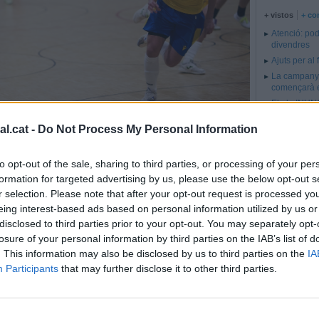
+ vistos
+ co
Atenció: pod
divendres
Ajuts per al
La campanya
començarà e
El pla INUNC
l.cat -
Do Not Process My Personal Information
to opt-out of the sale, sharing to third parties, or processing of your per
formation for targeted advertising by us, please use the below opt-out s
ollet.
Albert San Andrés
r selection. Please note that after your opt-out request is processed y
eing interest-based ads based on personal information utilized by us or
disclosed to third parties prior to your opt-out. You may separately opt-
n la festa al Ripollet (6-6)
losure of your personal information by third parties on the IAB’s list of
. This information may also be disclosed by us to third parties on the
IA
ebrar l’ascens a 2a B i s’ho jugarà tot en la jornada
Participants
that may further disclose it to other third parties.
Albert San Andrés