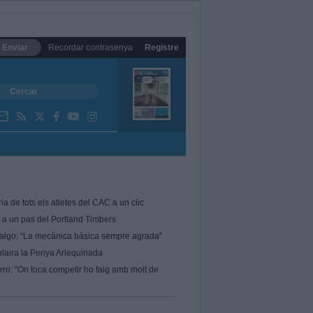
Enviar
Recordar contrasenya
Registre
ria de tots els atletes del CAC a un clic
 a un pas del Portland Timbers
algo: “La mecànica bàsica sempre agrada”
nlaira la Penya Arlequinada
rro: “On toca competir ho faig amb molt de