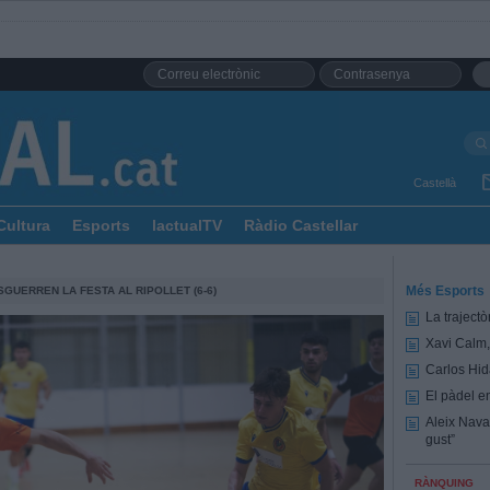
Castellà
Cultura
Esports
lactualTV
Ràdio Castellar
Més Esports
SGUERREN LA FESTA AL RIPOLLET (6-6)
La trajectò
Xavi Calm,
Carlos Hid
El pàdel e
Aleix Nava
gust”
RÀNQUING