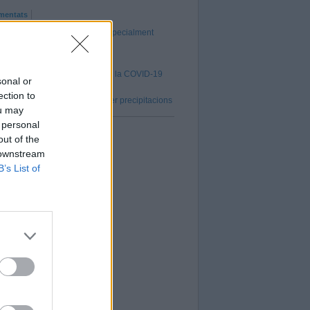
mentats
en arribar pluges intenses, especialment
 foment de noves activitats
 de vacunació contra la grip i la COVID-19
sonal or
l 5 d’octubre
ection to
AT s'activa en fase d'alerta per precipitacions
ou may
 personal
out of the
 downstream
B’s List of