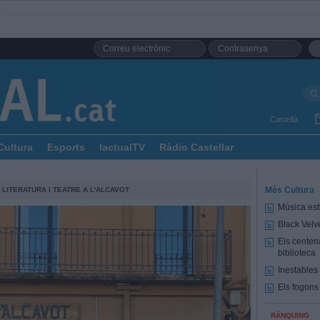
Castellà
Cultura
Esports
lactualTV
Ràdio Castellar
Més Cultura
 LITERATURA I TEATRE A L'ALCAVOT
Música est
Black Velv
Els centena
biblioteca
Inestables
Els fogons 
RÀNQUING