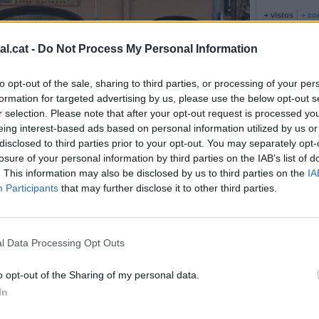
+ vistos
+ co
Atenció: pod
divendres
l.cat -
Do Not Process My Personal Information
Ajuts per al
La campanya
to opt-out of the sale, sharing to third parties, or processing of your per
començarà e
formation for targeted advertising by us, please use the below opt-out s
El pla INUNC
r selection. Please note that after your opt-out request is processed y
eing interest-based ads based on personal information utilized by us or
disclosed to third parties prior to your opt-out. You may separately opt-
losure of your personal information by third parties on the IAB’s list of
. This information may also be disclosed by us to third parties on the
IA
Participants
that may further disclose it to other third parties.
atura i teatre a L'Alcavot
l Data Processing Opt Outs
ncert, activitats literàries i teatrals
o opt-out of the Sharing of my personal data.
Marina Antúnez
In