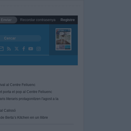
Enviar
Recordar contrasenya
Registre
ival al Centre Feliuenc
et porta el pop al Centre Feliuenc
ris literaris protagonitzen l'agost a la
 al Calissó
de Berta’s Kitchen en un llibre