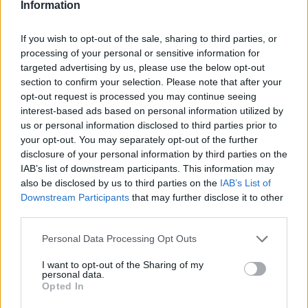
Information
Topada a la C-1415a
If you wish to opt-out of the sale, sharing to third parties, or
S'ha hagut de tallar el trànsit en els dos sentits de la marxa
processing of your personal or sensitive information for
Afegeix el teu comentari
targeted advertising by us, please use the below opt-out
section to confirm your selection. Please note that after your
Un accident de trànsit a la C-1415a a l’altura de l’Hípica Castellar ha obligat a
opt-out request is processed you may continue seeing
tallar el trànsit entre Castellar i Sentmenat. Just a la rotonda de la Dona
interest-based ads based on personal information utilized by
acollidora, la policia local desviada el trànsit que es restablirà ben aviat. Al
us or personal information disclosed to third parties prior to
succés s’han vist implicats una furgoneta i un vehicle amb el resultat d’un dels
conductors ferit lleu, segons ha informat la policia local a L'Actual
your opt-out. You may separately opt-out of the further
disclosure of your personal information by third parties on the
IAB’s list of downstream participants. This information may
Afegeix
L'Actual
com a font preferida de
also be disclosed by us to third parties on the
IAB’s List of
Google de forma gratuïta
Estigues informat amb les últimes notícies d'actualitat.
Downstream Participants
that may further disclose it to other
ACTIVAR ARA
third parties.
Personal Data Processing Opt Outs
Comparteix
I want to opt-out of the Sharing of my
M'agrada
personal data.
Opted In
Comentaris