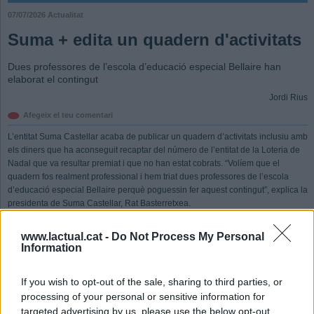
07/07/2026
Actualitat
Suma + edita un quadern d'activitats
Dues professores de l’escola d’educació especial Bellaire han
elaborat el contingut
Jordi Rius
Afegeix el teu comentari
L’entitat Suma Castellar acaba de publicar un quadern d’activitats inclusiu amb
els diners que ha aconseguit recaptar del número de l’entitat de la Loteria de
Nadal que va resultar premiat i que no han estat cobrats. “Volíem que el
quadern fos realment professional i hem triat dues professores de l’escola
d’educació especial Bellaire perquè poguessin fer aquest contingut”, explica la
presidenta de Suma Castellar, Rat Basterretxea.
El quadern, que es titula
Al teu ritme
, reivindica precisament això: “Que tothom
www.lactual.cat -
Do Not Process My Personal
vagi al seu ritme. Estem en una educació on tothom ha de passar per un
Information
estàndard i el que surt d’aquí ja no funciona. Aquí es tracta que tothom pugui
anar al seu ritme i que pugui anar com pugui o vulgui”, apunta Basterretxea. El
If you wish to opt-out of the sale, sharing to third parties, or
Pau i l’Arlet són els protagonistes del quadern, “i això té molt sentit perquè és
processing of your personal or sensitive information for
l’origen de Suma, que neix del consell escolar del Joan Blanquer, en què la
Mònica i jo tenim el Pau i l’Arlet, dos nens autistes”, assegura la presidenta de
targeted advertising by us, please use the below opt-out