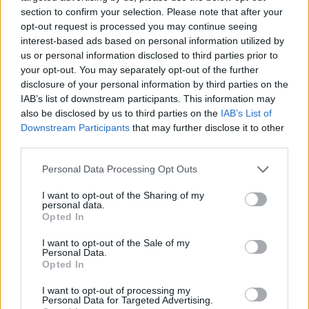
Suma Castellar. Un altre element característic d’aquest quadern és que “els
section to confirm your selection. Please note that after your
que estem al davant de l’entitat sortim i és una mena d’homenatge als que hi
opt-out request is processed you may continue seeing
són sempre, s’arremanguen i tot el que fan ho fan de manera voluntària”.
interest-based ads based on personal information utilized by
us or personal information disclosed to third parties prior to
La mestra de l’escola d’educació especial Bellaire, la castellarenca Berta
your opt-out. You may separately opt-out of the further
Gangonells, ha explicat que el que se cercava és que “havia de ser un
disclosure of your personal information by third parties on the
quadernet el màxim de manipulatiu possible, que fomentés molt l’autonomia
IAB’s list of downstream participants. This information may
dels infants i hi hagués molta claredat visual, que les activitats parlessin per si
also be disclosed by us to third parties on the
IAB’s List of
mateixes. Ens vam inspirar molt en la metodologia Teacch que s’utilitza molt
Downstream Participants
that may further disclose it to other
amb infants amb autisme”.
third parties.
Al quadern hi ha moltes activitats amb adhesius perquè puguin ser
manipulatives, els adhesius es poden desenganxar més d’una vegada i es
Personal Data Processing Opt Outs
combina amb activitats de relacionar i de traç. Les activitats s’estructuren en
tres blocs (sorra, aigua i fons marí) i inclouen diferents àmbits del currículum:
I want to opt-out of the Sharing of my
personal data.
llengua, lògic-matemàtic i coneixement del medi.
Opted In
El dissenyador i membre de l’entitat, Carles Martínez Calveras, ha explicat que
I want to opt-out of the Sale of my
“en general, els quaderns són molt freds i nosaltres buscàvem que fos més
Personal Data.
amable i que tingués una història”. Martínez ha afegit que “es partia d’unes
Opted In
fitxes, amb estils diferents, i vam haver de buscar l’estètica que transmetia
millor el que volíem explicar”. El dimarts 21 de juliol a les 19 h es farà la
I want to opt-out of processing my
presentació del quadern a la Biblioteca Antoni Tort.
Personal Data for Targeted Advertising.