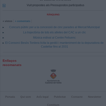
Vuit propostes als Pressupostos participatius
RÀNQUING
+ vistos
+ comentats
Concurs públic per a la concessió de cinc parades al Mercat Municipal
La trajectòria de tots els atletes del CAC a un clic
Música estival al Centre Feliuenc
El Consorci Besòs Tordera licita la gestió i manteniment de la depuradora de
Castellar fins al 2031
Enllaços
recomanats
Portada
Qui som
Avís legal
Publicitat
Contacte
Newsletter
Comitium