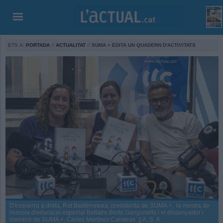
ETS A:
PORTADA
//
ACTUALITAT
//
SUMA + EDITA UN QUADERN D'ACTIVITATS
D'esquerra a dreta, Rat Basterretxea, presidenta de SUMA +, la mestra de
l'escola d'educació especial Bellaire Berta Gangonells i el dissenyador i
membre de SUMA +, Carles Martínez Calveras. || A. S. A.