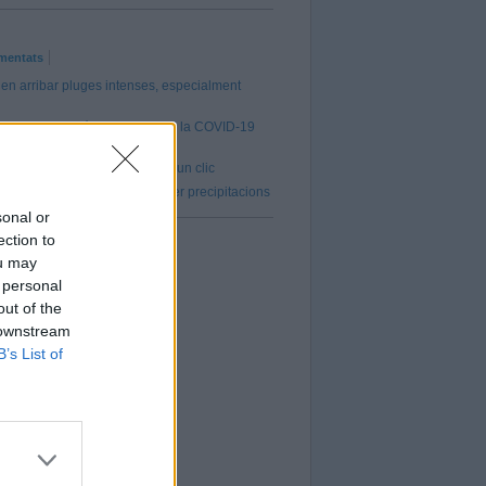
mentats
en arribar pluges intenses, especialment
 de vacunació contra la grip i la COVID-19
l 5 d’octubre
a de tots els atletes del CAC a un clic
AT s'activa en fase d'alerta per precipitacions
sonal or
ection to
ou may
 personal
out of the
 downstream
B’s List of