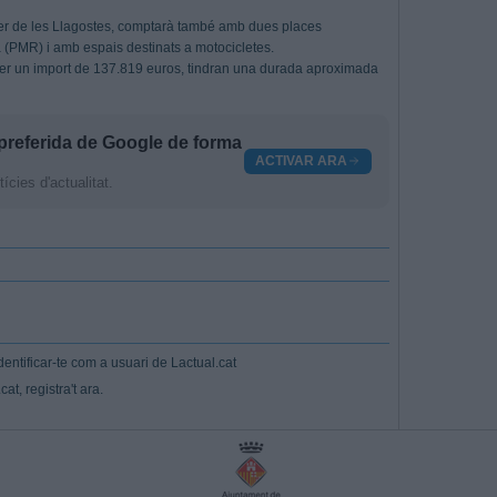
rrer de les Llagostes, comptarà també amb dues places
 (PMR) i amb espais destinats a motocicletes.
 per un import de 137.819 euros, tindran una durada aproximada
preferida de Google de forma
ACTIVAR ARA
cies d'actualitat.
entificar-te com a usuari de Lactual.cat
at, registra't ara.