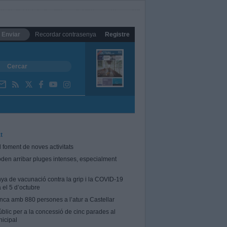
Enviar
Recordar contrasenya
Registre
t
l foment de noves activitats
oden arribar pluges intenses, especialment
a de vacunació contra la grip i la COVID-19
el 5 d’octubre
tanca amb 880 persones a l’atur a Castellar
blic per a la concessió de cinc parades al
icipal