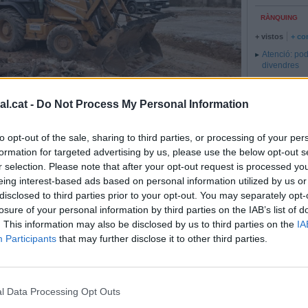
RÀNQUING
+ vistos
+ co
Atenció: pod
divendres
La campanya
començarà e
l.cat -
Do Not Process My Personal Information
La trajectòri
El pla INUNC
to opt-out of the sale, sharing to third parties, or processing of your per
formation for targeted advertising by us, please use the below opt-out s
r selection. Please note that after your opt-out request is processed y
eing interest-based ads based on personal information utilized by us or
lla entre els carrers de les Llagostes i Josep Girbau i Homet. ||
disclosed to third parties prior to your opt-out. You may separately opt-
losure of your personal information by third parties on the IAB’s list of
. This information may also be disclosed by us to third parties on the
IA
 a l’antiga Pascuet, en marxa
Participants
that may further disclose it to other third parties.
places lliures i gratuïtes
Redacció
l Data Processing Opt Outs