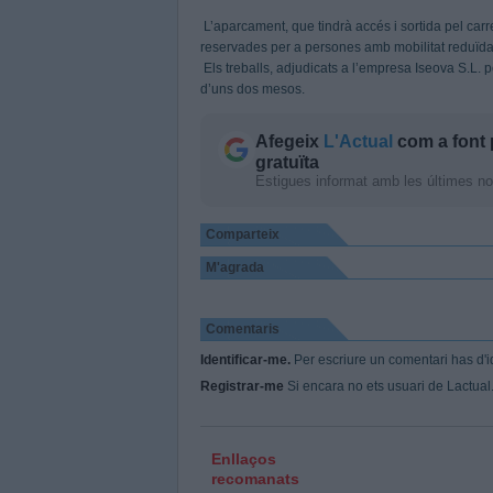
L’aparcament, que tindrà accés i sortida pel ca
reservades per a persones amb mobilitat reduïda
Els treballs, adjudicats a l’empresa Iseova S.L.
d’uns dos mesos.
Afegeix
L'Actual
com a font 
gratuïta
Estigues informat amb les últimes notí
Comparteix
M'agrada
Comentaris
Identificar-me.
Per escriure un comentari has d'id
Registrar-me
Si encara no ets usuari de Lactual.c
Enllaços
recomanats