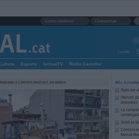
Castellà
Cultura
Esports
lactualTV
Ràdio Castellar
Més Actualita
ÀRQUING A L’ANTIGA PASCUET, EN MARXA
Ajuts per a
Atenció: p
divendres
La campany
començarà 
Juliol es 
Concurs pú
Mercat Mun