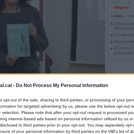
RÀNQUING
+ vistos
+ co
Concurs públ
Mercat Muni
La trajectòri
Música estiv
El Consorci 
la depurador
Cal Gorina - R.G.
l.cat -
Do Not Process My Personal Information
 poca verdura"
to opt-out of the sale, sharing to third parties, or processing of your per
formation for targeted advertising by us, please use the below opt-out s
 el seu llibre 'Slow fast Food. Alimentar el cuerpo y las
r selection. Please note that after your opt-out request is processed y
eing interest-based ads based on personal information utilized by us or
R.G.
disclosed to third parties prior to your opt-out. You may separately opt-
losure of your personal information by third parties on the IAB’s list of