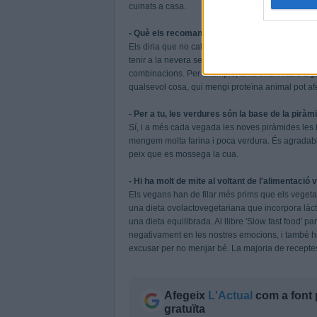
cuinats a casa.
- Què els recomanaries a les persones que els
Els diria que no cal cuinar cada dia. Pots cuinar t
tenir a la nevera sempre llegums, cereals integra
combinacions. Per exemple, amb una mica d'aigu
qualsevol cosa, qui mengi proteïna animal pot afeg
- Per a tu, les verdures són la base de la piràm
Sí, i a més cada vegada les noves piràmides les 
mengem molta farina i poca verdura. És agradab
peix que es mossega la cua.
- Hi ha molt de mite al voltant de l'alimentació
Els vegans han de filar més prims que els vegeta
una dieta ovolactovegetariana que incorpora làcti
una dieta equilibrada. Al llibre 'Slow fast food' p
negativament en les nostres emocions, i també hi
excusar per no menjar bé. La majoria de recepte
Afegeix
L'Actual
com a font 
gratuïta