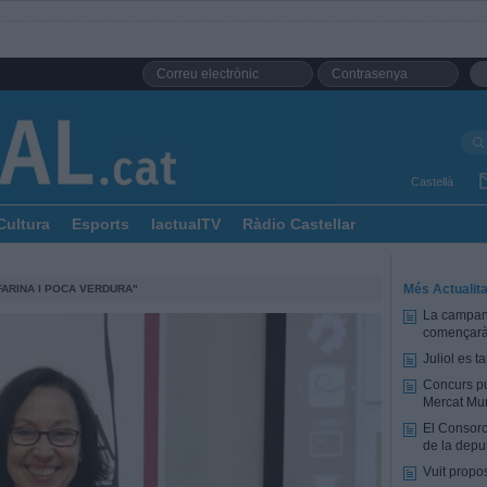
Castellà
Cultura
Esports
lactualTV
Ràdio Castellar
Més Actualita
ARINA I POCA VERDURA"
La campany
començarà 
Juliol es 
Concurs pú
Mercat Mun
El Consorc
de la depu
Vuit propo