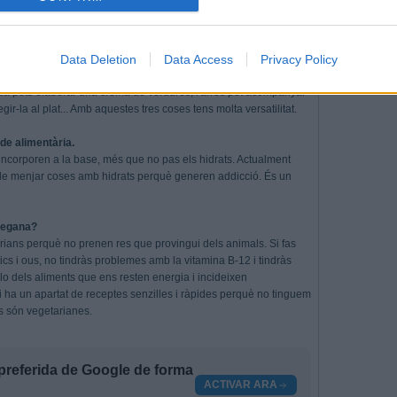
 fa mandra fer-se la carmanyola?
res dies a la setmana i congelar, tot i que no és l'opció ideal. Han
Data Deletion
Data Access
Privacy Policy
ls i verdures cuinades, i amb això ja poden fer diferents
a pots elaborar una crema de verdures, l'arròs pot acompanyar
ir-la al plat... Amb aquestes tres coses tens molta versatilitat.
ide alimentària.
incorporen a la base, més que no pas els hidrats. Actualment
le menjar coses amb hidrats perquè generen addicció. És un
 vegana?
rians perquè no prenen res que provingui dels animals. Si fas
cs i ous, no tindràs problemes amb la vitamina B-12 i tindràs
arlo dels aliments que ens resten energia i incideixen
 ha un apartat de receptes senzilles i ràpides perquè no tinguem
s són vegetarianes.
preferida de Google de forma
ACTIVAR ARA