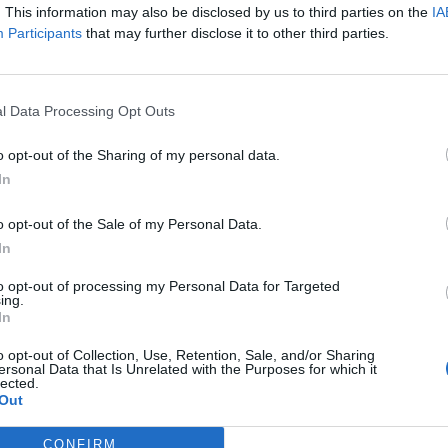
. This information may also be disclosed by us to third parties on the
IA
Llargués va presentar el seu llibre
Slow fast food. Alimentar el
Participants
that may further disclose it to other third parties.
e va comptar amb la col·laboració de la Biblioteca Municipal i de
cenciada en Psicopedagogia, posgraduada en Psicopatologia
 estarà signant per Sant Jordi a Barcelona, al passeig de Gràcia
l Data Processing Opt Outs
o opt-out of the Sharing of my personal data.
 i les emocions. No només ens alimenta allò que ens omple
In
 mengem. Amb atipar-nos no hi ha prou. Per exemple, la
la família i els amics no és la mateix que quan mengem sols i
o opt-out of the Sale of my Personal Data.
In
to opt-out of processing my Personal Data for Targeted
mitat i ecològic, perquè és el que realment ens nodreix. Hem de
ing.
cte per la natura i al consum responsable. El llibre traspua força
In
o opt-out of Collection, Use, Retention, Sale, and/or Sharing
ersonal Data that Is Unrelated with the Purposes for which it
t molt fàcil. Vas al supermercat i trobes de tot cuinat i
lected.
Out
. Sovint volem destinar el poc temps que tenim a fer altres
l fet és que tampoc cal dedicar molt temps a la cuina i aquest és
nifica que pots menjar ràpid però amb productes de proximitat
CONFIRM