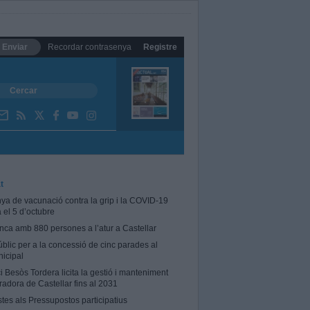
Enviar
Recordar contrasenya
Registre
t
a de vacunació contra la grip i la COVID-19
el 5 d’octubre
tanca amb 880 persones a l’atur a Castellar
blic per a la concessió de cinc parades al
icipal
i Besòs Tordera licita la gestió i manteniment
radora de Castellar fins al 2031
stes als Pressupostos participatius