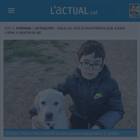
ETS A:
PORTADA
//
ACTUALITAT
//
KALO, EL GOS D’ASSISTÈNCIA QUE AJUDA
L’ERIK A SENTIR-SE BÉ
El Kalo i l’Erik s’han convertit en una parella inseparable. || cedida