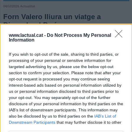
04/02/2026
Actualitat
Forn Valero lliura un viatge a
Disneyland París
www.lactual.cat -
Do Not Process My Personal
La família castellarenca Hornero Rodríguez ha estat una de les
Information
guanyadores de la campanya de tortells de Reis
Jordi Rius
If you wish to opt-out of the sale, sharing to third parties, or
Afegeix el teu comentari
processing of your personal or sensitive information for
La cadena de forns Valero va engegar una campanya amb els tortells de Reis
targeted advertising by us, please use the below opt-out
que va vendre. En dos d’aquests pastissos, a més de la fava i el rei, Valero hi
section to confirm your selection. Please note that after your
va amagar una moneda amb la cara de Mickey Mouse. Qui la trobés,
opt-out request is processed you may continue seeing
guanyaria un viatge a Disneyland París per a quatre persones. Això li va
interest-based ads based on personal information utilized by
passar a la família castellarenca Hornero Rodríguez amb el tortell que va
us or personal information disclosed to third parties prior to
comprar el pare justament el dia 5 de gener.
“En mossegar el meu tros de
your opt-out. You may separately opt-out of the further
tortell, vaig notar una cosa dura, però no podia ser la fava”
, admet Francisco
disclosure of your personal information by third parties on the
Hornero, que, juntament amb la seva dona Antonia Rodríguez i les seves filles
IAB’s list of downstream participants. This information may
Shakira i Sheila, han guanyat el premi de tres dies al mític parc d’atraccions,
also be disclosed by us to third parties on the
IAB’s List of
on pensen anar a partir de maig.
“Ens fa molta il·lusió el viatge, sempre havíem dit d’anar-hi quan les nenes
Downstream Participants
that may further disclose it to other
eren petites... Es pot dir que ha estat un autèntic regal de Reis”
, assegura
third parties.