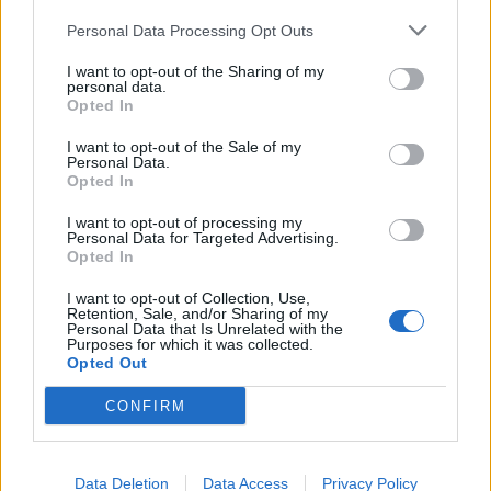
Antonia Rodríguez.
Personal Data Processing Opt Outs
Afegeix
L'Actual
com a font preferida de
I want to opt-out of the Sharing of my
Google de forma gratuïta
personal data.
Estigues informat amb les últimes notícies d'actualitat.
Opted In
ACTIVAR ARA
I want to opt-out of the Sale of my
Personal Data.
Comparteix
Opted In
M'agrada
I want to opt-out of processing my
Personal Data for Targeted Advertising.
Opted In
Comentaris
I want to opt-out of Collection, Use,
Identificar-me.
Per escriure un comentari has d'identificar-te com a usuari de
Retention, Sale, and/or Sharing of my
Lactual.cat
Personal Data that Is Unrelated with the
Registrar-me
Si encara no ets usuari de Lactual.cat, registra't ara.
Purposes for which it was collected.
Opted Out
Més Actualitat
CONFIRM
Ajuts per al foment de noves activitats
Atenció: poden arribar pluges intenses, especialment divendres
La campanya de vacunació contra la grip i la COVID-19 començarà el 5
Data Deletion
Data Access
Privacy Policy
d’octubre