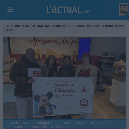
ETS A:
PORTADA
//
ACTUALITAT
//
FORN VALERO LLIURA UN VIATGE A DISNEYLAND
PARÍS
La família Hornero Rodríguez amb el xec del viatge a Disneyland Paris
aquest dimecres a la tarda. || J. RIUS