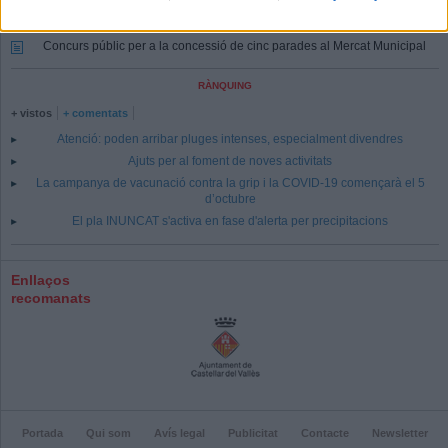
Juliol es tanca amb 880 persones a l’atur a Castellar
Concurs públic per a la concessió de cinc parades al Mercat Municipal
RÀNQUING
+ vistos
+ comentats
Atenció: poden arribar pluges intenses, especialment divendres
Ajuts per al foment de noves activitats
La campanya de vacunació contra la grip i la COVID-19 començarà el 5
d’octubre
El pla INUNCAT s'activa en fase d'alerta per precipitacions
Enllaços
recomanats
Portada
Qui som
Avís legal
Publicitat
Contacte
Newsletter