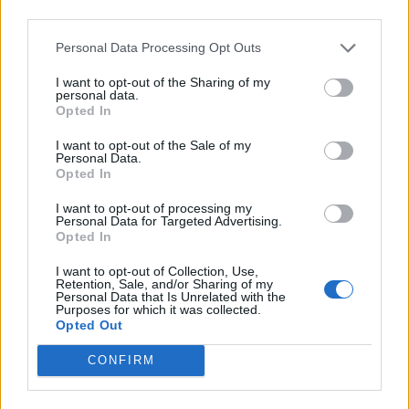
l'actualitat: social, política i econòmica. També hi haurà espai per a temes més
third parties.
lúdics i festius. Les entrevistes que incorporarem serviran per analitzar el dia a
dia i tindran un format de videotrucada o, de vegades, presencial.
Personal Data Processing Opt Outs
El NEX Estiu potenciarà els formats de directe, complementat per notícies
I want to opt-out of the Sharing of my
personal data.
elaborades, tant per les entitats adherides, com per la redacció de Barcelona.
Opted In
I want to opt-out of the Sale of my
Afegeix
L'Actual
com a font preferida de
Personal Data.
Google de forma gratuïta
Opted In
Estigues informat amb les últimes notícies d'actualitat.
ACTIVAR ARA
I want to opt-out of processing my
Personal Data for Targeted Advertising.
Opted In
I want to opt-out of Collection, Use,
Comparteix
Retention, Sale, and/or Sharing of my
Personal Data that Is Unrelated with the
M'agrada
Purposes for which it was collected.
Opted Out
Comentaris
CONFIRM
Identificar-me.
Per escriure un comentari has d'identificar-te com a usuari de
Lactual.cat