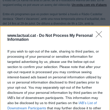
d’estiu de La Xarxa ha anat a càrrec de la il·lustradora Marina del Bas. En el
següent enllaç es pot veure un avenç del vídeoclip:
Un estiu com els d'abans
Entre els programes que es poden seguir també a través e Ràdio Castellar
destaca ‘Obert x Vacances’, amb una nova temporada plena d’actualitat, des
del 14 fins al 29 de juliol. De dilluns a divendres de 9h a 11h, amb la
participació en directe, enguany, d’una seixantena de ràdios.
www.lactual.cat -
Do Not Process My Personal
Manel Ferrer (Premià Mèdia) torna a posar-se al capdavant del programa més
Information
refrescant de les emissores locals aquest estiu. A més, Núria Cartanyà i Josep
Sunyé, de Tarragona Ràdio, prendran el pols als oients amb les seves
If you wish to opt-out of the sale, sharing to third parties, or
connexions interactives a peu de carrer. També hi participaran diàriament
processing of your personal or sensitive information for
periodistes d'El Prat Ràdio, EMUN FM, Ràdio L'Escala, Cugat Mèdia, Ràdio
Ciutat de Tarragona i Altafulla Ràdio.
targeted advertising by us, please use the below opt-out
section to confirm your selection. Please note that after your
A més, del 14 de juliol al 29 d’agost torna l’edició d’estiu del ‘Notícies en
opt-out request is processed you may continue seeing
Xarxa’. S’emetrà de dilluns a divendres, de 19h a 20h. Serà un espai
interest-based ads based on personal information utilized by
d’informació, dirigit per David Amador i presentat per Helena Puigdueta, des
us or personal information disclosed to third parties prior to
del plató de La Xarxa de Comunicació Local a Barcelona, amb notícies,
your opt-out. You may separately opt-out of the further
connexions i entrevistes d’actualitat. El ‘NEX Estiu’ tindrà un format totalment
disclosure of your personal information by third parties on the
televisiu.
IAB’s list of downstream participants. This information may
also be disclosed by us to third parties on the
IAB’s List of
La mirada de l’informatiu estarà posada, entre d'altres, en els temes més
estiuencs, com la cultura o el turisme, sense perdre de vista l'evolució de
Downstream Participants
that may further disclose it to other