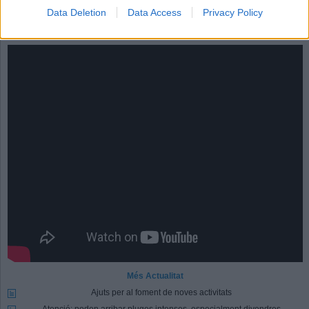
Registrar-me
Si encara no ets usuari de Lactual.cat, registra't ara.
Data Deletion
Data Access
Privacy Policy
Video
Més Actualitat
Ajuts per al foment de noves activitats
Atenció: poden arribar pluges intenses, especialment divendres