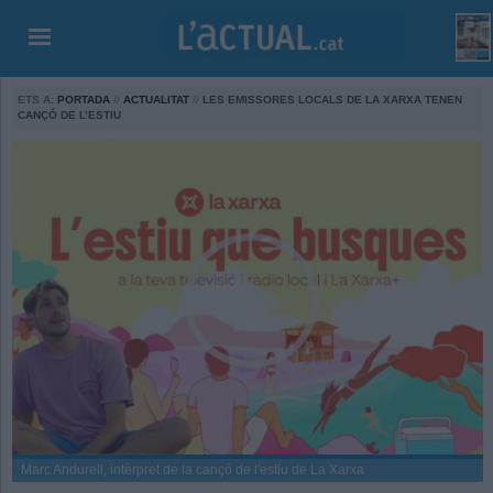
ETS A:
PORTADA
//
ACTUALITAT
//
LES EMISSORES LOCALS DE LA XARXA TENEN
CANÇÓ DE L’ESTIU
Marc Andurell, intèrpret de la cançó de l'estiu de La Xarxa