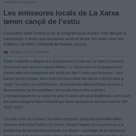
14/07/2025
Actualitat
Les emissores locals de La Xarxa
tenen cançó de l’estiu
Coincidint amb l’estrena de la programació d’estiu s’ha llançat la
campanya ‘L’estiu que busques’ amb el tema ‘Un estiu com els
d’abans’ de Marc Andurell de banda sonora
Afegeix el teu comentari
Ràdio Castellar s’afegeix a la programació d’estiu de La Xarxa d’aquesta
temporada que arrenca aquest dilluns. La Xarxa estrena la programació
d’estiu amb una campanya que porta per títol ‘L’estiu que busques’ i una
banda sonora pròpia. Marc Andurell posa ritme als mesos estivals amb la
cançó ‘Un estiu com els d’abans’, una proposta refrescant que convida a
desconnectar de les pantalles i tornar als estius més autèntics.
L’enregistrament de la cançó ha anat a càrrec del grup
Enderrock
, com a part
del premi atorgat a Marc Andurell per haver guanyat el concurs musical ‘OP
FEST’ 2025.
‘Un estiu com els d’abans’ ha estat composta i produïda pel mateix Marc
Andurell amb Oriol Padrós, Uri Plana i Roger Argemí i ja es pot veure a la
plataforma de les televisions locals, La Xarxa+. La imatge de la campanya