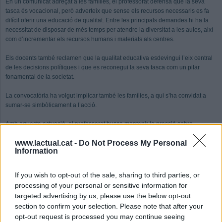
En un comunicat adreçat a les famílies, el professorat defensa que la seva
tasca és vocacional, però adverteix que sense els recursos necessaris es fa
difícil oferir una educació de qualitat. Entre les principals demandes hi ha la
necessitat de disposar de més temps per atendre la diversitat a les aules, així
com d’incrementar els recursos humans i materials als centres.
Els docents també reclamen que la qualitat educativa esdevingui l’eix central
de les decisions polítiques i que es reconegui la seva tasca com un pilar
fonamental de la societat.
La convocatòria ha volgut implicar també les famílies, a qui s’ha convidat a
sumar-se simbòlicament a l’acció.
Amb aquesta actuació, el professorat busca mantenir la pressió sobre
l’administració i obrir un debat públic sobre l’estat actual del sistema educatiu,
www.lactual.cat -
Do Not Process My Personal
en un context marcat per les reivindicacions de millores estructurals i de
Information
finançament.
If you wish to opt-out of the sale, sharing to third parties, or
processing of your personal or sensitive information for
targeted advertising by us, please use the below opt-out
section to confirm your selection. Please note that after your
opt-out request is processed you may continue seeing