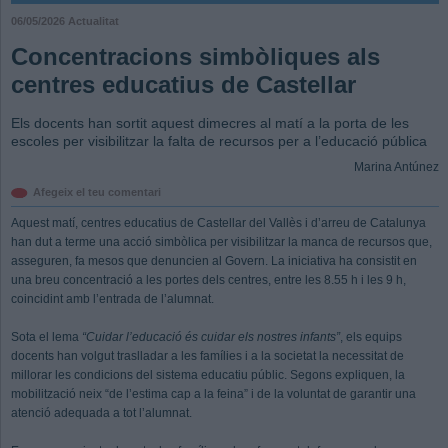
06/05/2026
Actualitat
Concentracions simbòliques als
centres educatius de Castellar
Els docents han sortit aquest dimecres al matí a la porta de les
escoles per visibilitzar la falta de recursos per a l’educació pública
Marina Antúnez
Afegeix el teu comentari
Aquest matí, centres educatius de Castellar del Vallès i d’arreu de Catalunya
han dut a terme una acció simbòlica per visibilitzar la manca de recursos que,
asseguren, fa mesos que denuncien al Govern. La iniciativa ha consistit en
una breu concentració a les portes dels centres, entre les 8.55 h i les 9 h,
coincidint amb l’entrada de l’alumnat.
Sota el lema
“Cuidar l’educació és cuidar els nostres infants”
, els equips
docents han volgut traslladar a les famílies i a la societat la necessitat de
millorar les condicions del sistema educatiu públic. Segons expliquen, la
mobilització neix “de l’estima cap a la feina” i de la voluntat de garantir una
atenció adequada a tot l’alumnat.