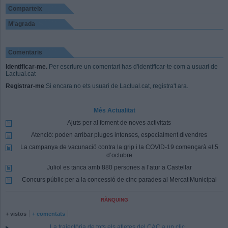
Comparteix
M'agrada
Comentaris
Identificar-me.
Per escriure un comentari has d'identificar-te com a usuari de
Lactual.cat
Registrar-me
Si encara no ets usuari de Lactual.cat, registra't ara.
Més Actualitat
Ajuts per al foment de noves activitats
Atenció: poden arribar pluges intenses, especialment divendres
La campanya de vacunació contra la grip i la COVID-19 començarà el 5
d’octubre
Juliol es tanca amb 880 persones a l’atur a Castellar
Concurs públic per a la concessió de cinc parades al Mercat Municipal
RÀNQUING
+ vistos
+ comentats
La trajectòria de tots els atletes del CAC a un clic