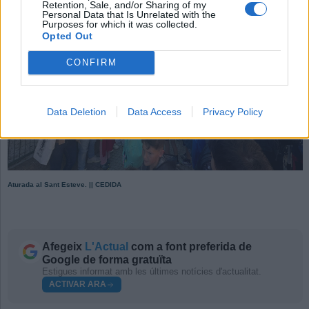
Retention, Sale, and/or Sharing of my
Personal Data that Is Unrelated with the
Purposes for which it was collected.
Opted Out
CONFIRM
Data Deletion
Data Access
Privacy Policy
Aturada al Sant Esteve. || CEDIDA
Afegeix
L'Actual
com a font preferida de
Google de forma gratuïta
Estigues informat amb les últimes notícies d'actualitat.
ACTIVAR ARA