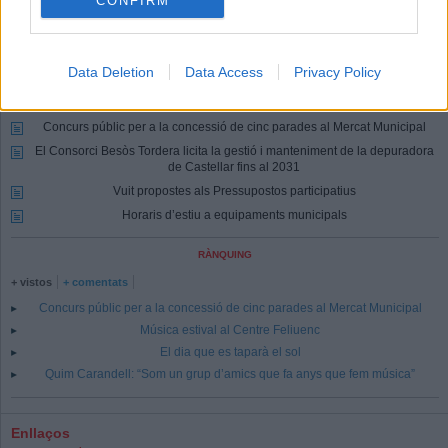
CONFIRM
Lactual.cat
Registrar-me
Si encara no ets usuari de Lactual.cat, registra't ara.
Data Deletion
Data Access
Privacy Policy
Més Actualitat
Juliol es tanca amb 880 persones a l’atur a Castellar
Concurs públic per a la concessió de cinc parades al Mercat Municipal
El Consorci Besòs Tordera licita la gestió i manteniment de la depuradora
de Castellar fins al 2031
Vuit propostes als Pressupostos participatius
Horaris d’estiu a equipaments municipals
RÀNQUING
+ vistos
+ comentats
Concurs públic per a la concessió de cinc parades al Mercat Municipal
Música estival al Centre Feliuenc
El dia que es taparà el sol
Quim Carandell: “Som un grup d’amics que fa anys que fem música”
Enllaços