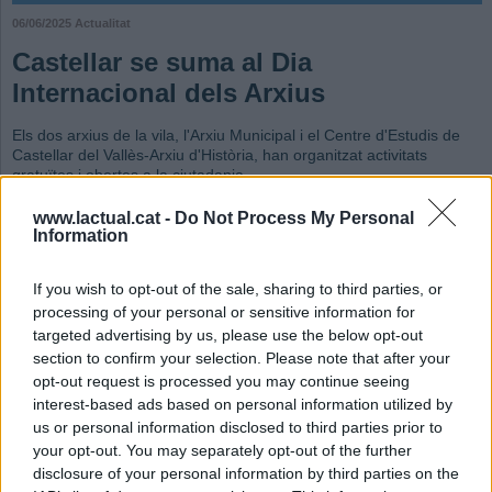
06/06/2025
Actualitat
Castellar se suma al Dia
Internacional dels Arxius
Els dos arxius de la vila, l'Arxiu Municipal i el Centre d'Estudis de
Castellar del Vallès-Arxiu d'Història, han organitzat activitats
gratuïtes i obertes a la ciutadania
Redacció
www.lactual.cat -
Do Not Process My Personal
Afegeix el teu comentari
Information
Amb motiu del Dia Internacional dels Arxius, que es commemora el 9 de juny
sota el lema “Catalunya, país d’arxius”, els dos arxius de la vila, l’Arxiu
If you wish to opt-out of the sale, sharing to third parties, or
Municipal i el Centre d’Estudis de Castellar del Vallès - Arxiu d’Història, han
processing of your personal or sensitive information for
organitzat activitats gratuïtes i obertes a la ciutadania.
targeted advertising by us, please use the below opt-out
section to confirm your selection. Please note that after your
Així, el Centre d’Estudis de Castellar- Arxiu d’Història farà una sortida aquest
opt-out request is processed you may continue seeing
dissabte 7 de juny entre les 10.30 i les 12.30 dins del cicle Un Tomb per la
interest-based ads based on personal information utilized by
Història amb la passejada històrica “Els camins de l’aigua pel nucli antic de
us or personal information disclosed to third parties prior to
Castellar del Vallès”. La sortida es fa amb la col·laboració de la Comunitat de
your opt-out. You may separately opt-out of the further
Regants de Canyelles, la Parròquia de Sant Esteve i l’Associació de Veïns del
disclosure of your personal information by third parties on the
Casc Antic.