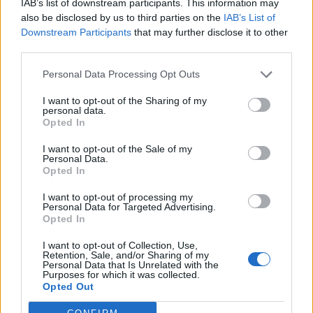
IAB’s list of downstream participants. This information may
En finalitzar la passejada, hi haurà vermut i música al carrer de Sant Miquel.
also be disclosed by us to third parties on the
IAB’s List of
L’activitat es farà entre les 10.30 i les 12.30 h.
Downstream Participants
that may further disclose it to other
third parties.
D’altra banda, l’Arxiu Municipal de Castellar farà una jornada de portes
obertes per conèixer de prop com funciona un arxiu municipal i descobrir els
Personal Data Processing Opt Outs
secrets del nostre patrimoni documental.
La jornada es farà dilluns 9 de juny de 9 a 14 h al carrer Major, 74. Durant la
I want to opt-out of the Sharing of my
jornada de portes obertes, l’arxivera municipal Sílvia Sáiz farà una visita
personal data.
guiada per a les instal·lacions i també pel dipòsit de documents, una àrea
Opted In
interna que normalment no està oberta a les visites.
I want to opt-out of the Sale of my
Personal Data.
Afegeix
L'Actual
com a font preferida de
Opted In
Google de forma gratuïta
Estigues informat amb les últimes notícies d'actualitat.
I want to opt-out of processing my
ACTIVAR ARA
Personal Data for Targeted Advertising.
Opted In
Comparteix
I want to opt-out of Collection, Use,
Retention, Sale, and/or Sharing of my
M'agrada
Personal Data that Is Unrelated with the
Purposes for which it was collected.
Opted Out
Comentaris
Identificar-me.
Per escriure un comentari has d'identificar-te com a usuari de