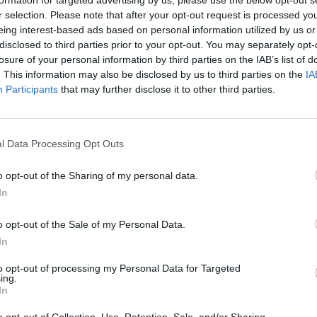
de les lleis, o intencionadament, a molts llocs de Castellar com
r selection. Please note that after your opt-out request is processed y
í a les seves parcel·les.
+ vistos
+ co
eing interest-based ads based on personal information utilized by us or
l per exterminar les quatre rates que hi ha a la urbanització, i
La trajectòri
e algun gat o altres animals acabin enverinats, però que
disclosed to third parties prior to your opt-out. You may separately opt-
Juliol es ta
losure of your personal information by third parties on the IAB’s list of
Concurs públ
nverinament a tot el municipi de Castellar del Vallès. L’última va
. This information may also be disclosed by us to third parties on the
IA
Mercat Muni
l.
Participants
that may further disclose it to other third parties.
La campanya
nt amb el lema “El verí no distingeix espècies, avui ha sigut
començarà e
itat de conscienciar la població que l’ús del verí a escala
penal, sinó també un perill per a la salut pública i el medi
l Data Processing Opt Outs
locar una pancarta i uns cartells a l’Airesol A-B, lloc on va
o opt-out of the Sharing of my personal data.
iació de Veïns de l’Airesol A-B ha arrancat la pancarta i els
pats per l’organització d’esdeveniments festius que per la salut
In
 hi ha molta gent que deixa que els seus gossos i gats gaudeixin
o opt-out of the Sale of my Personal Data.
mbé.
In
Hi ha gats que necessiten explorar una miqueta més i surten a fer
s (colònies de gats controlades i protegides per l’Ajuntament) i
to opt-out of processing my Personal Data for Targeted
ls eriçons i les àligues. Tots podem ser víctimes de l’ús indegut
ing.
In
s, també podem fer-ho si entrem en contacte amb un animal que
triguen diversos dies a provocar la mort des de la ingesta.
o opt-out of Collection, Use, Retention, Sale, and/or Sharing