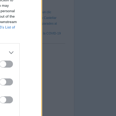
ou may
mentats
 personal
a de tots els atletes del CAC a un clic
out of the
nca amb 880 persones a l’atur a Castellar
 downstream
ic per a la concessió de cinc parades al
B’s List of
cipal
 de vacunació contra la grip i la COVID-19
l 5 d’octubre