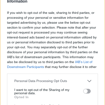
Information
Vídeos destacats
If you wish to opt-out of the sale, sharing to third parties, or
processing of your personal or sensitive information for
targeted advertising by us, please use the below opt-out
L
D
H
section to confirm your selection. Please note that after your
d
a
opt-out request is processed you may continue seeing
d
interest-based ads based on personal information utilized by
C
4
us or personal information disclosed to third parties prior to
E
A
A
d
T
your opt-out. You may separately opt-out of the further
2
disclosure of your personal information by third parties on the
IAB’s list of downstream participants. This information may
⚽ El castellarenc Edgar Pujol ha
Entrevista amb Joan Juni
jugat aquesta temporada al Racing
also be disclosed by us to third parties on the
IAB’s List of
de Ferrol
Downstream Participants
that may further disclose it to other
third parties.
Personal Data Processing Opt Outs
I want to opt-out of the Sharing of my
personal data.
Opted In
Entrevista amb Marga Oncins
Entrevista amb Miki Vilanova