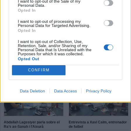
I want to opt-out of the Sale of my
Personal Data.
Ràdio Castellar
Opted In
I want to opt-out of processing my
Personal Data for Targeted Advertising.
T
P
E
Opted In
S
K
I want to opt-out of Collection, Use,
Retention, Sale, and/or Sharing of my
X
P
L
Personal Data that Is Unrelated with the
é
d
Purposes for which it was collected.
h
Opted Out
Aleix Navarro: “On toca competir
Connecta Esport, inclusió solidària
CONFIRM
ho faig amb molt de gust”
Data Deletion
Data Access
Privacy Policy
Abdallah Lagssiyer parla sobre el
Entrevista a Xavi Calm, entrenador
Ra’s as-Sanah i l’Aixurà
de futbol