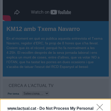
KM12 amb Txema Navarro
En el moment en què es publica aquesta entrevista el Txema
Navarro, regidor d'ERC, fa prop de 8 hores que s'ha llevat.
Creiem que és el rècord, perquè ho fa normalment a les
4:25h. El recollim després de la seva jornada laboral i ens
explica un munt de coses, entre d'altres, que va votar NO a
l'OTAN, que ha tastat les porres en dues ocasions i que
s'acaba de tatuar l'escut del RCD Espanyol al bessó
CERCA A L'ACTUAL TV
Per tema
www.lactual.cat -
Do Not Process My Personal