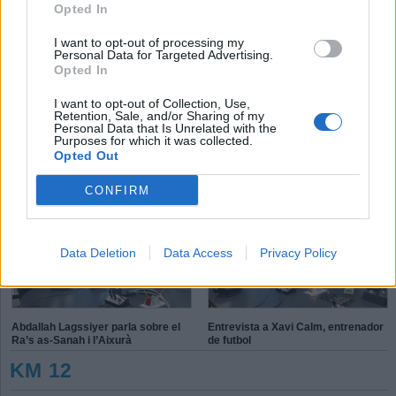
Opted In
I want to opt-out of processing my
T
P
E
Personal Data for Targeted Advertising.
S
K
Opted In
X
P
L
I want to opt-out of Collection, Use,
é
d
Retention, Sale, and/or Sharing of my
h
Personal Data that Is Unrelated with the
Purposes for which it was collected.
Opted Out
Aleix Navarro: “On toca competir
Connecta Esport, inclusió solidària
ho faig amb molt de gust”
CONFIRM
Data Deletion
Data Access
Privacy Policy
Abdallah Lagssiyer parla sobre el
Entrevista a Xavi Calm, entrenador
Ra’s as-Sanah i l’Aixurà
de futbol
KM 12