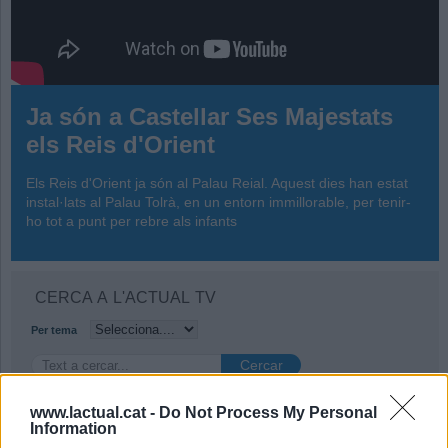
Ja són a Castellar Ses Majestats
els Reis d'Orient
Els Reis d'Orient ja són al Palau Reial. Aquest dies han estat
instal·lats al Palau Tolrà, en un entorn immillorable, per tenir-
ho tot a punt per rebre als infants
CERCA A L'ACTUAL TV
Per tema
www.lactual.cat -
Do Not Process My Personal
Information
Vídeos destacats