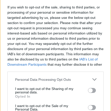
If you wish to opt-out of the sale, sharing to third parties, or
processing of your personal or sensitive information for
L
D
H
targeted advertising by us, please use the below opt-out
d
a
section to confirm your selection. Please note that after your
d
opt-out request is processed you may continue seeing
C
4
interest-based ads based on personal information utilized by
E
A
A
d
T
us or personal information disclosed to third parties prior to
2
your opt-out. You may separately opt-out of the further
disclosure of your personal information by third parties on the
⚽ El castellarenc Edgar Pujol ha
Entrevista amb Joan Juni
jugat aquesta temporada al Racing
IAB’s list of downstream participants. This information may
de Ferrol
also be disclosed by us to third parties on the
IAB’s List of
Downstream Participants
that may further disclose it to other
third parties.
Personal Data Processing Opt Outs
I want to opt-out of the Sharing of my
personal data.
Opted In
Entrevista amb Marga Oncins
Entrevista amb Miki Vilanova
Ràdio Castellar
I want to opt-out of the Sale of my
Personal Data.