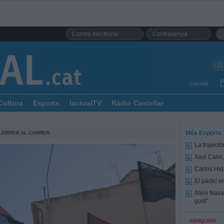
Castellà
Cultura
Esports
lactualTV
Ràdio Castellar
Més Esports
LEBREN AL CARRER
La trajectò
Xavi Calm,
Carlos Hid
El pàdel e
Aleix Nava
gust”
RÀNQUING