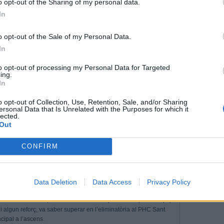
o opt-out of the Sharing of my personal data.
HC Castellar va celebrar la setmana passada una rua per
In
el segon equip van poder gaudir del reconeixement per haver
miliars van donar suport a la iniciativa, que va finalitzar amb
o opt-out of the Sale of my Personal Data.
In
ginar que acabaria fent rues de celebració pels carrers de la
to opt-out of processing my Personal Data for Targeted
es en cinc anys i s’està convertint en costum.
ing.
In
ltants de les set de la tarda de divendres, amb el suport de la
’un camió de càrrega cedit per Materials Amigó. Sobre la
o opt-out of Collection, Use, Retention, Sale, and/or Sharing
r i es van remullar durant la rua, que va recórrer el Passeig, la
ersonal Data that Is Unrelated with the Purposes for which it
arrer Major, entre d’altres.
lected.
Out
de la batucada per on van desfilar un a un els herois de la
l’ovació del públic assistent.
CONFIRM
ascens després d’acabar la Lliga en cinquena posició del grup A,
i set derrotes.
Data Deletion
Data Access
Privacy Policy
lial està conformat per un grup de jugadors amb àmplia experiència
Giralt o Javi Ruiz, habituals fa unes temporades al primer equip.
 i algun reforç, va saber superar en l’eliminatòria al PHC Sant
ncipal a l’ascens.