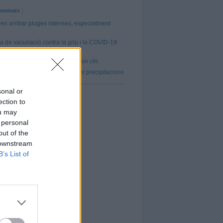
mentats
en arribar pluges intenses, especialment
 de vacunació contra la grip i la COVID-19
l 5 d’octubre
a de tots els atletes del CAC a un clic
AT s'activa en fase d'alerta per precipitacions
sonal or
ection to
ou may
 personal
out of the
 downstream
B’s List of