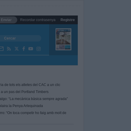
Enviar
Recordar contrasenya
Registre
ria de tots els atletes del CAC a un clic
 a un pas del Portland Timbers
algo: “La mecànica bàsica sempre agrada”
nlaira la Penya Arlequinada
rro: “On toca competir ho faig amb molt de