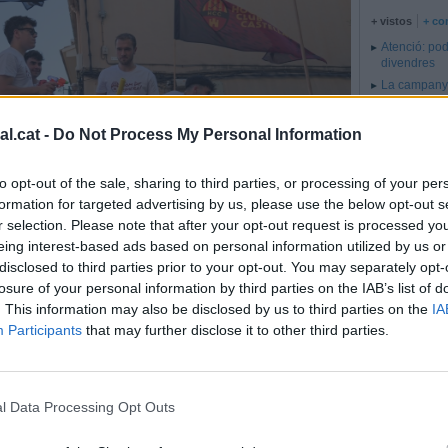
+ vistos
+ co
Atenció: pod
divendres
La campanya
començarà e
La trajectòri
l.cat -
Do Not Process My Personal Information
El pla INUNC
to opt-out of the sale, sharing to third parties, or processing of your per
formation for targeted advertising by us, please use the below opt-out s
r selection. Please note that after your opt-out request is processed y
eing interest-based ads based on personal information utilized by us or
disclosed to third parties prior to your opt-out. You may separately opt-
ila l’ascens a Primera Catalana aconseguit a Sant Cugat.
losure of your personal information by third parties on the IAB’s list of
. This information may also be disclosed by us to third parties on the
IA
al carrer
Participants
that may further disclose it to other third parties.
r d’una rua per la consecució de l’ascens a 1a
l Data Processing Opt Outs
Albert San Andrés