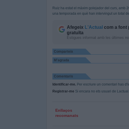
Ruiz ha estat el màxim golejador del curs, amb 2
una temporada en què han intervingut un total de
Afegeix
L'Actual
com a font 
gratuïta
Estigues informat amb les últimes notí
Comparteix
M'agrada
Comentaris
Identificar-me.
Per escriure un comentari has d'id
Registrar-me
Si encara no ets usuari de Lactual.c
Enllaços
recomanats