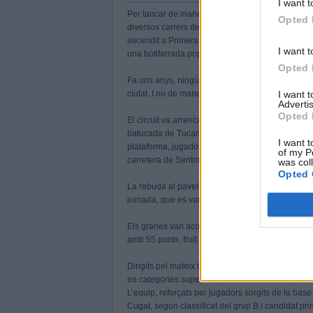
I want t
Per tancar de manera definitiva la temporada, l’
Opted 
diversos carrers de la vila, on els integrants d
ascendit a Primera Catalana. Aficionats, amics i fa
I want t
una botifarrada popular al Dani Pedrosa.
Opted 
Fa uns anys, ningú a l’HC Castellar es podria ima
I want 
ciutat. I no de manera aïllada, ja que n’han fet tr
Advertis
Opted 
El circuit va arrencar des del Dani Pedrosa als vo
batucada de Tucantam Drums i enfilats a sobre d
I want t
plataforma, jugadors i cos tècnic van cantar, balla
of my P
carretera de Sentmenat, el passeig de Tolrà o el c
was col
Opted 
La rebuda al pavelló va ser un passadís per part 
jornada, que es van enfilar en un podi i van rebre 
Els granes van aconseguir classificar-se per a l’
amb 55 punts, fruit de 17 victòries, quatre empats 
Dirigits pel mateix tècnic del primer equip, el fi
en categories superiors, com Jan Canudas, Lluís 
L’equip, reforçats per jugadors sorgits de la base
Cugat, segon classificat del grup B i candidat pri