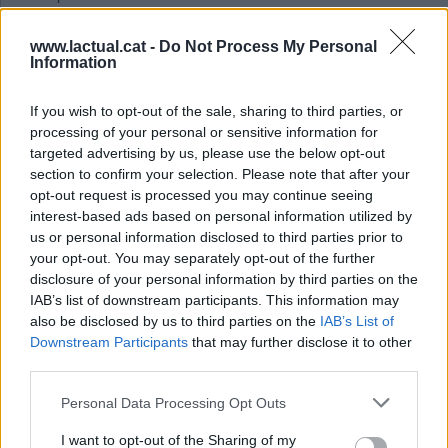
Marina Antúnez
www.lactual.cat -
Do Not Process My Personal
Afegeix el teu comentari
Information
Els veïns i veïnes del carrer de Josep Maria Valls tornaran a celebrar aquest
dissabte, 4 de juliol, la tradicional festa del carrer, una cita festiva que reunirà
If you wish to opt-out of the sale, sharing to third parties, or
residents i visitants amb un programa d’activitats al llarg de la jornada.
processing of your personal or sensitive information for
targeted advertising by us, please use the below opt-out
La celebració començarà a les 17.30 h amb una sessió de balls populars que
s’allargarà fins a les 19 h. Més tard, a partir de les 22.30 h i fins a les 3 de la
section to confirm your selection. Please note that after your
matinada, la festa continuarà amb un ball amenitzat per un DJ que posarà el
opt-out request is processed you may continue seeing
punt final a la jornada.
interest-based ads based on personal information utilized by
us or personal information disclosed to third parties prior to
Tot i que algunes de les activitats estan adreçades exclusivament al veïnat del
your opt-out. You may separately opt-out of the further
carrer, l’organització també ha previst propostes obertes a tota la ciutadania,
disclosure of your personal information by third parties on the
amb l’objectiu de compartir aquesta celebració amb tothom.
IAB’s list of downstream participants. This information may
La festa està organitzada pel veïnat del carrer de Josep Maria Valls i forma part
also be disclosed by us to third parties on the
IAB’s List of
de la programació de les Nits d’Estiu 2026.
Downstream Participants
that may further disclose it to other
third parties.
Afegeix
L'Actual
com a font preferida de
Google de forma gratuïta
Personal Data Processing Opt Outs
Estigues informat amb les últimes notícies d'actualitat.
ACTIVAR ARA
I want to opt-out of the Sharing of my