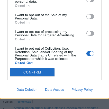
personal data.
Opted In
Comparteix
I want to opt-out of the Sale of my
M'agrada
Personal Data.
Opted In
Comentaris
I want to opt-out of processing my
Personal Data for Targeted Advertising.
Identificar-me.
Per escriure un comentari has d'identificar-te com a usuari de
Lactual.cat
Opted In
Registrar-me
Si encara no ets usuari de Lactual.cat, registra't ara.
I want to opt-out of Collection, Use,
Retention, Sale, and/or Sharing of my
Personal Data that Is Unrelated with the
Més Cultura
Purposes for which it was collected.
Música estival al Centre Feliuenc
Opted Out
Black Velvet porta el pop al Centre Feliuenc
CONFIRM
Els centenaris literaris protagonitzen l'agost a la biblioteca
Inestables al Calissó
Els fogons de Berta’s Kitchen en un llibre
Data Deletion
Data Access
Privacy Policy
RÀNQUING
+ vistos
+ comentats
Atenció: poden arribar pluges intenses, especialment divendres