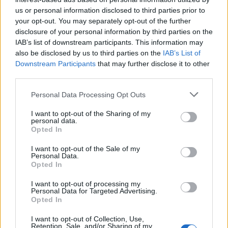
adequades en el moment adequat i ens hi vam posar”
, recorda Ramis.
us or personal information disclosed to third parties prior to
your opt-out. You may separately opt-out of the further
El nom de la banda combina dues referències evidents: la cançó “Walking on
the Moon” i el nom del grup original.
“Era la manera més reconeixible que
disclosure of your personal information by third parties on the
podíem tenir per dir que som un tribut a aquesta mítica banda
IAB’s list of downstream participants. This information may
anglosaxona”
.
also be disclosed by us to third parties on the
IAB’s List of
Downstream Participants
that may further disclose it to other
The Police ha estat
“el grup insígnia”
de la seva vida musical. De fet, atribueix
third parties.
a una antiga parella el descobriment de la banda.
“Em va fer enamorar de
The Police. Vaig comprar tots els discos i vaig començar a seguir Sting en
Personal Data Processing Opt Outs
solitari”
.
I want to opt-out of the Sharing of my
El músic destaca especialment la capacitat del trio britànic per fusionar estils
personal data.
en plena explosió de la new wave i el punk dels anys setanta. L’objectiu de
Opted In
Moon Police és oferir un concert que ho cuida tot:
“el vestuari, la gestualitat i
fins i tot els arranjaments originals. M’he mirat molts directes de The Police
I want to opt-out of the Sale of my
Personal Data.
per captar-ne els detalls”
. La banda vol que el públic
“surti amb la sensació
Opted In
d’haver reviscut un concert de The Police”
.
I want to opt-out of processing my
Afegeix
L'Actual
com a font preferida de
Personal Data for Targeted Advertising.
Opted In
Google de forma gratuïta
Estigues informat amb les últimes notícies d'actualitat.
ACTIVAR ARA
I want to opt-out of Collection, Use,
Retention, Sale, and/or Sharing of my