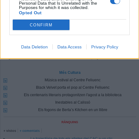
Personal Data that Is Unrelated with the
Purposes for which it was collected.
Comparteix
Opted Out
M'agrada
CONFIRM
Comentaris
Identificar-me.
Per escriure un comentari has d'identificar-te com a usuari de
Data Deletion
Data Access
Privacy Policy
Lactual.cat
Registrar-me
Si encara no ets usuari de Lactual.cat, registra't ara.
Més Cultura
Música estival al Centre Feliuenc
Black Velvet porta el pop al Centre Feliuenc
Els centenaris literaris protagonitzen l'agost a la biblioteca
Inestables al Calissó
Els fogons de Berta’s Kitchen en un llibre
RÀNQUING
+ vistos
+ comentats
La trajectòria de tots els atletes del CAC a un clic