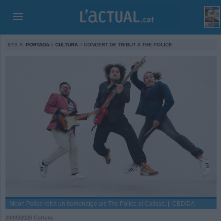
ETS A:
PORTADA
//
CULTURA
//
CONCERT DE TRIBUT A THE POLICE
Moon Police retrà un homenatge als The Police al Calissó. || CEDIDA
29/05/2026
Cultura