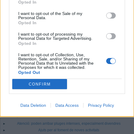
Opted In
M'agrada
I want to opt-out of the Sale of my
Personal Data.
Opted In
Comentaris
I want to opt-out of processing my
Identificar-me.
Per escriure un comentari has d'identificar-te com a usuari de
Personal Data for Targeted Advertising.
Lactual.cat
Opted In
Registrar-me
Si encara no ets usuari de Lactual.cat, registra't ara.
I want to opt-out of Collection, Use,
Retention, Sale, and/or Sharing of my
Més Cultura
Personal Data that Is Unrelated with the
Música estival al Centre Feliuenc
Purposes for which it was collected.
Opted Out
Black Velvet porta el pop al Centre Feliuenc
Els centenaris literaris protagonitzen l'agost a la biblioteca
CONFIRM
Inestables al Calissó
Els fogons de Berta’s Kitchen en un llibre
Data Deletion
Data Access
Privacy Policy
RÀNQUING
+ vistos
+ comentats
Atenció: poden arribar pluges intenses, especialment divendres
Ajuts per al foment de noves activitats