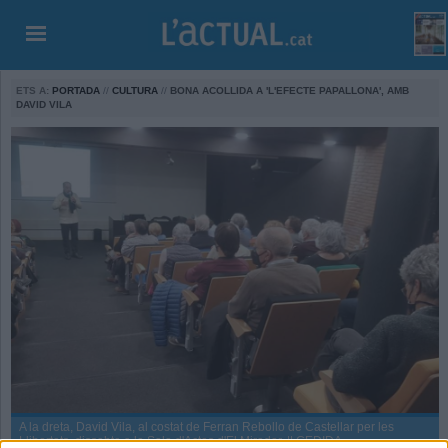
ETS A:
PORTADA
//
CULTURA
//
BONA ACOLLIDA A 'L'EFECTE PAPALLONA', AMB
DAVID VILA
A la dreta, David Vila, al costat de Ferran Rebollo de Castellar per les
Llibertats, dissabte a la Sala d'Actes d'El Mirador. || CEDIDA