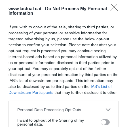
15/02/2022
Cultura
www.lactual.cat -
Do Not Process My Personal
Information
Bona acollida a 'L'efecte papallona',
amb David Vila
If you wish to opt-out of the sale, sharing to third parties, or
processing of your personal or sensitive information for
L'acte de Castellar per les Llibertats va consistir amb una
targeted advertising by us, please use the below opt-out
conferència del lingüista sabadellenc
section to confirm your selection. Please note that after your
Afegeix el teu comentari
opt-out request is processed you may continue seeing
Dissabte, la Sala d'Actes d'El Mirador va ser l'escenari de la conferència
interest-based ads based on personal information utilized by
'L'efecte papallona', amb David Vila, divulgador i dinamitzador expert en la
us or personal information disclosed to third parties prior to
llengua catalana. L'acte va tenir lloc dissabte a la tarda i va comptar amb una
your opt-out. You may separately opt-out of the further
nombrosa assistència, que va gaudir de les explicacions de Vila. El també
disclosure of your personal information by third parties on the
escriptor sabadellenc va fer reflexionar l'audiència, demostrant les seves
IAB’s list of downstream participants. This information may
habitlitats comunicatives.
also be disclosed by us to third parties on the
IAB’s List of
Downstream Participants
that may further disclose it to other
Afegeix
L'Actual
com a font preferida de
third parties.
Google de forma gratuïta
Estigues informat amb les últimes notícies d'actualitat.
Personal Data Processing Opt Outs
ACTIVAR ARA
I want to opt-out of the Sharing of my
personal data.
Comparteix