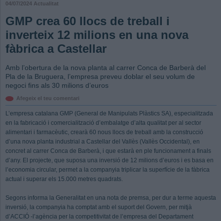
04/07/2024
Actualitat
GMP crea 60 llocs de treball i
inverteix 12 milions en una nova
fàbrica a Castellar
Amb l’obertura de la nova planta al carrer Conca de Barberà del
Pla de la Bruguera, l’empresa preveu doblar el seu volum de
negoci fins als 30 milions d’euros
Afegeix el teu comentari
L’empresa catalana GMP (General de Manipulats Plàstics SA), especialitzada
en la fabricació i comercialització d’embalatge d’alta qualitat per al sector
alimentari i farmacèutic, crearà 60 nous llocs de treball amb la construcció
d’una nova planta industrial a Castellar del Vallès (Vallès Occidental), en
concret al carrer Conca de Barberà, i que estarà en ple funcionament a finals
d’any. El projecte, que suposa una inversió de 12 milions d’euros i es basa en
l’economia circular, permet a la companyia triplicar la superfície de la fàbrica
actual i superar els 15.000 metres quadrats.
Segons informa la Generalitat en una nota de premsa, per dur a terme aquesta
inversió, la companyia ha comptat amb el suport del Govern, per mitjà
d’ACCIÓ -l’agència per la competitivitat de l’empresa del Departament