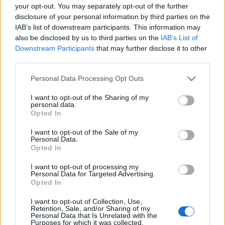
your opt-out. You may separately opt-out of the further
principal actiu són les persones que ho faran possible el dia a dia de
disclosure of your personal information by third parties on the
l’empresa”. El directiu de GMP afegeix que “cal agrair a Acció ia l’ICF les
IAB’s list of downstream participants. This information may
facilitats que ens han posat perquè la companyia continuï creixent,
also be disclosed by us to third parties on the
IAB’s List of
transformant-se i sent competitiva al mercat”.
Downstream Participants
that may further disclose it to other
En una entrevista anterior a L’ACTUAL, el CEO de GMP va reconèixer que
third parties.
amb l’esclat de la pandèmia, GMP mai va deixar d’estar activa “sobretot per la
dependència d’alguns clients de sectors com la farmàcia o l’alimentació”. Fins
Personal Data Processing Opt Outs
i tot, davant de l’emergència sanitària i l’escasetat de material sanitari, GMP
va reorientar la seva producció per fabricar davantals d’ús sanitari. A l’abril de
I want to opt-out of the Sharing of my
personal data.
2021, van arribar a sortir de la planta castellarenca uns 50.000 davantals
Opted In
sanitaris. Després d’aquesta emergència sanitària “va baixar molt la feina i la
facturació va caure un 40%”, assegura López, però en cap moment va cessar
I want to opt-out of the Sale of my
la seva activitat ni va haver de presentar cap expedient de regulació. GMP “ha
Personal Data.
anat aguantant aquest temps amb objectes substitutius”, precisava aleshores
Opted In
López.
I want to opt-out of processing my
CREADA FA 42 ANYS
Personal Data for Targeted Advertising.
GMP és una empresa catalana fundada el 1982, que va inaugurar les seves
Opted In
instal·lacions el 2006. Cinc anys més tard, la companyia belga Pattyn compra
el 100% de GMP. Treballa amb maquinària d’alta precisió per fabricar plàstics
I want to opt-out of Collection, Use,
Retention, Sale, and/or Sharing of my
que s’utilitzen a l’envasament de productes alimentaris i farmacèutics. Factura
Personal Data that Is Unrelated with the
15 milions d’euros anuals, i amb la nova nau industrial l’objectiu és doblar la
Purposes for which it was collected.