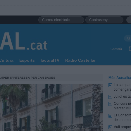
Castellà
Cultura
Esports
lactualTV
Ràdio Castellar
Més Actualita
ÀMPER S’INTERESSA PER CAN BAGES
La campany
començarà 
Juliol es 
Concurs pú
Mercat Mun
El Consorc
de la depu
Vuit propo