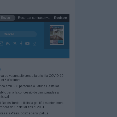
Enviar
Recordar contrasenya
Registre
t
a de vacunació contra la grip i la COVID-19
el 5 d’octubre
tanca amb 880 persones a l’atur a Castellar
blic per a la concessió de cinc parades al
icipal
i Besòs Tordera licita la gestió i manteniment
radora de Castellar fins al 2031
stes als Pressupostos participatius