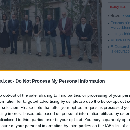
RÀNQUING
+ vistos
+ co
Concurs públ
Mercat Muni
La trajectòri
Música estiv
El Consorci 
la depurador
au Tolrà, amb l'equip de govern i portaveus municipals.
l.cat -
Do Not Process My Personal Information
interessa per Can Bages
to opt-out of the sale, sharing to third parties, or processing of your per
formation for targeted advertising by us, please use the below opt-out s
 privada a la vila
r selection. Please note that after your opt-out request is processed y
eing interest-based ads based on personal information utilized by us or
Albert San Andrés
disclosed to third parties prior to your opt-out. You may separately opt-
losure of your personal information by third parties on the IAB’s list of