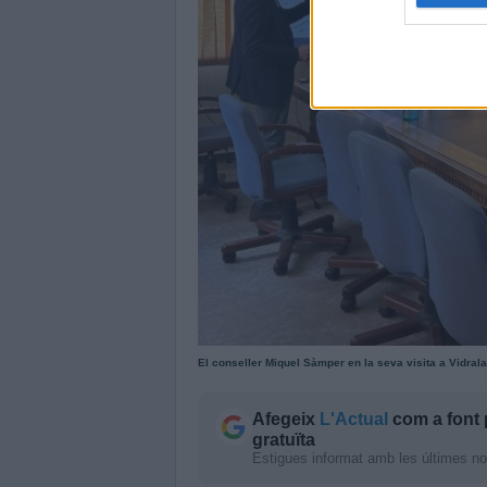
El conseller Miquel Sàmper en la seva visita a Vidrala. 
Afegeix
L'Actual
com a font 
gratuïta
Estigues informat amb les últimes notí