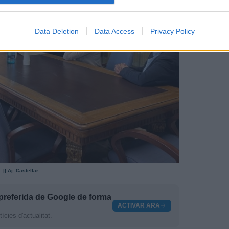
Data Deletion
Data Access
Privacy Policy
|| Aj. Castellar
preferida de Google de forma
ACTIVAR ARA
cies d'actualitat.