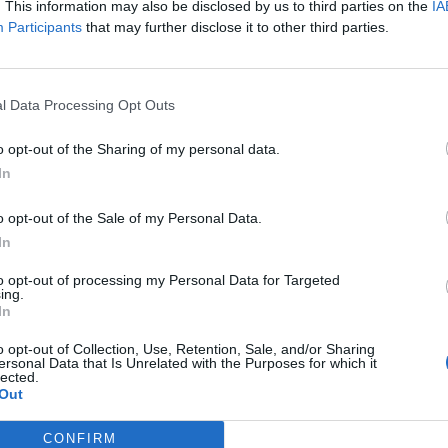
iquel Sàmper, ha visitat Castellar del Vallès per estudiar sobre el
. This information may also be disclosed by us to third parties on the
IA
der donar sortida a les peticions d’inversió privada que arriben
Participants
that may further disclose it to other third parties.
es podrà desenvolupar.
avia visitat com a conseller d’Interior i volia conèixer les
a industrial”, va explicar el conseller, després de reunir-se al
l Data Processing Opt Outs
la nova promoció del polígon industrial de Can Bages, ja que en
s estrangeres, europees, espanyoles i catalanes i tenim la
o opt-out of the Sharing of my personal data.
tat per fer arribar aquestes inversions”, ha parlat Sàmper sobre
In
recepcionar l’Ajuntament per la seva entrada en funcionament.
tal, un lloc des del punt de vista estratègic i de localització que
o opt-out of the Sale of my Personal Data.
l gran problema és la ubicació, ja que la vila està molt a prop de
In
ò els problemes de comunicació són greus i complexos. La Ronda
ern per solucionar-ho i descongestionar aquest accés”.
to opt-out of processing my Personal Data for Targeted
ing.
 els portaveus municipals i altres membres de l’equip de govern i
In
a l’empresa del Pla de la Bruguera.
o opt-out of Collection, Use, Retention, Sale, and/or Sharing
ersonal Data that Is Unrelated with the Purposes for which it
lected.
Out
CONFIRM