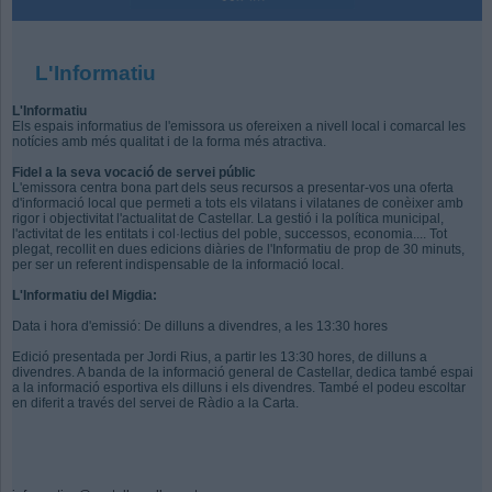
L'Informatiu
L'Informatiu
Els espais informatius de l'emissora us ofereixen a nivell local i comarcal les
notícies amb més qualitat i de la forma més atractiva.
Fidel a la seva vocació de servei públic
L'emissora centra bona part dels seus recursos a presentar-vos una oferta
d'informació local que permeti a tots els vilatans i vilatanes de conèixer amb
rigor i objectivitat l'actualitat de Castellar. La gestió i la política municipal,
l'activitat de les entitats i col·lectius del poble, successos, economia.... Tot
plegat, recollit en dues edicions diàries de l'Informatiu de prop de 30 minuts,
per ser un referent indispensable de la informació local.
L'Informatiu del Migdia:
Data i hora d'emissió: De dilluns a divendres, a les 13:30 hores
Edició presentada per Jordi Rius, a partir les 13:30 hores, de dilluns a
divendres. A banda de la informació general de Castellar, dedica també espai
a la informació esportiva els dilluns i els divendres. També el podeu escoltar
en diferit a través del servei de Ràdio a la Carta.