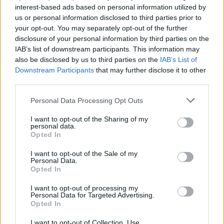
interest-based ads based on personal information utilized by
us or personal information disclosed to third parties prior to
your opt-out. You may separately opt-out of the further
Anterior
1
2
3
Següent
disclosure of your personal information by third parties on the
IAB’s list of downstream participants. This information may
+ VÍDEOS
also be disclosed by us to third parties on the
IAB’s List of
Downstream Participants
that may further disclose it to other
third parties.
Personal Data Processing Opt Outs
I want to opt-out of the Sharing of my
personal data.
Aleix Navarro: “On toca
Connecta Esport, inclusió
Opted In
competir ho faig amb molt de
solidària
gust”
I want to opt-out of the Sale of my
Personal Data.
Opted In
Tuits de @lactual
I want to opt-out of processing my
Tots els programes
Personal Data for Targeted Advertising.
Opted In
I want to opt-out of Collection, Use,