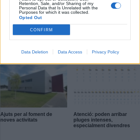
Retention, Sale, and/or Sharing of my
Personal Data that Is Unrelated with the
Purposes for which it was collected.
Opted Out
CONFIRM
Amb Sense Embuts
Actualitat
Data Deletion
Data Access
Privacy Policy
Ajuts per al foment de
Atenció: poden arribar
noves activitats
pluges intenses,
especialment divendres