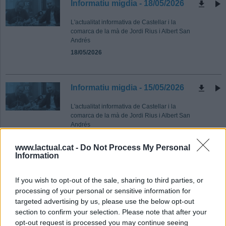
Informatiu migdia - 18/05/2026
L'actualitat informativa de Castellar i la
comarca de la mà de Jordi Rius i Albert San
Andrés
18/05/2026
Informatiu migdia - 15/05/2026
L'actualitat informativa de Castellar i la
comarca de la mà de Jordi Rius i Albert San
Andrés
15/05/2026
www.lactual.cat -
Do Not Process My Personal
Information
Informatiu migdia - 08/05/26
If you wish to opt-out of the sale, sharing to third parties, or
processing of your personal or sensitive information for
L'actualitat informativa de Castellar i la
comarca de la mà de Jordi Rius i Albert San
targeted advertising by us, please use the below opt-out
Andrés
section to confirm your selection. Please note that after your
08/05/2026
opt-out request is processed you may continue seeing