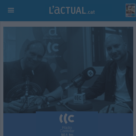
ETS A:
PORTADA
//
FITXA PROGRAMA DE RÀDIO