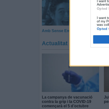
I want 
Advertis
Opted 
I want t
of my P
was col
Opted 
Amb Sense Embuts
Actualitat
La campanya de vacunació
Ju
contra la grip i la COVID-19
pe
començarà el 5 d’octubre