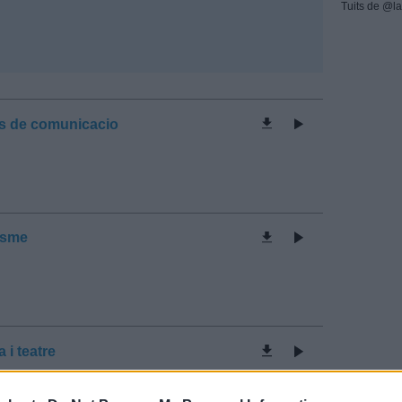
Tuits de @la
ans de comunicacio
cisme
 i teatre