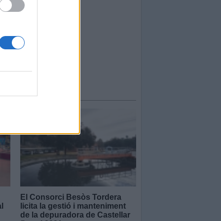
El Consorci Besòs Tordera
l
licita la gestió i manteniment
de la depuradora de Castellar