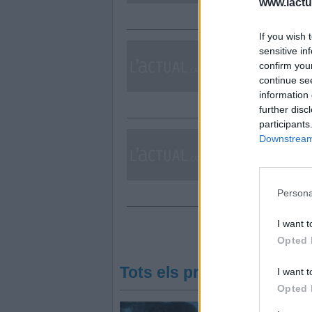
www.lactua
If you wish 
obre la llauna 02
sensitive in
confirm you
30/09/2021
continue se
information 
further disc
participants
El relleu 03 micr
Downstream 
30/09/2021
Persona
I want t
Opted 
Tots els programes
I want t
Opted 