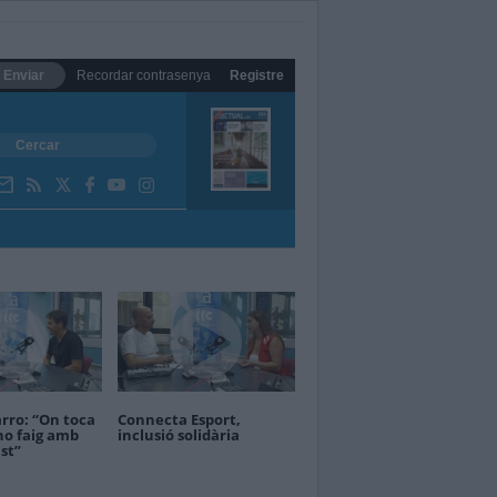
Enviar
Recordar contrasenya
Registre
rro: “On toca
Connecta Esport,
ho faig amb
inclusió solidària
st”