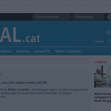
Castellà
Cultura
Esports
lactualTV
Ràdio Castellar
+ VÍDEOS
e
 a les 12h i alguns minuts,
DOTZE
zín de
Ràdio Castellar
, amb Raquel Ligero i Carlos Lecegui inicia
 temporada on connectarà amb l'actualitat i la cultura
Aleix Nava
enca.
competir 
molt de gu