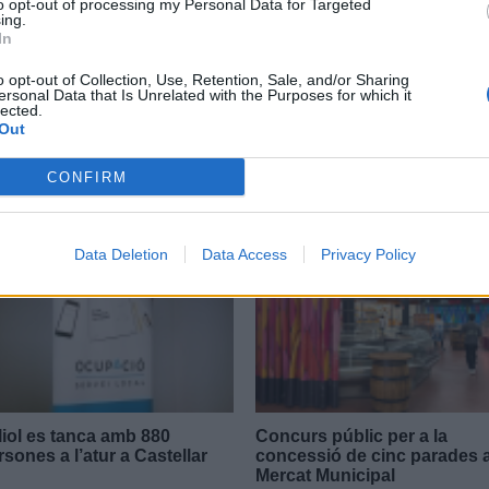
to opt-out of processing my Personal Data for Targeted
ing.
In
o opt-out of Collection, Use, Retention, Sale, and/or Sharing
ersonal Data that Is Unrelated with the Purposes for which it
lected.
Out
CONFIRM
Data Deletion
Data Access
Privacy Policy
liol es tanca amb 880
Concurs públic per a la
rsones a l’atur a Castellar
concessió de cinc parades a
Mercat Municipal