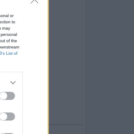
sonal or
ection to
ou may
 personal
out of the
 downstream
B’s List of