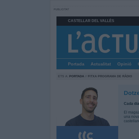
CASTELLAR DEL VALLÈS
Portada
Actualitat
Opinió
ETS A:
PORTADA
//
FITXA PROGRAMA DE RÀDIO
Dotz
Cada dia
El maga
una nova
castellar