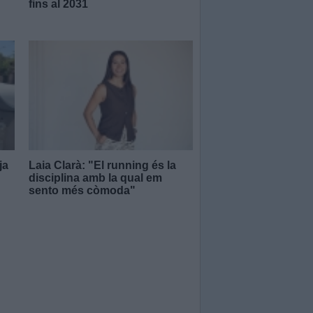
fins al 2031
ja
Laia Clarà: "El running és la
disciplina amb la qual em
sento més còmoda"