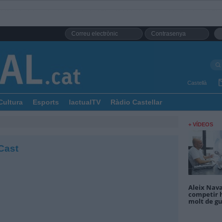
Castellà
Cultura
Esports
lactualTV
Ràdio Castellar
+ VÍDEOS
Cast
Aleix Nava
competir 
molt de gu