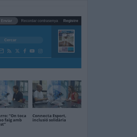
Enviar
Recordar contrasenya
Registre
rro: “On toca
Connecta Esport,
ho faig amb
inclusió solidària
st”