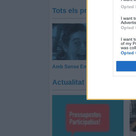
Opted 
Tots els programes
I want 
Advertis
Opted 
I want t
of my P
was col
Opted 
Amb Sense Embuts
Actualitat