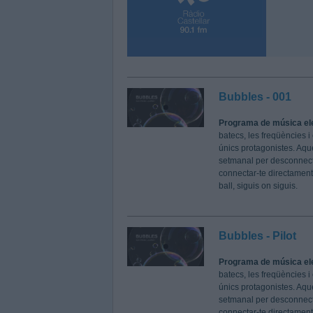
Bubbles - 001
Programa de música el
batecs, les freqüències i 
únics protagonistes. Aque
setmanal per desconnecta
connectar-te directament
ball, siguis on siguis.
Bubbles - Pilot
Programa de música el
batecs, les freqüències i 
únics protagonistes. Aque
setmanal per desconnecta
connectar-te directament