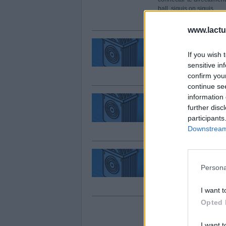
ball, siguis on siguis.
www.lactua
MusiCast - goodm
If you wish 
Recull de música de la m
sensitive in
confirm you
continue se
information 
MusiCast - goodm
further disc
participants
Recull de música de la m
Downstream 
MusiCast - goodm
Persona
Recull de música de la m
I want t
Opted 
I want t