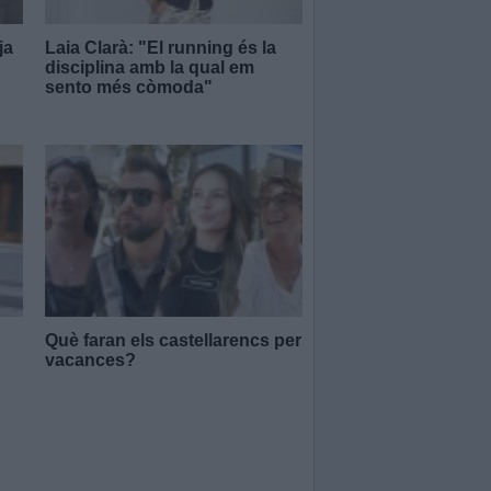
ja
Laia Clarà: "El running és la
disciplina amb la qual em
sento més còmoda"
Què faran els castellarencs per
vacances?