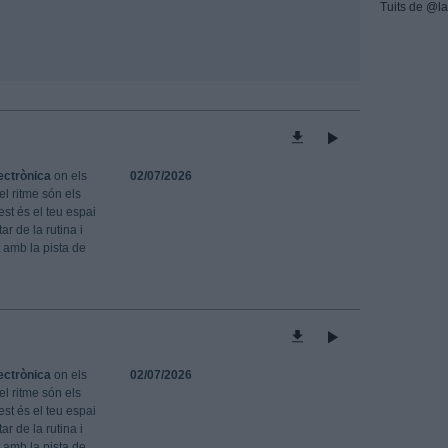
Tuits de @la
ectrònica
on els
02/07/2026
el ritme són els
st és el teu espai
r de la rutina i
 amb la pista de
ectrònica
on els
02/07/2026
el ritme són els
st és el teu espai
r de la rutina i
 amb la pista de