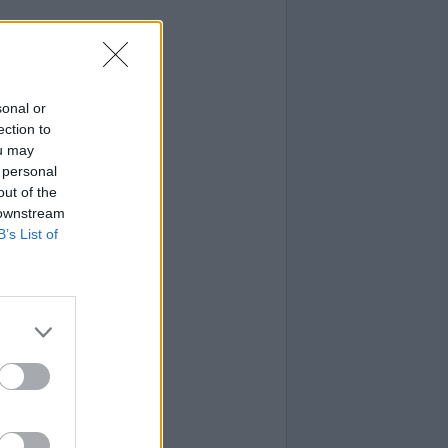
sonal or
ection to
ou may
 personal
out of the
 downstream
B’s List of