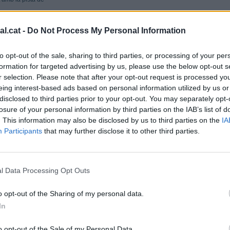
l.cat -
Do Not Process My Personal Information
usik 3
to opt-out of the sale, sharing to third parties, or processing of your per
à de Jordi Aura.
30/09/2025
formation for targeted advertising by us, please use the below opt-out s
r selection. Please note that after your opt-out request is processed y
eing interest-based ads based on personal information utilized by us or
disclosed to third parties prior to your opt-out. You may separately opt-
usik 2
losure of your personal information by third parties on the IAB’s list of
. This information may also be disclosed by us to third parties on the
IA
à de Jordi Aura.
27/09/2025
Participants
that may further disclose it to other third parties.
usik 1
l Data Processing Opt Outs
à de Jordi Aura.
24/09/2025
o opt-out of the Sharing of my personal data.
In
1
2
Següent
o opt-out of the Sale of my Personal Data.